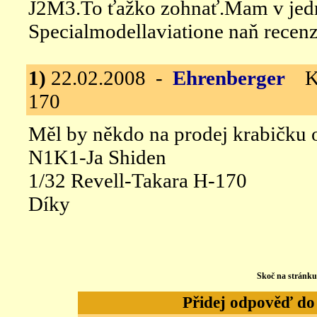
J2M3.To ťažko zohnať.Mam v je
Specialmodellaviatione naň recenz
1)
22.02.2008 -
Ehrenberger
Kaw
170
Měl by někdo na prodej krabičku 
N1K1-Ja Shiden
1/32 Revell-Takara H-170
Díky
Skoč na stránk
Přidej odpověď do d