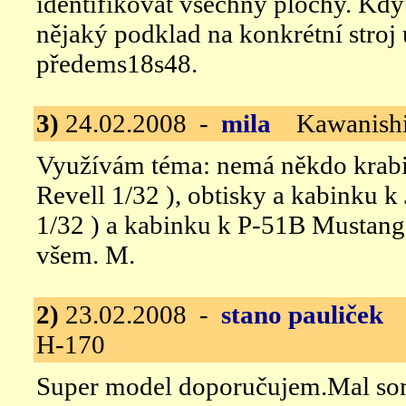
identifikovat všechny plochy. Kd
nějaký podklad na konkrétní stroj 
předems18s48.
3)
24.02.2008 -
mila
Kawanishi 
Využívám téma: nemá někdo krabi
Revell 1/32 ), obtisky a kabinku k
1/32 ) a kabinku k P-51B Mustang 
všem. M.
2)
23.02.2008 -
stano pauliček
K
H-170
Super model doporučujem.Mal som 