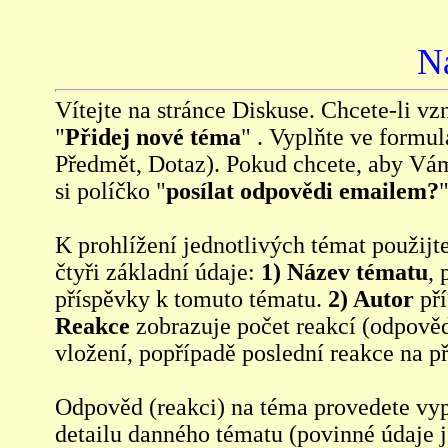
N
Vítejte na stránce Diskuse. Chcete-li vzn
"
Přidej nové téma
" . Vyplňte ve formul
Předmět, Dotaz). Pokud chcete, aby Vá
si políčko "
posílat odpovědi emailem?
"
K prohlížení jednotlivých témat použijt
čtyři základní údaje:
1) Název tématu
, 
příspěvky k tomuto tématu.
2) Autor
pří
Reakce
zobrazuje počet reakcí (odpověd
vložení, popřípadě poslední reakce na p
Odpověd (reakci) na téma provedete vy
detailu danného tématu (povinné údaje 