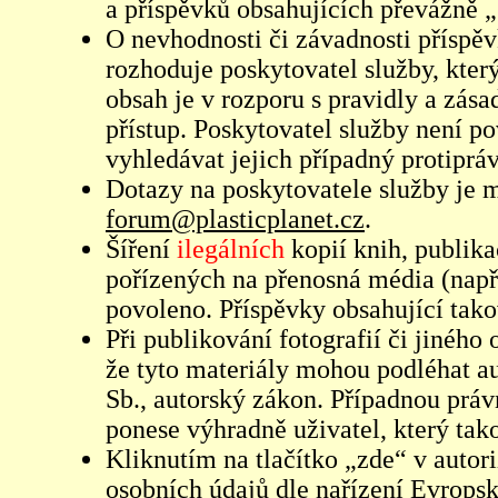
a příspěvků obsahujících převážně „
O nevhodnosti či závadnosti příspěv
rozhoduje poskytovatel služby, který
obsah je v rozporu s pravidly a zás
přístup. Poskytovatel služby není p
vyhledávat jejich případný protiprá
Dotazy na poskytovatele služby je
forum@plasticplanet.cz
.
Šíření
ilegálních
kopií knih, publik
pořízených na přenosná média (např
povoleno. Příspěvky obsahující tak
Při publikování fotografií či jiného
že tyto materiály mohou podléhat 
Sb., autorský zákon. Případnou práv
ponese výhradně uživatel, který tako
Kliknutím na tlačítko „zde“ v autor
osobních údajů dle nařízení Evrops