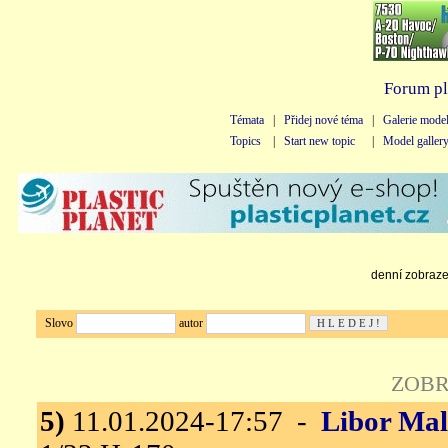
Forum pl
Témata
|
Přidej nové téma
|
Galerie mode
Topics
|
Start new topic
|
Model galler
denní zobrazen
Slovo
autor
ZOBR
5)
11.01.2024-17:57 -
Libor Ma