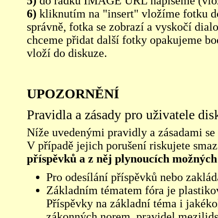
5)
do řádku IMAGE URL napíšeme (vlo
6)
kliknutím na "insert" vložíme fotku d
správně, fotka se zobrazí a vyskočí dia
chceme přidat další fotky opakujeme bod
vloží do diskuze.
UPOZORNĚNÍ
Pravidla a zásady pro uživatele di
Níže uvedenými pravidly a zásadami se ří
V případě jejich porušení riskujete sma
příspěvků a z něj plynoucích možných
Pro odesílání příspěvků nebo zaklád
Základním tématem fóra je plastikov
Příspěvky na základní téma i jakéko
zákonných norem, pravidel mezilidsk