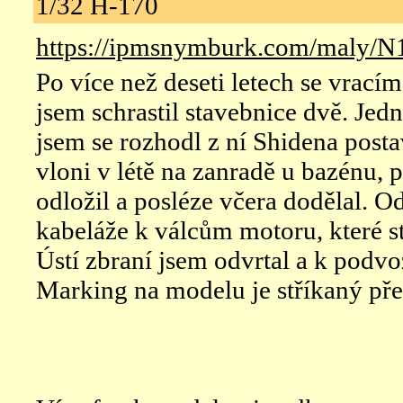
1/32 H-170
https://ipmsnymburk.com/maly/N
Po více než deseti letech se vrací
jsem schrastil stavebnice dvě. Jedn
jsem se rozhodl z ní Shidena posta
vloni v létě na zanradě u bazénu, 
odložil a posléze včera dodělal. 
kabeláže k válcům motoru, které st
Ústí zbraní jsem odvrtal a k podv
Marking na modelu je stříkaný pře