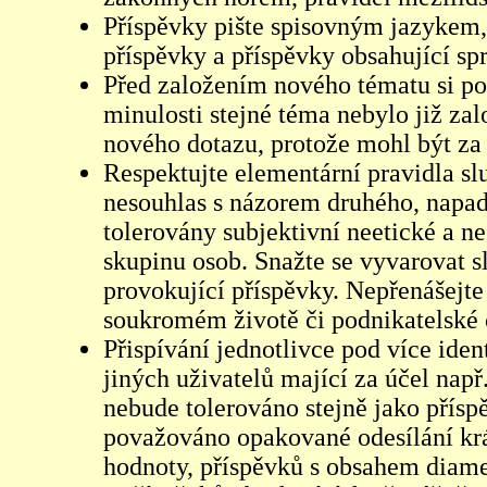
Příspěvky pište spisovným jazykem,
příspěvky a příspěvky obsahující sp
Před založením nového tématu si pom
minulosti stejné téma nebylo již z
nového dotazu, protože mohl být za 
Respektujte elementární pravidla s
nesouhlas s názorem druhého, napad
tolerovány subjektivní neetické a n
skupinu osob. Snažte se vyvarovat s
provokující příspěvky. Nepřenášejte
soukromém životě či podnikatelské 
Přispívání jednotlivce pod více iden
jiných uživatelů mající za účel např
nebude tolerováno stejně jako přís
považováno opakované odesílání kr
hodnoty, příspěvků s obsahem diame