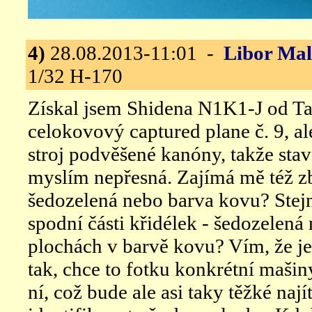
4)
28.08.2013-11:01 -
Libor Ma
1/32 H-170
Získal jsem Shidena N1K1-J od T
celokovový captured plane č. 9, al
stroj podvěšené kanóny, takže sta
myslím nepřesná. Zajímá mě též z
šedozelená nebo barva kovu? Stejn
spodní části křidélek - šedozelen
plochách v barvě kovu? Vím, že je 
tak, chce to fotku konkrétní mašin
ní, což bude ale asi taky těžké nají