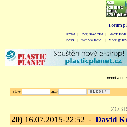
Forum pl
Témata
|
Přidej nové téma
|
Galerie mode
Topics
|
Start new topic
|
Model galler
denní zobraze
Slovo
autor
ZOBR
20)
16.07.2015-22:52 -
David K