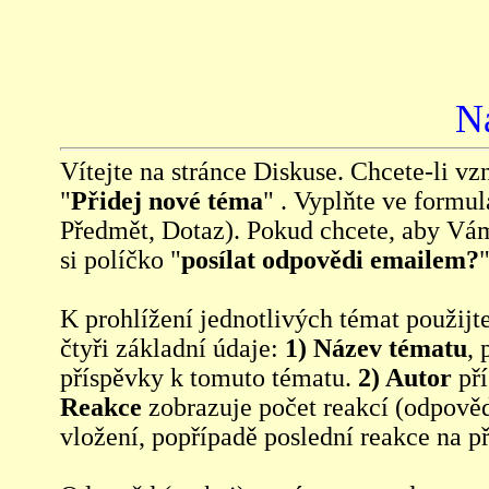
N
Vítejte na stránce Diskuse. Chcete-li vzn
"
Přidej nové téma
" . Vyplňte ve formul
Předmět, Dotaz). Pokud chcete, aby Vá
si políčko "
posílat odpovědi emailem?
"
K prohlížení jednotlivých témat použijt
čtyři základní údaje:
1) Název tématu
, 
příspěvky k tomuto tématu.
2) Autor
pří
Reakce
zobrazuje počet reakcí (odpověd
vložení, popřípadě poslední reakce na p