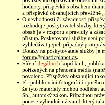
považováno opakované odesílání kr
hodnoty, příspěvků s obsahem diame
a příspěvků obsahujících převážně „
O nevhodnosti či závadnosti příspěv
rozhoduje poskytovatel služby, který
obsah je v rozporu s pravidly a zás
přístup. Poskytovatel služby není p
vyhledávat jejich případný protiprá
Dotazy na poskytovatele služby je
forum@plasticplanet.cz
.
Šíření
ilegálních
kopií knih, publik
pořízených na přenosná média (např
povoleno. Příspěvky obsahující tak
Při publikování fotografií či jiného
že tyto materiály mohou podléhat 
Sb., autorský zákon. Případnou práv
ponese výhradně uživatel, který tako