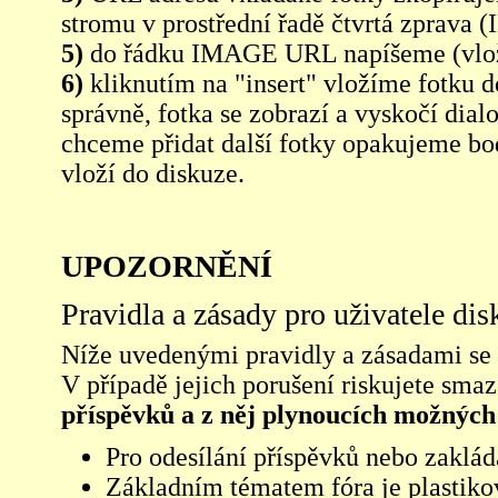
stromu v prostřední řadě čtvrtá zpra
5)
do řádku IMAGE URL napíšeme (vlo
6)
kliknutím na "insert" vložíme fotku d
správně, fotka se zobrazí a vyskočí dia
chceme přidat další fotky opakujeme bod
vloží do diskuze.
UPOZORNĚNÍ
Pravidla a zásady pro uživatele di
Níže uvedenými pravidly a zásadami se ří
V případě jejich porušení riskujete sma
příspěvků a z něj plynoucích možných
Pro odesílání příspěvků nebo zaklád
Základním tématem fóra je plastikov