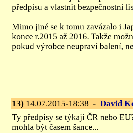
předpisu a vlastnit bezpečnostní lis
Mimo jiné se k tomu zavázalo i Ja
konce r.2015 až 2016. Takže možná
pokud výrobce neupraví balení, ne
13)
14.07.2015-18:38 -
David K
Ty předpisy se týkají ČR nebo EU
mohla být časem šance...