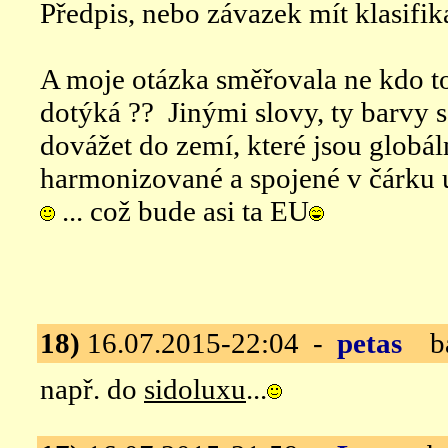
Předpis, nebo závazek mít klasifika
A moje otázka směřovala ne kdo to
dotýká ?? Jinými slovy, ty barvy
dovážet do zemí, které jsou globá
harmonizované a spojené v čárku 
... což bude asi ta EU
18)
16.07.2015-22:04 -
petas
bar
např. do
sidoluxu
...