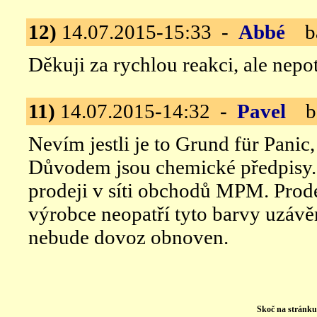
12)
14.07.2015-15:33 -
Abbé
ba
Děkuji za rychlou reakci, ale nepotě
11)
14.07.2015-14:32 -
Pavel
ba
Nevím jestli je to Grund für Panic,
Důvodem jsou chemické předpisy. 
prodeji v síti obchodů MPM. Prod
výrobce neopatří tyto barvy uzávě
nebude dovoz obnoven.
Skoč na stránk