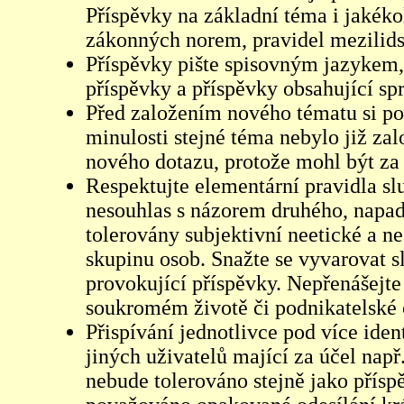
Příspěvky na základní téma i jakéko
zákonných norem, pravidel mezilidsk
Příspěvky pište spisovným jazykem,
příspěvky a příspěvky obsahující sp
Před založením nového tématu si pom
minulosti stejné téma nebylo již z
nového dotazu, protože mohl být za 
Respektujte elementární pravidla s
nesouhlas s názorem druhého, napad
tolerovány subjektivní neetické a n
skupinu osob. Snažte se vyvarovat s
provokující příspěvky. Nepřenášejte
soukromém životě či podnikatelské 
Přispívání jednotlivce pod více iden
jiných uživatelů mající za účel např
nebude tolerováno stejně jako přís