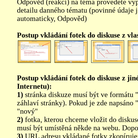
Odpověd (reakci) na téma provedete vy
detailu danného tématu (povinné údaje 
automaticky, Odpověd)
Postup vkládání fotek do diskuse z vl
Postup vkládání fotek do diskuse z jin
Internetu):
1)
stránka diskuze musí být ve formátu 
záhlaví stránky). Pokud je zde napsáno 
"nový"
2)
fotka, kterou chceme vložit do diskus
musí být umístěná někde na webu. Dopo
3)
URL adresu vkládané fotky zkopíruj