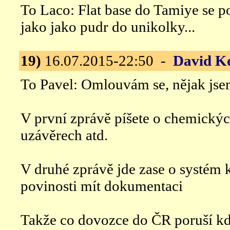
To Laco: Flat base do Tamiye se p
jako jako pudr do unikolky...
19)
16.07.2015-22:50 -
David K
To Pavel: Omlouvám se, nějak jse
V první zprávě píšete o chemický
uzávěrech atd.
V druhé zprávě jde zase o systém k
povinosti mít dokumentaci
Takže co dovozce do ČR poruší kdy