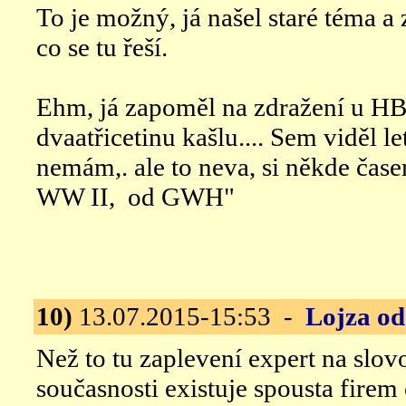
To je možný, já našel staré téma a 
co se tu řeší.
Ehm, já zapoměl na zdražení u HB
dvaatřicetinu kašlu.... Sem viděl le
nemám,. ale to neva, si někde čase
WW II, od GWH"
10)
13.07.2015-15:53 -
Lojza od
Než to tu zaplevení expert na slovo
současnosti existuje spousta firem