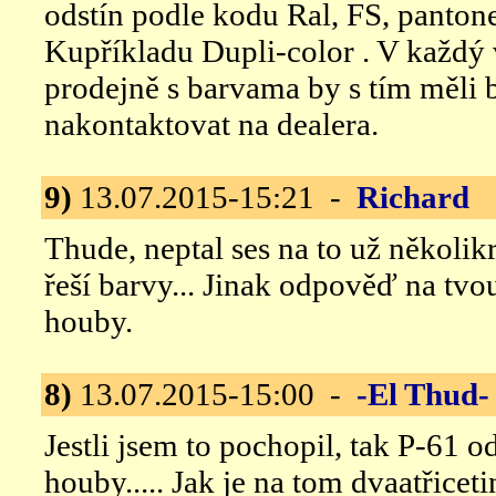
odstín podle kodu Ral, FS, pantone
Kupříkladu Dupli-color . V každý 
prodejně s barvama by s tím měli 
nakontaktovat na dealera.
9)
13.07.2015-15:21 -
Richard
B
Thude, neptal ses na to už několik
řeší barvy... Jinak odpověď na tvo
houby.
8)
13.07.2015-15:00 -
-El Thud-
Jestli jsem to pochopil, tak P-61 o
houby..... Jak je na tom dvaatřicet