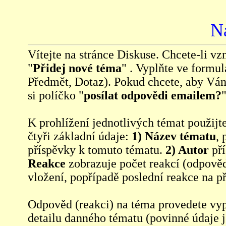
N
Vítejte na stránce Diskuse. Chcete-li vzn
"
Přidej nové téma
" . Vyplňte ve formul
Předmět, Dotaz). Pokud chcete, aby Vá
si políčko "
posílat odpovědi emailem?
"
K prohlížení jednotlivých témat použijt
čtyři základní údaje:
1) Název tématu
, 
příspěvky k tomuto tématu.
2) Autor
pří
Reakce
zobrazuje počet reakcí (odpověd
vložení, popřípadě poslední reakce na p
Odpověd (reakci) na téma provedete vy
detailu danného tématu (povinné údaje 