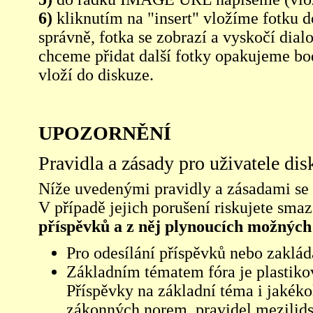
6)
kliknutím na "insert" vložíme fotku d
správně, fotka se zobrazí a vyskočí dia
chceme přidat další fotky opakujeme bod
vloží do diskuze.
UPOZORNĚNÍ
Pravidla a zásady pro uživatele di
Níže uvedenými pravidly a zásadami se ří
V případě jejich porušení riskujete sma
příspěvků a z něj plynoucích možných
Pro odesílání příspěvků nebo zaklád
Základním tématem fóra je plastikov
Příspěvky na základní téma i jakéko
zákonných norem, pravidel mezilidsk