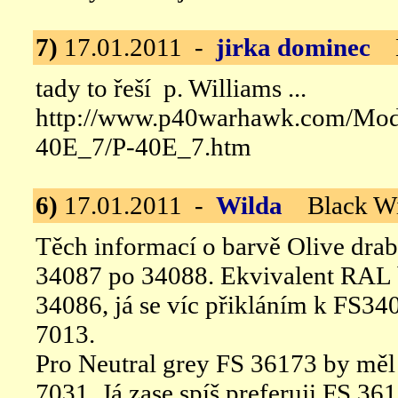
7)
17.01.2011 -
jirka dominec
Bl
tady to řeší p. Williams ...
http://www.p40warhawk.com/Mode
40E_7/P-40E_7.htm
6)
17.01.2011 -
Wilda
Black Wi
Těch informací o barvě Olive drab
34087 po 34088. Ekvivalent RAL 
34086, já se víc přikláním k FS3
7013.
Pro Neutral grey FS 36173 by měl
7031. Já zase spíš preferuji FS 36