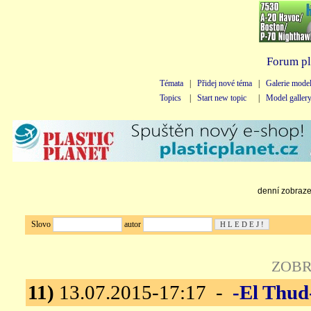
Forum pl
Témata
|
Přidej nové téma
|
Galerie mode
Topics
|
Start new topic
|
Model galler
denní zobrazen
Slovo
autor
ZOBR
11)
13.07.2015-17:17 -
-El Thud