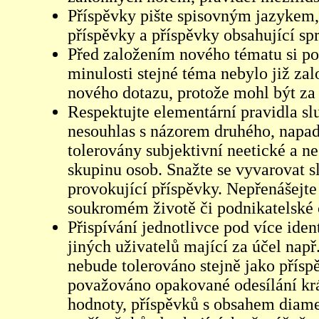
Příspěvky pište spisovným jazykem,
příspěvky a příspěvky obsahující sp
Před založením nového tématu si pom
minulosti stejné téma nebylo již z
nového dotazu, protože mohl být za 
Respektujte elementární pravidla s
nesouhlas s názorem druhého, napad
tolerovány subjektivní neetické a n
skupinu osob. Snažte se vyvarovat s
provokující příspěvky. Nepřenášejte
soukromém životě či podnikatelské 
Přispívání jednotlivce pod více iden
jiných uživatelů mající za účel např
nebude tolerováno stejně jako přís
považováno opakované odesílání kr
hodnoty, příspěvků s obsahem diame