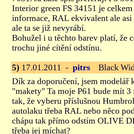
Interior green FS 34151 je celkem
informace, RAL ekvivalent ale asi
ale ta se již nevyrábí.
Bohužel i u těchto barev platí, že 
trochu jiné cítění odstínu.
5)
17.01.2011 -
pitrs
Black Wid
Dík za doporučení, jsem modelář kt
"makety" Ta moje P61 bude mít 3 
tak, že vyberu příslušnou Humbro
autolaku třeba RAL nebo něco podo
chápu tak přímo odstím OLIVE DR
třeba jej míchat?