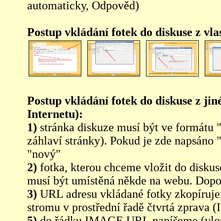
automaticky, Odpověd)
Postup vkládání fotek do diskuse z vl
Postup vkládání fotek do diskuse z jin
Internetu):
1)
stránka diskuze musí být ve formátu 
záhlaví stránky). Pokud je zde napsáno 
"nový"
2)
fotka, kterou chceme vložit do diskus
musí být umístěná někde na webu. Dopo
3)
URL adresu vkládané fotky zkopíruj
stromu v prostřední řadě čtvrtá zpra
5)
do řádku IMAGE URL napíšeme (vlo