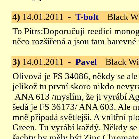
4)
14.01.2011 -
T-bolt
Black Wi
To Pitrs:Doporučuji reedici monog
něco rozšířená a jsou tam barevné 
3)
14.01.2011 -
Pavel
Black Wi
Olivová je FS 34086, někdy se ale
jelikož tu první skoro nikdo nevyr
ANA 613 /myslím, že ji vyrábí A
šedá je FS 36173/ ANA 603. Ale n
mně připadá světlejší. A vnitřní p
Green. Tu vyrábí každý. Někdy se
šachty by měly být Zinc Chromate 