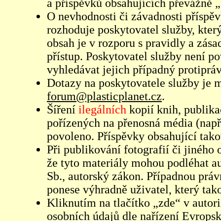
a příspěvků obsahujících převážně „
O nevhodnosti či závadnosti příspěv
rozhoduje poskytovatel služby, který
obsah je v rozporu s pravidly a zás
přístup. Poskytovatel služby není p
vyhledávat jejich případný protiprá
Dotazy na poskytovatele služby je
forum@plasticplanet.cz
.
Šíření
ilegálních
kopií knih, publik
pořízených na přenosná média (např
povoleno. Příspěvky obsahující tak
Při publikování fotografií či jiného
že tyto materiály mohou podléhat 
Sb., autorský zákon. Případnou práv
ponese výhradně uživatel, který tako
Kliknutím na tlačítko „zde“ v autor
osobních údajů dle nařízení Evrops