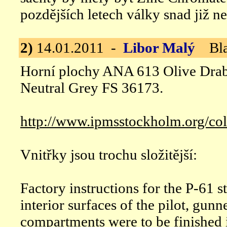
pozdějších letech války snad již n
2)
14.01.2011 -
Libor Malý
Blac
Horní plochy ANA 613 Olive Drab
Neutral Grey FS 36173.
http://www.ipmsstockholm.org/col
Vnitřky jsou trochu složitější:
Factory instructions for the P-61 s
interior surfaces of the pilot, gun
compartments were to be finished