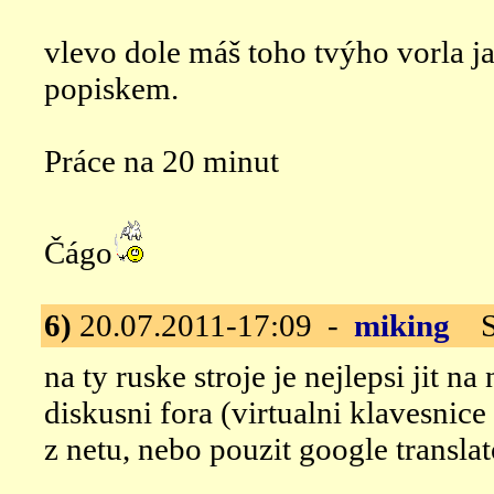
vlevo dole máš toho tvýho vorla jak
popiskem.
Práce na 20 minut
Čágo
6)
20.07.2011-17:09 -
miking
Su
na ty ruske stroje je nejlepsi jit na
diskusni fora (virtualni klavesnic
z netu, nebo pouzit google translat