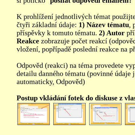
si políčko "
posílat odpovědi emailem?
"
K prohlížení jednotlivých témat použijt
čtyři základní údaje:
1) Název tématu
, 
příspěvky k tomuto tématu.
2) Autor
pří
Reakce
zobrazuje počet reakcí (odpověd
vložení, popřípadě poslední reakce na p
Odpověd (reakci) na téma provedete vy
detailu danného tématu (povinné údaje 
automaticky, Odpověd)
Postup vkládání fotek do diskuse z vl