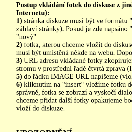
Postup vkládání fotek do diskuse z jin
Internetu):
1)
stránka diskuze musí být ve formátu 
záhlaví stránky). Pokud je zde napsáno 
"nový"
2)
fotka, kterou chceme vložit do diskus
musí být umístěná někde na webu. Dopo
3)
URL adresu vkládané fotky zkopíruj
stromu v prostřední řadě čtvrtá zpra
5)
do řádku IMAGE URL napíšeme (vlo
6)
kliknutím na "insert" vložíme fotku d
správně, fotka se zobrazí a vyskočí dia
chceme přidat další fotky opakujeme bod
vloží do diskuze.