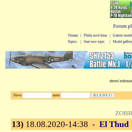
Forum pl
Témata
|
Přidej nové téma
|
Galerie mode
Topics
|
Start new topic
|
Model galler
denní zobrazen
Slovo
autor
ZOBR
13)
18.08.2020-14:38 -
El Thud