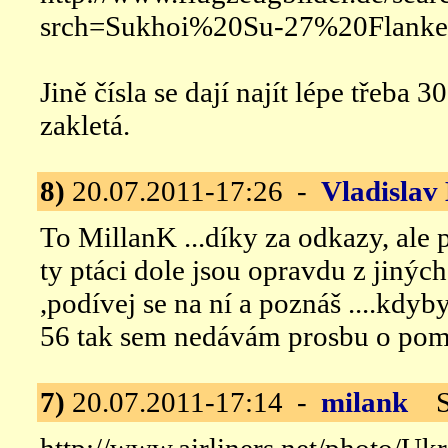
srch=Sukhoi%20Su-27%20Flanke
Jině čísla se dají najít lépe třeba 30
zakletá.
8)
20.07.2011-17:26 -
Vladislav
To MillanK ...díky za odkazy, ale 
ty ptáci dole jsou opravdu z jinýc
,podívej se na ní a poznáš ....kdy
56 tak sem nedávám prosbu o pom
7)
20.07.2011-17:14 -
milank
Su