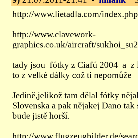
http://www.lietadla.com/index.ph
http://www.clavework-
graphics.co.uk/aircraft/sukhoi_s
tady jsou fótky z Ciafú 2004 a z l
to z velké dálky což ti nepomůže
Jedině,jelikož tam dělal fótky něj
Slovenska a pak nějakej Dano tak 
bude jistě horší.
http://www.flugzeugbilder.de/sear