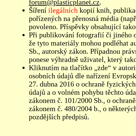
forum@plasticplanet.cz
.
Šíření
ilegálních
kopií knih, publik
pořízených na přenosná média (např
povoleno. Příspěvky obsahující tak
Při publikování fotografií či jiného
že tyto materiály mohou podléhat 
Sb., autorský zákon. Případnou práv
ponese výhradně uživatel, který tako
Kliknutím na tlačítko „zde“ v autor
osobních údajů dle nařízení Evrops
27. dubna 2016 o ochraně fyzických
údajů a o volném pohybu těchto údaj
zákonem č. 101/2000 Sb., o ochraně 
zákonem č. 480/2004 b., o některých
pozdějších předpisů.