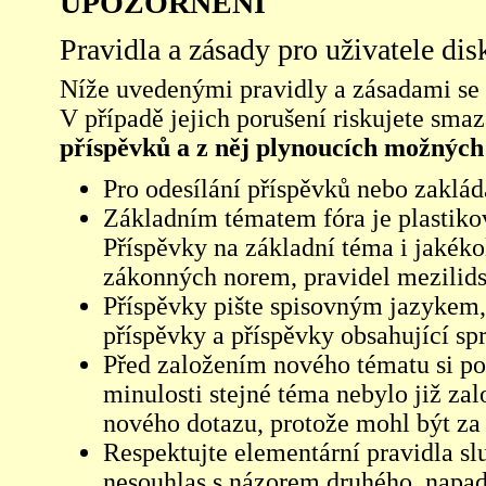
UPOZORNĚNÍ
Pravidla a zásady pro uživatele di
Níže uvedenými pravidly a zásadami se ří
V případě jejich porušení riskujete sma
příspěvků a z něj plynoucích možných
Pro odesílání příspěvků nebo zaklád
Základním tématem fóra je plastikov
Příspěvky na základní téma i jakéko
zákonných norem, pravidel mezilidsk
Příspěvky pište spisovným jazykem,
příspěvky a příspěvky obsahující sp
Před založením nového tématu si pom
minulosti stejné téma nebylo již z
nového dotazu, protože mohl být za 
Respektujte elementární pravidla s
nesouhlas s názorem druhého, napad