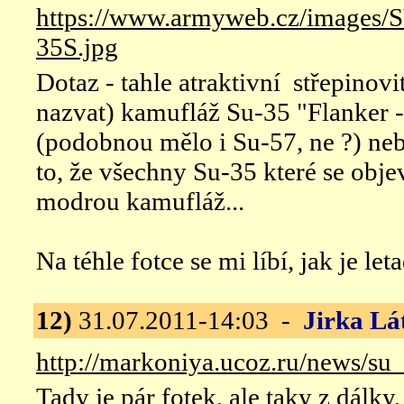
https://www.armyweb.cz/imag
35S.jpg
Dotaz - tahle atraktivní střepinovi
nazvat) kamufláž Su-35 "Flanker -
(podobnou mělo i Su-57, ne ?) ne
to, že všechny Su-35 které se obje
modrou kamufláž...
Na téhle fotce se mi líbí, jak je let
12)
31.07.2011-14:03 -
Jirka Lá
http://markoniya.ucoz.ru/news/s
Tady je pár fotek, ale taky z dálk