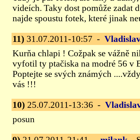
videích. Taky dost pomůže zadat 
najde spoustu fotek, které jinak n
11)
31.07.2011-10:57 -
Vladisla
Kurňa chlapi ! Cožpak se vážně n
vyfotil ty ptačiska na modré 56 v 
Poptejte se svých známých ....vžd
vás !!!
10)
25.07.2011-13:36 -
Vladisla
posun
9)
21.07.2011-21:41 -
milank
Su