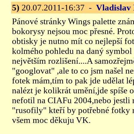
5)
20.07.2011-16:37 -
Vladislav
Pánové stránky Wings palette znám
bokorysy nejsou moc přesné. Prot
obtisky je nutno mít co nejlepší 
kolmého pohledu na daný symbol 
největším rozlišení....A samozřejm
"googlovat" ,ale to co jsm našel n
fotek mám,tím to pak jde udělat lé
nalézt je kolikrát umění,jde spíše o
nefotil na CIAFu 2004,nebo jestli
"rusofily" kteří by potřebné fotky
všem moc děkuju VK.