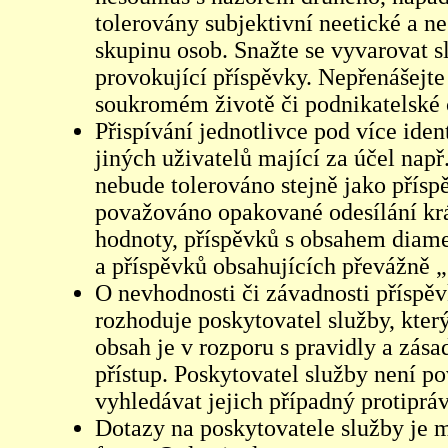
tolerovány subjektivní neetické a n
skupinu osob. Snažte se vyvarovat s
provokující příspěvky. Nepřenášejte
soukromém životě či podnikatelské 
Přispívání jednotlivce pod více iden
jiných uživatelů mající za účel např
nebude tolerováno stejně jako přís
považováno opakované odesílání kr
hodnoty, příspěvků s obsahem diame
a příspěvků obsahujících převážně „
O nevhodnosti či závadnosti příspěv
rozhoduje poskytovatel služby, který
obsah je v rozporu s pravidly a zás
přístup. Poskytovatel služby není p
vyhledávat jejich případný protiprá
Dotazy na poskytovatele služby je