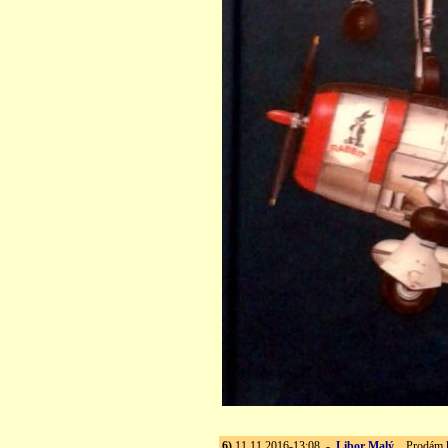
6)
11.11.2016-13:08 -
Libor Malý
Prodám kn