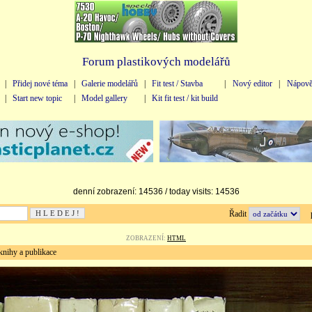
Forum plastikových modelářů
|
Přidej nové téma
|
Galerie modelářů
|
Fit test / Stavba
|
Nový editor
|
Nápově
|
Start new topic
|
Model gallery
|
Kit fit test / kit build
denní zobrazení: 14536 / today visits: 14536
Řadit
př
ZOBRAZENÍ:
HTML
ihy a publikace