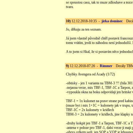
se spoustou casu, tak to muze zdlouhave a tezce
tvaru.
10)
12.12.2018-10:35 -
jirka dominec
Decál
Jo, děkuju za ten seznam.
Já jsem vlastně původně chtěl postavit francouz
tomu vrátím, jestli to náhodou není jednodušší. N
A to jsem si říkal, že si postavím něco jednoduc
9)
12.12.2018-07:26 -
Rimmer
Decály TBM-
Chybky Avengera od Acady (1/72)
-obtisky - jen 1 varianta na TBM-3 !!! (bila 3
-nejasna verze, mix TBF-1, TBF-1C a Tarpon, 
-vypoukla okna na boku odpovidaji jen britske 
TBF-1 = 1x kulomet na prave strane pred kabi
(muze byt i mix 1+1C = kulomety jak v trupu, ta
TBF-1C = 2x kulomety v kridlech
TBM-3 = 2x kulomety v kridlech, jine klapky na
-druhy kokpit jen TBF-1 a Tarpon, TBF-1C a T
-antena v poloze pro TBF-1, dalsi verze ji ma
-obrys celkem sedi, jen SOP a VOP je lehoun