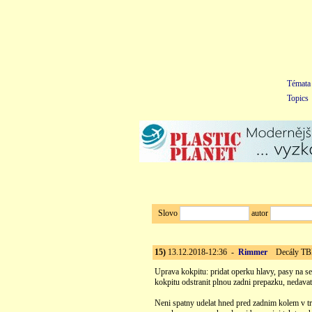
Témata
Topics
Slovo
autor
15)
13.12.2018-12:36 -
Rimmer
Decály TBM
Uprava kokpitu: pridat operku hlavy, pasy na se
kokpitu odstranit plnou zadni prepazku, nedav
Neni spatny udelat hned pred zadnim kolem v tru