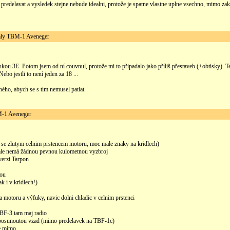
 predelavat a vysledek stejne nebude idealni, protože je spatne vlastne uplne vsechno, mimo za
y TBM-1 Aveneger
skou 3E. Potom jsem od ní couvnul, protože mi to připadalo jako příliš přestaveb (+obtisky). T
ebo jestli to není jeden za 18 ...
hého, abych se s tím nemusel patlat.
1 Aveneger
01 se zlutym celnim prstencem motoru, moc male znaky na kridlech)
ale nemá žádnou pevnou kulometnou vyzbroj
verzi Tarpon
nou
k i v kridlech!)
 motoru a výfuky, navic dolni chladic v celnim prstenci
BF-3 tam maj radio
ji posunoutou vzad (mimo predelavek na TBF-1c)
ce mimo