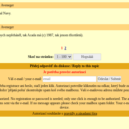
Aveneger
al Navy.
Aveneger
ych nepřeháněl, tak Acada má (c) 1987, tak jenom třicetiletá).
1
2
Skoč na stránku:
Přidej odpověď do diskuse / Reply to this topic
Je potřeba provést autorizaci
Váš e-mail / your e-mail:
eba registrace ani heslo, stačí jeden klik. Autorizaci potvrdíte kliknutím na odkaz, který bude 
ložce 'přijatá pošta' zkontrolujte spam koš svého mailboxu. Vaši e-mailovou adresu můžete použít
orized. No registration or password is needed; only one click is enough to be authorized. The au
ns sent via the e-mail. If no message appears please check your mailbox spam folder. Your e-m
device.
Autorizací souhlasíte s
pravidly a zásadami fóra