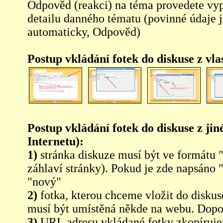
Odpověd (reakci) na téma provedete vy
detailu danného tématu (povinné údaje 
automaticky, Odpověd)
Postup vkládání fotek do diskuse z vl
Postup vkládání fotek do diskuse z jin
Internetu):
1)
stránka diskuze musí být ve formátu 
záhlaví stránky). Pokud je zde napsáno 
"nový"
2)
fotka, kterou chceme vložit do diskus
musí být umístěná někde na webu. Dopo
3)
URL adresu vkládané fotky zkopíruj