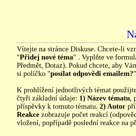
N
Vítejte na stránce Diskuse. Chcete-li vzn
"
Přidej nové téma
" . Vyplňte ve formul
Předmět, Dotaz). Pokud chcete, aby Vá
si políčko "
posílat odpovědi emailem?
"
K prohlížení jednotlivých témat použijt
čtyři základní údaje:
1) Název tématu
, 
příspěvky k tomuto tématu.
2) Autor
pří
Reakce
zobrazuje počet reakcí (odpověd
vložení, popřípadě poslední reakce na p