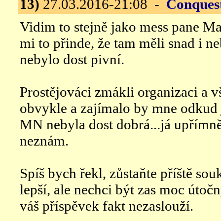
13)
27.03.2016-21:08 -
Conques
Vidim to stejně jako mess pane Ma
mi to přinde, že tam měli snad i 
nebylo dost pivní.
Prostějováci zmákli organizaci a v
obvykle a zajímalo by mne odkud j
MN nebyla dost dobrá...já upřímně
neznám.
Spíš bych řekl, zůstaňte příště so
lepší, ale nechci být zas moc útočný
váš příspěvek fakt nezaslouží.