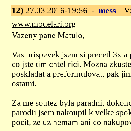
12)
27.03.2016-19:56 -
mess
Vel
www.modelari.org
Vazeny pane Matulo,
Vas prispevek jsem si precetl 3x a
co jste tim chtel rici. Mozna zkus
poskladat a preformulovat, pak j
ostatni.
Za me soutez byla paradni, dokon
parodii jsem nakoupil k velke spo
pocit, ze uz nemam ani co nakupov