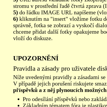
stromu v prostřední řadě čtvrtá zpra
5)
do řádku IMAGE URL napíšeme (vlo
6)
kliknutím na "insert" vložíme fotku d
správně, fotka se zobrazí a vyskočí dia
chceme přidat další fotky opakujeme bod
vloží do diskuze.
UPOZORNĚNÍ
Pravidla a zásady pro uživatele di
Níže uvedenými pravidly a zásadami se ří
V případě jejich porušení riskujete sma
příspěvků a z něj plynoucích možných
Pro odesílání příspěvků nebo zaklád
Základním tématem fóra je plastikov