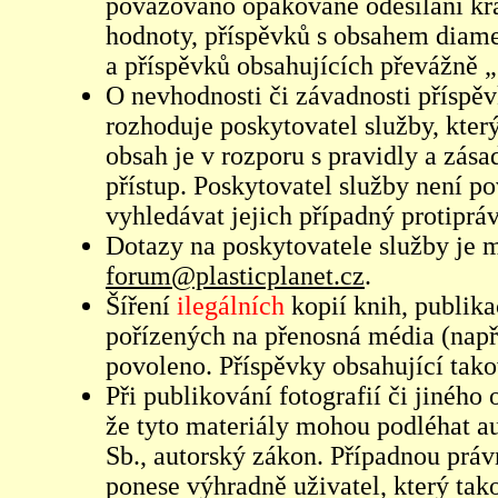
považováno opakované odesílání kr
hodnoty, příspěvků s obsahem diame
a příspěvků obsahujících převážně „
O nevhodnosti či závadnosti příspěv
rozhoduje poskytovatel služby, který
obsah je v rozporu s pravidly a zás
přístup. Poskytovatel služby není p
vyhledávat jejich případný protiprá
Dotazy na poskytovatele služby je
forum@plasticplanet.cz
.
Šíření
ilegálních
kopií knih, publik
pořízených na přenosná média (např
povoleno. Příspěvky obsahující tak
Při publikování fotografií či jiného
že tyto materiály mohou podléhat 
Sb., autorský zákon. Případnou práv
ponese výhradně uživatel, který tako