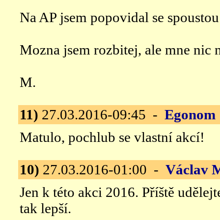
Na AP jsem popovidal se spoustou 
Mozna jsem rozbitej, ale mne nic 
M.
11)
27.03.2016-09:45 -
Egonom
Matulo, pochlub se vlastní akcí!
10)
27.03.2016-01:00 -
Václav 
Jen k této akci 2016. Příště uděle
tak lepší.