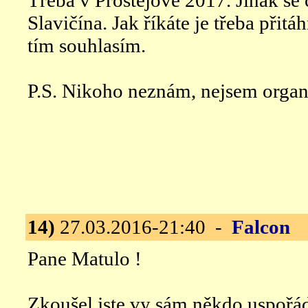
Třeba v Prostějově 2017. Jinak se
Slavičína. Jak říkáte je třeba přitá
tím souhlasím.
P.S. Nikoho neznám, nejsem organ
14)
27.03.2016-21:40 -
Falcon
V
Pane Matulo !
Zkoušel jste vy sám někdo uspořá