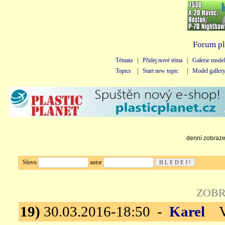
Forum pl
Témata
|
Přidej nové téma
|
Galerie mode
Topics
|
Start new topic
|
Model galler
denní zobrazen
Slovo
autor
ZOBR
19)
30.03.2016-18:50 -
Karel
Ve