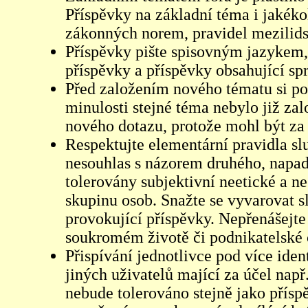
Příspěvky na základní téma i jakéko
zákonných norem, pravidel mezilidsk
Příspěvky pište spisovným jazykem,
příspěvky a příspěvky obsahující sp
Před založením nového tématu si pom
minulosti stejné téma nebylo již z
nového dotazu, protože mohl být za 
Respektujte elementární pravidla s
nesouhlas s názorem druhého, napad
tolerovány subjektivní neetické a n
skupinu osob. Snažte se vyvarovat s
provokující příspěvky. Nepřenášejte
soukromém životě či podnikatelské 
Přispívání jednotlivce pod více iden
jiných uživatelů mající za účel např
nebude tolerováno stejně jako přís