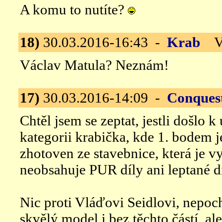
A komu to nutíte?
18)
30.03.2016-16:43 -
Krab
Vel
Václav Matula? Neznám!
17)
30.03.2016-14:09 -
Conques
Chtěl jsem se zeptat, jestli došlo k
kategorii krabička, kde 1. bodem j
zhotoven ze stavebnice, která je v
neobsahuje PUR díly ani leptané dí
Nic proti Vláďovi Seidlovi, nepoc
skvělý model i bez těchto částí, a