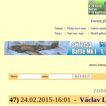
Forum pl
Témata
|
Přidej nové téma
|
Galerie mode
Topics
|
Start new topic
|
Model galler
denní zobraze
Slovo
autor
ZOB
47)
24.02.2015-16:01 -
Václav L