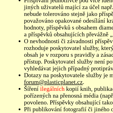
Přispívání jednotlivce pod více iden
jiných uživatelů mající za účel např
nebude tolerováno stejně jako přís
považováno opakované odesílání kr
hodnoty, příspěvků s obsahem diame
a příspěvků obsahujících převážně „
O nevhodnosti či závadnosti příspěv
rozhoduje poskytovatel služby, který
obsah je v rozporu s pravidly a zás
přístup. Poskytovatel služby není p
vyhledávat jejich případný protiprá
Dotazy na poskytovatele služby je
forum@plasticplanet.cz
.
Šíření
ilegálních
kopií knih, publik
pořízených na přenosná média (např
povoleno. Příspěvky obsahující tak
Při publikování fotografií či jiného