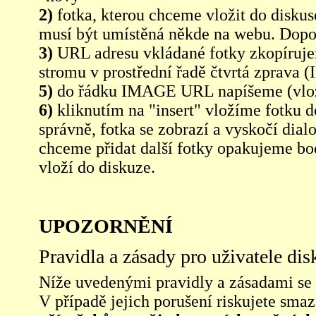
2)
fotka, kterou chceme vložit do diskus
musí být umístěná někde na webu. Dopo
3)
URL adresu vkládané fotky zkopíruj
stromu v prostřední řadě čtvrtá zpra
5)
do řádku IMAGE URL napíšeme (vlo
6)
kliknutím na "insert" vložíme fotku d
správně, fotka se zobrazí a vyskočí dia
chceme přidat další fotky opakujeme bod
vloží do diskuze.
UPOZORNĚNÍ
Pravidla a zásady pro uživatele di
Níže uvedenými pravidly a zásadami se ří
V případě jejich porušení riskujete sma