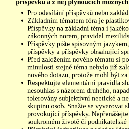
příspěvků a z něj plynoucích možných
Pro odesílání příspěvků nebo zaklád
Základním tématem fóra je plastikov
Příspěvky na základní téma i jakéko
zákonných norem, pravidel mezilidsk
Příspěvky pište spisovným jazykem,
příspěvky a příspěvky obsahující sp
Před založením nového tématu si pom
minulosti stejné téma nebylo již z
nového dotazu, protože mohl být za 
Respektujte elementární pravidla s
nesouhlas s názorem druhého, napad
tolerovány subjektivní neetické a n
skupinu osob. Snažte se vyvarovat s
provokující příspěvky. Nepřenášejte
soukromém životě či podnikatelské 