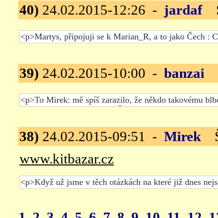
40)
24.02.2015-12:26 -
jardaf
Šr
39)
24.02.2015-10:00 -
banzai
Šr
38)
24.02.2015-09:51 -
Mirek
Šr
www.kitbazar.cz
1
2
3
4
5
6
7
8
9
10
11
12
1