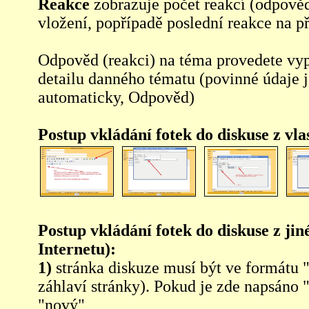
Reakce
zobrazuje počet reakcí (odpověd
vložení, popřípadě poslední reakce na p
Odpověd (reakci) na téma provedete vy
detailu danného tématu (povinné údaje 
automaticky, Odpověd)
Postup vkládání fotek do diskuse z vl
Postup vkládání fotek do diskuse z jin
Internetu):
1)
stránka diskuze musí být ve formátu 
záhlaví stránky). Pokud je zde napsáno 
"nový"