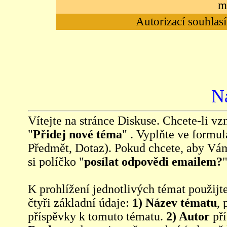
m
Autorizací souhlasí
N
Vítejte na stránce Diskuse. Chcete-li vzn
"
Přidej nové téma
" . Vyplňte ve formul
Předmět, Dotaz). Pokud chcete, aby Vá
si políčko "
posílat odpovědi emailem?
"
K prohlížení jednotlivých témat použijt
čtyři základní údaje:
1) Název tématu
, 
příspěvky k tomuto tématu.
2) Autor
pří