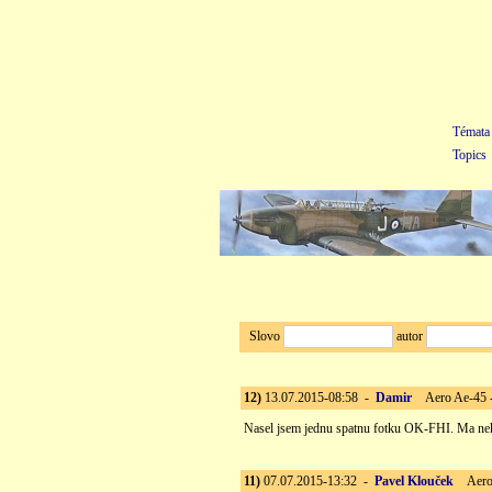
Témata
Topics
Slovo
autor
12)
13.07.2015-08:58 -
Damir
Aero Ae-45 -
Nasel jsem jednu spatnu fotku OK-FHI. Ma ne
11)
07.07.2015-13:32 -
Pavel Klouček
Aero A