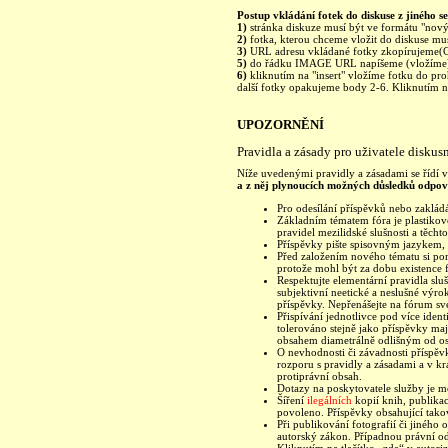
Postup vkládání fotek do diskuse z jiného se
1)
stránka diskuze musí být ve formátu "nový 
2)
fotka, kterou chceme vložit do diskuse mu
3)
URL adresu vkládané fotky zkopírujeme(C
5)
do řádku IMAGE URL napíšeme (vložíme)
6)
kliknutím na "insert" vložíme fotku do pro
další fotky opakujeme body 2-6. Kliknutím na 
UPOZORNĚNÍ
Pravidla a zásady pro uživatele diskus
Níže uvedenými pravidly a zásadami se řídí vš
a z něj plynoucích možných důsledků odpoví
Pro odesílání příspěvků nebo zakládá
Základním tématem fóra je plastikové
pravidel mezilidské slušnosti a těchto
Příspěvky pište spisovným jazykem, 
Před založením nového tématu si pom
protože mohl být za dobu existence 
Respektujte elementární pravidla sl
subjektivní neetické a neslušné výr
příspěvky. Nepřenášejte na fórum sv
Přispívání jednotlivce pod více ident
tolerováno stejně jako příspěvky m
obsahem diametrálně odlišným od ost
O nevhodnosti či závadnosti příspěvk
rozporu s pravidly a zásadami a v kr
protiprávní obsah.
Dotazy na poskytovatele služby je 
Šíření
ilegálních
kopií knih, publika
povoleno. Příspěvky obsahující tak
Při publikování fotografií či jinéh
autorský zákon. Případnou právní od