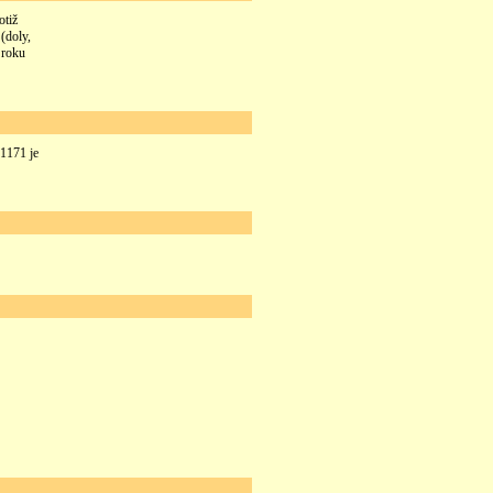
otiž
(doly,
 roku
01171 je