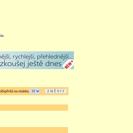
da
íspěvků na stránku