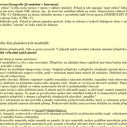
rveru (fotografie již umístěné v Internetu):
editor" (volba zcela vpravo v menu v záhlaví stránky). Pokud je zde napsáno "starý editor" kli
sí mít svou vlastní URL adresu, tzn., že musí být umístěná někde na webu. Doporučená velikost
TRL+C) 4)klikneme na ikonu zeleného stromu v prostřední řadě čtvrtá zprava (INSERT/EDIT
 adresu fotky (CTRL+V)
hlížecího pole. Pokud je adresa napsána správně, fotka se zobrazí a vyskočí dialogové okno v a
tlačítko "odeslat" se fotka vloží do diskuze.
ního fóra plastikových modelářů
ichni přispěvatelé, čtěte je proto pozorně. V případě jejich porušení riskujete smazání příspěv
dá výhradně jejich pisatel
.
ní témat je nutná autorizace.
 modelářství a věci s ním související. Příspěvky na základní téma i jakékoli jiné téma budou t
 pravidel a zásad.
který lze prokládat slangovými výrazy. Vulgární příspěvky a příspěvky obsahující sprostá slov
ocí vyhledávače nejprve ověřte, jestli v minulosti stejné téma nebylo již založeno. Obdobně p
fóra již zodpovězen.
ušného chování. Můžete vzájemně vyjádřit nesouhlas s názorem druhého, napadání však tolerová
oky směřující na konkrétní osobu nebo skupinu osob. Snažte se vyvarovat slovních narážek. Nepr
é spory mající základ ve vašem soukromém životě či podnikatelské činnosti.
itami (nicky) nebo přebírání jmen či identit jiných uživatelů mající za účel např. matení ostatníc
ající povahu spamu. Za spam je považováno opakované odesílání krátkých či nesmyslných příspě
atních příspěvků v tématu a příspěvků obsahujících převážně „smajlíky“.
ů v návaznosti na tato pravidla a zásady rozhoduje poskytovatel služby, který si vyhrazuje právo 
ajním případě zamezit uživateli přístup. Poskytovatel služby není povinen dohlížet na obsah přís
možno podávat e-mailem na
forum@plasticplanet.cz
.
cí, časopisů, zvukových a obrazových záznamů pořízených na přenosná média (např. videokazet
ové nabídky budou odstraněny.
o obrazového materiálu mějte neustále na paměti, že tyto materiály mohou podléhat autorským pr
povědnost při porušení autorských práv ponese výhradně uživatel, který takový materiál zveřejn