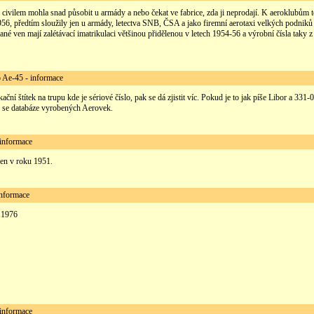
civilem mohla snad působit u armády a nebo čekat ve fabrice, zda ji neprodají. K aeroklubům t
6, předtím sloužily jen u armády, letectva SNB, ČSA a jako firemní aerotaxi velkých podniků 
ané ven mají zalétávací imatrikulaci většinou přidělenou v letech 1954-56 a výrobní čísla taky z
e-45 - informace
ikační štítek na trupu kde je sériové číslo, pak se dá zjistit víc. Pokud je to jak píše Libor a 331-
e se databáze vyrobených Aerovek.
informace
ben v roku 1951.
nformace
.1976
informace