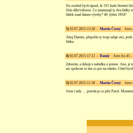
No osobně bych tipnul, že 331 bude firemní čís
číslo dílu/výkresu. Co znamenají ty dva řádky m
řádek snad datum výroby? 40. týden 1954?
5)
03.07.2015-13:28 -
Martin Černý
Aero Ae
Ahoj Damire, přepošlu ty tvoje udaje otci, jest
štítku.
4)
02.07.2015-17:12 -
Damir
Aero Ae-45 - 
Zdravim, a dekuji o nabidku o pomoc. Ano, je t
nic spolecne se tim co pse na stiteku. Chtel b
3)
02.07.2015-11:30 -
Martin Černý
Aero Ae
Jsem i tady .....pravda je co píše Pavel. Momen