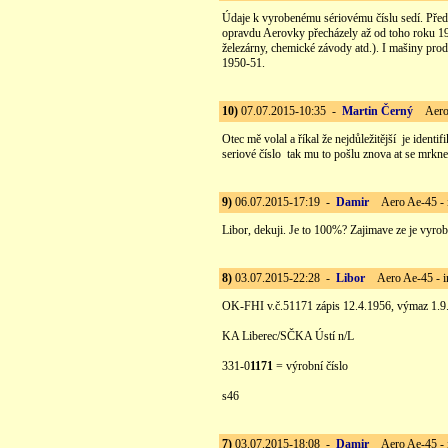
Údaje k vyrobenému sériovému číslu sedí. Před 
opravdu Aerovky přecházely až od toho roku 195
železárny, chemické závody atd.). I mašiny prod
1950-51.
10)
07.07.2015-10:35 -
Martin Černý
Aero A
Otec mě volal a říkal že nejdůležitější je identif
seriové číslo tak mu to pošlu znova at se mrkn
9)
06.07.2015-17:19 -
Damir
Aero Ae-45 - 
Libor, dekuji. Je to 100%? Zajimave ze je vyro
8)
03.07.2015-22:28 -
Libor
Aero Ae-45 - i
OK-FHI v.č.51171 zápis 12.4.1956, výmaz 1.9
KA Liberec/SČKA Ústí n/L
331-0
1171
= výrobní číslo
s46
7)
03.07.2015-18:08 -
Damir
Aero Ae-45 - 