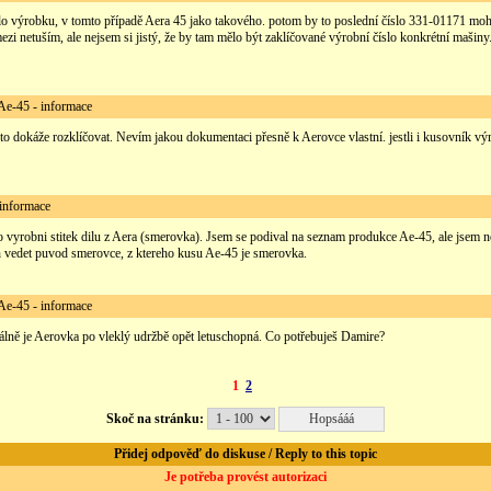
lo výrobku, v tomto případě Aera 45 jako takového. potom by to poslední číslo 331-01171 moh
ezi netuším, ale nejsem si jistý, že by tam mělo být zaklíčované výrobní číslo konkrétní mašin
-45 - informace
li to dokáže rozklíčovat. Nevím jakou dokumentaci přesně k Aerovce vlastní. jestli i kusovník v
informace
o vyrobni stitek dilu z Aera (smerovka). Jsem se podival na seznam produkce Ae-45, ale jsem n
ych vedet puvod smerovce, z ktereho kusu Ae-45 je smerovka.
-45 - informace
tálně je Aerovka po vleklý udržbě opět letuschopná. Co potřebuješ Damire?
1
2
Skoč na stránku:
Přidej odpověď do diskuse / Reply to this topic
Je potřeba provést autorizaci