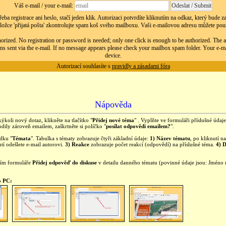
Váš e-mail / your e-mail:
eba registrace ani heslo, stačí jeden klik. Autorizaci potvrdíte kliknutím na odkaz, který bude 
ložce 'přijatá pošta' zkontrolujte spam koš svého mailboxu. Vaši e-mailovou adresu můžete použít
orized. No registration or password is needed; only one click is enough to be authorized. The au
ns sent via the e-mail. If no message appears please check your mailbox spam folder. Your e-m
device.
Autorizací souhlasíte s
pravidly a zásadami fóra
Nápověda
kýkoli nový dotaz, klikněte na tlačítko "
Přidej nové téma
" . Vyplňte ve formuláři příslušné úda
ily zároveň emailem, zaškrtněte si políčko "
posílat odpovědi emailem?
".
ídku "
Témata
". Tabulka s tématy zobrazuje čtyři základní údaje:
1) Název tématu
, po kliknutí 
tí odešlete e-mail autorovi.
3) Reakce
zobrazuje počet reakcí (odpovědí) na příslušné téma.
4) 
ním formuláře
Přidej odpověď do diskuse
v detailu danného tématu (povinné údaje jsou: Jméno
o PC: