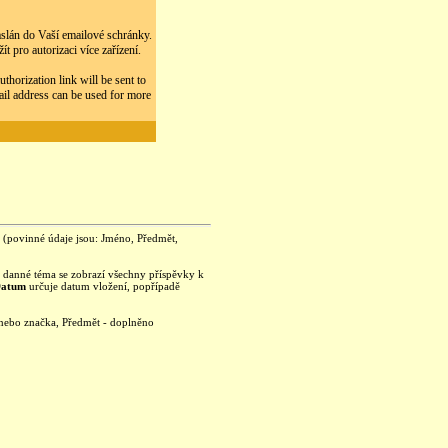
zaslán do Vaší emailové schránky.
 pro autorizaci více zařízení.
thorization link will be sent to
ail address can be used for more
je (povinné údaje jsou: Jméno, Předmět,
na danné téma se zobrazí všechny příspěvky k
Datum
určuje datum vložení, popřípadě
 nebo značka, Předmět - doplněno