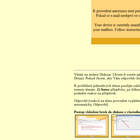
K provedení autorizace není potř
Pokud se e-mail neobjeví ve s
Your device is currently unauth
your mailbox. Follow instructio
Vítejte na stránce Diskuse. Chcete-li vznést ja
Dotaz). Pokud chcete, aby Vám odpovědi chod
K prohlížení jednotlivých témat použijte nab
tomuto tématu.
2) Autor
příspěvku, po kliknu
poslední reakce na příspěvek.
Odpověd (reakci) na téma provedete vyplně
automaticky, Odpověd)
Postup vkládání fotek do diskuse z vlastníh