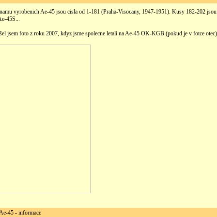
eznamu vyrobenich Ae-45 jsou cisla od 1-181 (Praha-Visocany, 1947-1951). Kusy 182-202 jsou
Ae-45S...
šel jsem foto z roku 2007, kdyz jsme spolecne letali na Ae-45 OK-KGB (pokud je v fotce otec)
-45 - informace