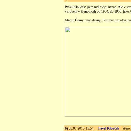
Pavel Klouček: jsem mel stejni napad. Ale v s
vyrobeni v Kunovicah od 1954. do 1955. jako 
Martin Černy: moc dekuji. Pozdrav pro otca, na
6)
03.07.2015-13:54 -
Pavel Klouček
Aero Ae