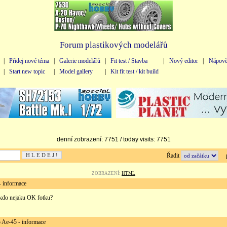
Forum plastikových modelářů
|
Přidej nové téma
|
Galerie modelářů
|
Fit test / Stavba
|
Nový editor
|
Nápově
|
Start new topic
|
Model gallery
|
Kit fit test / kit build
denní zobrazení: 7751 / today visits: 7751
Řadit
př
ZOBRAZENÍ:
HTML
 informace
kdo nejaku OK fotku?
e-45 - informace