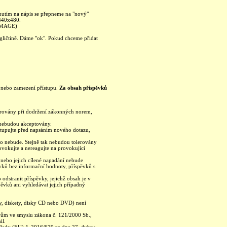
knutím na nápis se přepneme na "nový"
 640x480.
 IMAGE)
ngličtině. Dáme "ok". Pokud chceme přidat
ku nebo zamezení přístupu.
Za obsah příspěvků
olerovány při dodržení zákonných norem,
a nebudou akceptovány.
ostupujte před napsáním nového dotazu,
no nebude. Stejně tak nebudou tolerovány
ovokujte a nereagujte na provokující
h nebo jejich cílené napadání nebude
vků bez informační hodnoty, příspěvků s
odstranit příspěvky, jejichž obsah je v
pěvků ani vyhledávat jejich případný
y, diskety, disky CD nebo DVD) není
ávům ve smyslu zákona č. 121/2000 Sb.,
il.