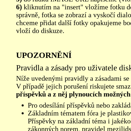
6)
kliknutím na "insert" vložíme fotku d
správně, fotka se zobrazí a vyskočí dia
chceme přidat další fotky opakujeme bod
vloží do diskuze.
UPOZORNĚNÍ
Pravidla a zásady pro uživatele di
Níže uvedenými pravidly a zásadami se ří
V případě jejich porušení riskujete sma
příspěvků a z něj plynoucích možných
Pro odesílání příspěvků nebo zaklád
Základním tématem fóra je plastikov
Příspěvky na základní téma i jakéko
zákonných norem, pravidel mezilidsk