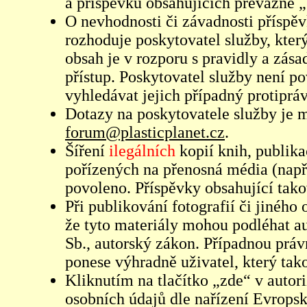
a příspěvků obsahujících převážně „
O nevhodnosti či závadnosti příspěv
rozhoduje poskytovatel služby, který
obsah je v rozporu s pravidly a zás
přístup. Poskytovatel služby není p
vyhledávat jejich případný protiprá
Dotazy na poskytovatele služby je
forum@plasticplanet.cz
.
Šíření
ilegálních
kopií knih, publik
pořízených na přenosná média (např
povoleno. Příspěvky obsahující tak
Při publikování fotografií či jiného
že tyto materiály mohou podléhat 
Sb., autorský zákon. Případnou práv
ponese výhradně uživatel, který tako
Kliknutím na tlačítko „zde“ v autor
osobních údajů dle nařízení Evrops