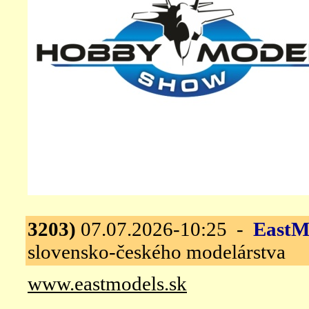
3203)
07.07.2026-10:25 -
EastM
slovensko-českého modelárstva
www.eastmodels.sk