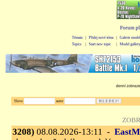
Forum pl
Témata
|
Přidej nové téma
|
Galerie mode
Topics
|
Start new topic
|
Model galler
denní zobrazen
Slovo
autor
ZOBR
3208)
08.08.2026-13:11 -
EastM