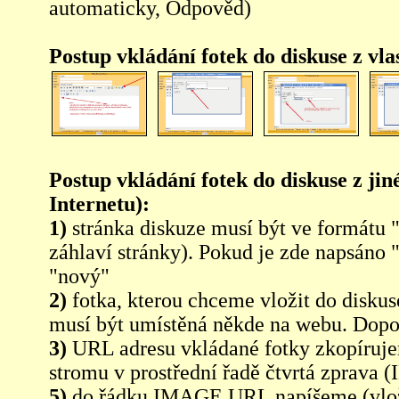
automaticky, Odpověd)
Postup vkládání fotek do diskuse z vl
Postup vkládání fotek do diskuse z jin
Internetu):
1)
stránka diskuze musí být ve formátu 
záhlaví stránky). Pokud je zde napsáno 
"nový"
2)
fotka, kterou chceme vložit do diskus
musí být umístěná někde na webu. Dopo
3)
URL adresu vkládané fotky zkopíruj
stromu v prostřední řadě čtvrtá zpra
5)
do řádku IMAGE URL napíšeme (vlo