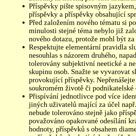
Příspěvky pište spisovným jazykem,
příspěvky a příspěvky obsahující sp
Před založením nového tématu si pom
minulosti stejné téma nebylo již z
nového dotazu, protože mohl být za 
Respektujte elementární pravidla s
nesouhlas s názorem druhého, napad
tolerovány subjektivní neetické a n
skupinu osob. Snažte se vyvarovat s
provokující příspěvky. Nepřenášejte
soukromém životě či podnikatelské 
Přispívání jednotlivce pod více iden
jiných uživatelů mající za účel např
nebude tolerováno stejně jako přís
považováno opakované odesílání kr
hodnoty, příspěvků s obsahem diame