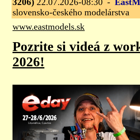
3206)
22.07.2026-08:30 -
EastM
slovensko-českého modelárstva
www.eastmodels.sk
Pozrite si videá z wo
2026!