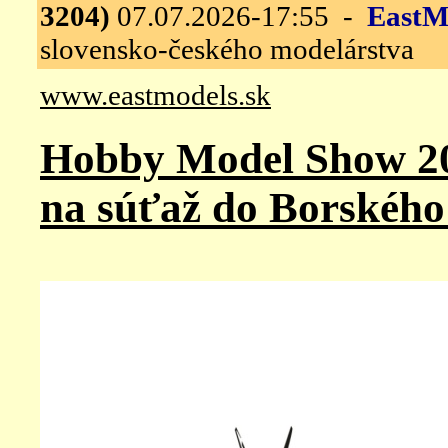
3204)
07.07.2026-17:55 -
EastM
slovensko-českého modelárstva
www.eastmodels.sk
Hobby Model Show 20
na súťaž do Borského