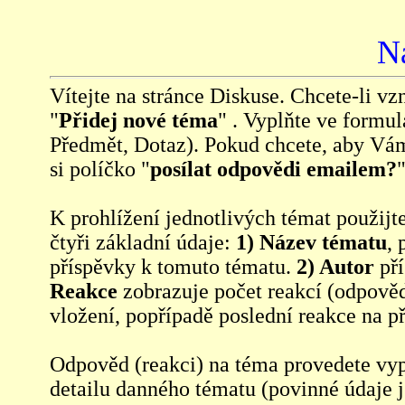
N
Vítejte na stránce Diskuse. Chcete-li vzn
"
Přidej nové téma
" . Vyplňte ve formul
Předmět, Dotaz). Pokud chcete, aby Vá
si políčko "
posílat odpovědi emailem?
"
K prohlížení jednotlivých témat použijt
čtyři základní údaje:
1) Název tématu
, 
příspěvky k tomuto tématu.
2) Autor
pří
Reakce
zobrazuje počet reakcí (odpověd
vložení, popřípadě poslední reakce na p
Odpověd (reakci) na téma provedete vy
detailu danného tématu (povinné údaje 