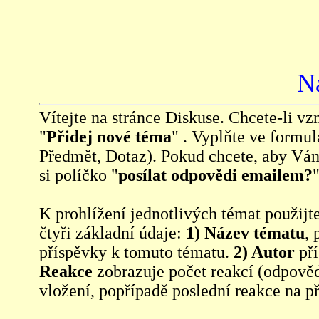
N
Vítejte na stránce Diskuse. Chcete-li vzn
"
Přidej nové téma
" . Vyplňte ve formul
Předmět, Dotaz). Pokud chcete, aby Vá
si políčko "
posílat odpovědi emailem?
"
K prohlížení jednotlivých témat použijt
čtyři základní údaje:
1) Název tématu
, 
příspěvky k tomuto tématu.
2) Autor
pří
Reakce
zobrazuje počet reakcí (odpověd
vložení, popřípadě poslední reakce na p