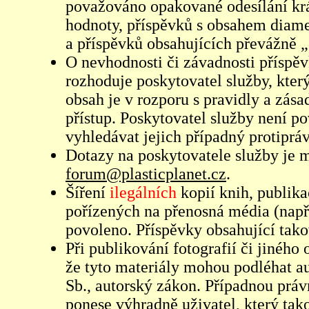
považováno opakované odesílání kr
hodnoty, příspěvků s obsahem diame
a příspěvků obsahujících převážně „
O nevhodnosti či závadnosti příspěv
rozhoduje poskytovatel služby, který
obsah je v rozporu s pravidly a zás
přístup. Poskytovatel služby není p
vyhledávat jejich případný protiprá
Dotazy na poskytovatele služby je
forum@plasticplanet.cz
.
Šíření
ilegálních
kopií knih, publik
pořízených na přenosná média (např
povoleno. Příspěvky obsahující tak
Při publikování fotografií či jiného
že tyto materiály mohou podléhat 
Sb., autorský zákon. Případnou práv
ponese výhradně uživatel, který tako