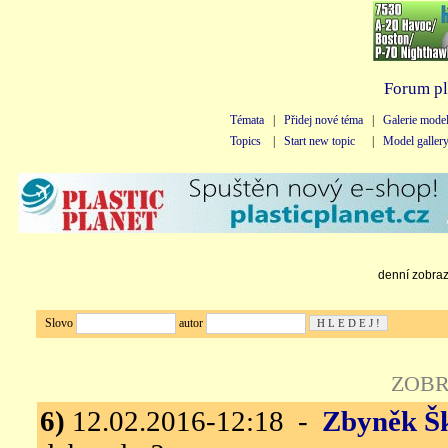
Forum pl
Témata
|
Přidej nové téma
|
Galerie mode
Topics
|
Start new topic
|
Model galler
denní zobraze
Slovo
autor
ZOBR
6)
12.02.2016-12:18 -
Zbyněk Š