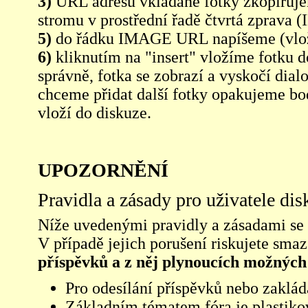
3)
URL adresu vkládané fotky zkopíruj
stromu v prostřední řadě čtvrtá zpra
5)
do řádku IMAGE URL napíšeme (vlo
6)
kliknutím na "insert" vložíme fotku d
správně, fotka se zobrazí a vyskočí dia
chceme přidat další fotky opakujeme bod
vloží do diskuze.
UPOZORNĚNÍ
Pravidla a zásady pro uživatele di
Níže uvedenými pravidly a zásadami se ří
V případě jejich porušení riskujete sma
příspěvků a z něj plynoucích možných
Pro odesílání příspěvků nebo zaklád
Základním tématem fóra je plastikov