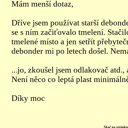
Mám menší dotaz,
Dříve jsem používat starší debon
se s ním začiťovalo tmelení. Stačilo
tmelené místo a jen setřít přebyteč
debonder mi po letech došel. Nemá
...jo, zkoušel jsem odlakovač atd., 
Není něco co leptá plast minimálně
Díky moc
Skoč na stránk