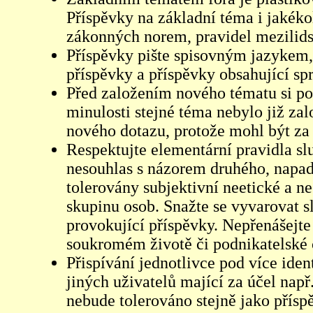
Příspěvky na základní téma i jakéko
zákonných norem, pravidel mezilidsk
Příspěvky pište spisovným jazykem,
příspěvky a příspěvky obsahující sp
Před založením nového tématu si pom
minulosti stejné téma nebylo již z
nového dotazu, protože mohl být za 
Respektujte elementární pravidla s
nesouhlas s názorem druhého, napad
tolerovány subjektivní neetické a n
skupinu osob. Snažte se vyvarovat s
provokující příspěvky. Nepřenášejte
soukromém životě či podnikatelské 
Přispívání jednotlivce pod více iden
jiných uživatelů mající za účel např
nebude tolerováno stejně jako přís