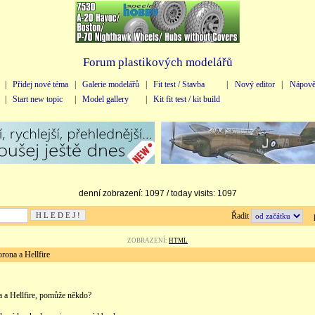
Forum plastikových modelářů
|
Přidej nové téma
|
Galerie modelářů
|
Fit test / Stavba
|
Nový editor
|
Nápově
|
Start new topic
|
Model gallery
|
Kit fit test / kit build
denní zobrazení: 1097 / today visits: 1097
Řadit
př
ZOBRAZENÍ:
HTML
ona a Hellfire
a a Hellfire, pomůže někdo?