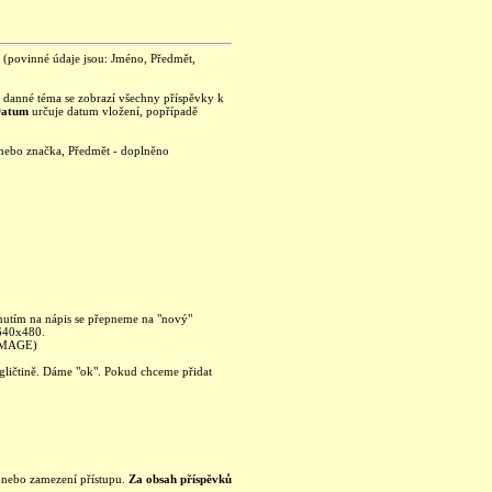
je (povinné údaje jsou: Jméno, Předmět,
na danné téma se zobrazí všechny příspěvky k
Datum
určuje datum vložení, popřípadě
 nebo značka, Předmět - doplněno
knutím na nápis se přepneme na "nový"
 640x480.
 IMAGE)
ngličtině. Dáme "ok". Pokud chceme přidat
ku nebo zamezení přístupu.
Za obsah příspěvků