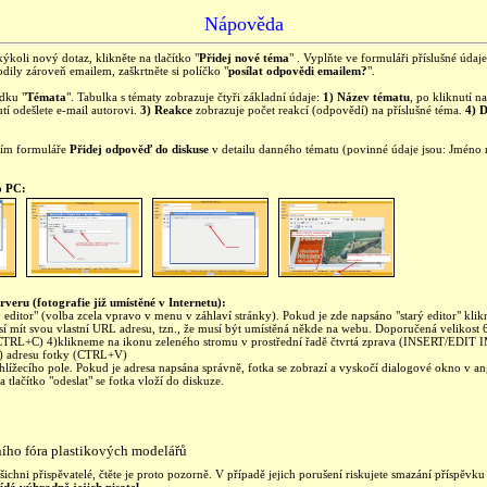
Nápověda
kýkoli nový dotaz, klikněte na tlačítko "
Přidej nové téma
" . Vyplňte ve formuláři příslušné úda
ily zároveň emailem, zaškrtněte si políčko "
posílat odpovědi emailem?
".
ídku "
Témata
". Tabulka s tématy zobrazuje čtyři základní údaje:
1) Název tématu
, po kliknutí 
tí odešlete e-mail autorovi.
3) Reakce
zobrazuje počet reakcí (odpovědí) na příslušné téma.
4) 
ním formuláře
Přidej odpověď do diskuse
v detailu danného tématu (povinné údaje jsou: Jméno
o PC:
rveru (fotografie již umístěné v Internetu):
editor" (volba zcela vpravo v menu v záhlaví stránky). Pokud je zde napsáno "starý editor" kli
sí mít svou vlastní URL adresu, tzn., že musí být umístěná někde na webu. Doporučená velikost
TRL+C) 4)klikneme na ikonu zeleného stromu v prostřední řadě čtvrtá zprava (INSERT/EDIT
 adresu fotky (CTRL+V)
hlížecího pole. Pokud je adresa napsána správně, fotka se zobrazí a vyskočí dialogové okno v a
tlačítko "odeslat" se fotka vloží do diskuze.
ního fóra plastikových modelářů
ichni přispěvatelé, čtěte je proto pozorně. V případě jejich porušení riskujete smazání příspěv