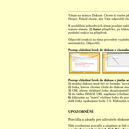
Vítejte na stránce Diskuse. Chcete-li vznést ja
Dotaz). Pokud chcete, aby Vám odpovědi chod
K prohlížení jednotlivých témat použijte nab
tomuto tématu.
2) Autor
příspěvku, po kliknu
poslední reakce na příspěvek.
Odpověd (reakci) na téma provedete vyplně
automaticky, Odpověd)
Postup vkládání fotek do diskuse z vlastníh
Postup vkládání fotek do diskuse z jiného se
1)
stránka diskuze musí být ve formátu "nový 
2)
fotka, kterou chceme vložit do diskuse mu
3)
URL adresu vkládané fotky zkopírujeme(C
5)
do řádku IMAGE URL napíšeme (vložíme)
6)
kliknutím na "insert" vložíme fotku do pro
další fotky opakujeme body 2-6. Kliknutím na 
UPOZORNĚNÍ
Pravidla a zásady pro uživatele diskus
Níže uvedenými pravidly a zásadami se řídí vš