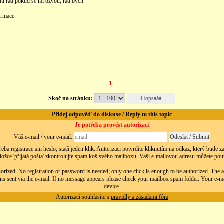
du rád pokud se mi ozvou, rád bych
ormace.
1
Skoč na stránku:
Přidej odpověď do diskuse / Reply to this topic
Je potřeba provést autorizaci
Váš e-mail / your e-mail:
eba registrace ani heslo, stačí jeden klik. Autorizaci potvrdíte kliknutím na odkaz, který bude 
ložce 'přijatá pošta' zkontrolujte spam koš svého mailboxu. Vaši e-mailovou adresu můžete použít
orized. No registration or password is needed; only one click is enough to be authorized. The au
ns sent via the e-mail. If no message appears please check your mailbox spam folder. Your e-m
device.
Autorizací souhlasíte s
pravidly a zásadami fóra