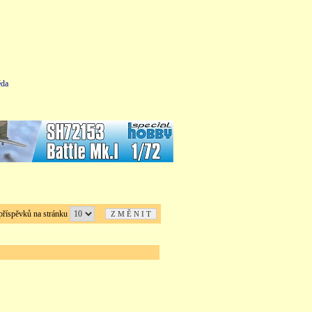
da
íspěvků na stránku