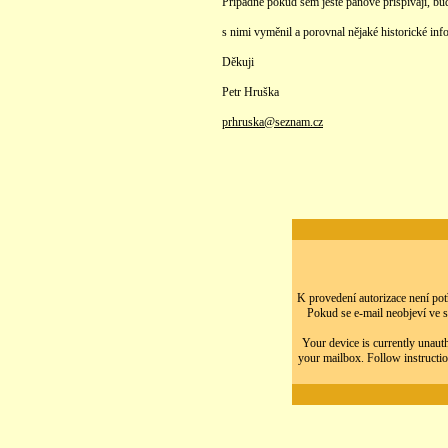
Případně pokud sem ještě pánové přispívají, bu
s nimi vyměnil a porovnal nějaké historické inf
Děkuji
Petr Hruška
prhruska@seznam.cz
K provedení autorizace není potř
Pokud se e-mail neobjeví ve s
Your device is currently unauth
your mailbox. Follow instructio