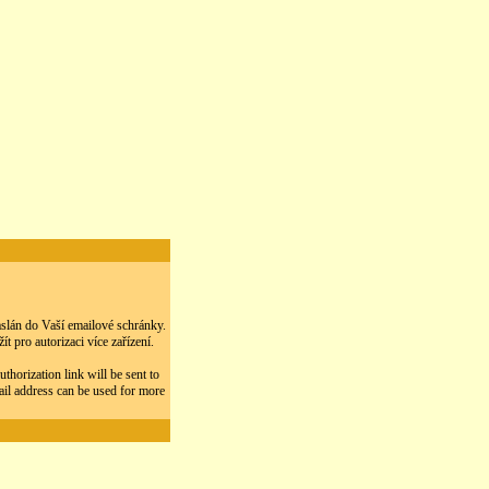
zaslán do Vaší emailové schránky.
 pro autorizaci více zařízení.
thorization link will be sent to
ail address can be used for more