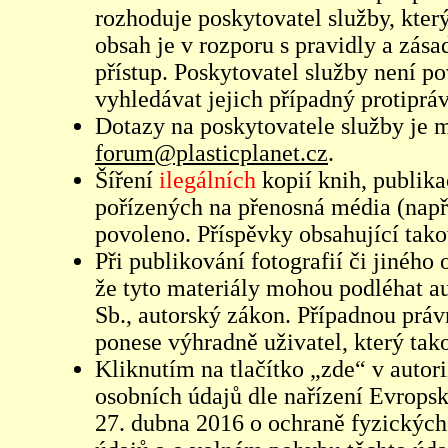
rozhoduje poskytovatel služby, který
obsah je v rozporu s pravidly a zás
přístup. Poskytovatel služby není p
vyhledávat jejich případný protiprá
Dotazy na poskytovatele služby je
forum@plasticplanet.cz
.
Šíření
ilegálních
kopií knih, publik
pořízených na přenosná média (např
povoleno. Příspěvky obsahující tak
Při publikování fotografií či jiného
že tyto materiály mohou podléhat 
Sb., autorský zákon. Případnou práv
ponese výhradně uživatel, který tako
Kliknutím na tlačítko „zde“ v autor
osobních údajů dle nařízení Evrops
27. dubna 2016 o ochraně fyzických