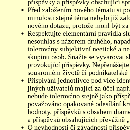
příspěvky a příspěvky obsahující sp
Před založením nového tématu si pom
minulosti stejné téma nebylo již z
nového dotazu, protože mohl být za 
Respektujte elementární pravidla s
nesouhlas s názorem druhého, napad
tolerovány subjektivní neetické a n
skupinu osob. Snažte se vyvarovat s
provokující příspěvky. Nepřenášejte
soukromém životě či podnikatelské 
Přispívání jednotlivce pod více iden
jiných uživatelů mající za účel např
nebude tolerováno stejně jako přís
považováno opakované odesílání kr
hodnoty, příspěvků s obsahem diame
a příspěvků obsahujících převážně „
O nevhodnosti či závadnosti příspěv