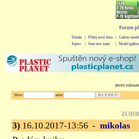
Forum pl
Témata
|
Přidej nové téma
|
Galerie mode
Topics
|
Start new topic
|
Model galler
denní zobrazen
Slovo
autor
ZOBR
3)
16.10.2017-13:56 -
mikolas
Pr