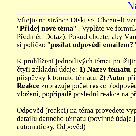
N
Vítejte na stránce Diskuse. Chcete-li vzn
"
Přidej nové téma
" . Vyplňte ve formul
Předmět, Dotaz). Pokud chcete, aby Vá
si políčko "
posílat odpovědi emailem?
"
K prohlížení jednotlivých témat použijt
čtyři základní údaje:
1) Název tématu
, 
příspěvky k tomuto tématu.
2) Autor
pří
Reakce
zobrazuje počet reakcí (odpověd
vložení, popřípadě poslední reakce na p
Odpověd (reakci) na téma provedete vy
detailu danného tématu (povinné údaje 
automaticky, Odpověd)