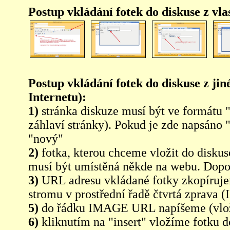
Postup vkládání fotek do diskuse z vl
Postup vkládání fotek do diskuse z jin
Internetu):
1)
stránka diskuze musí být ve formátu 
záhlaví stránky). Pokud je zde napsáno 
"nový"
2)
fotka, kterou chceme vložit do diskus
musí být umístěná někde na webu. Dopo
3)
URL adresu vkládané fotky zkopíruj
stromu v prostřední řadě čtvrtá zpra
5)
do řádku IMAGE URL napíšeme (vlo
6)
kliknutím na "insert" vložíme fotku d