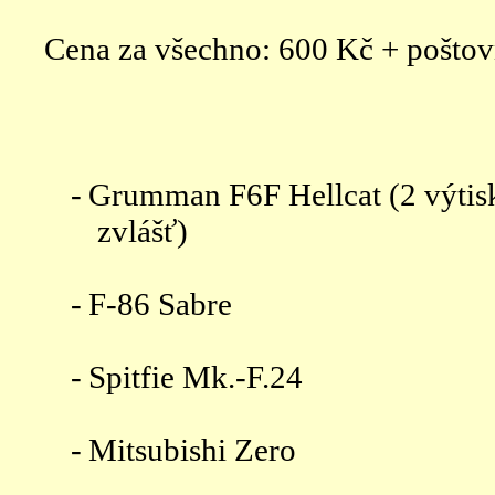
Cena za všechno: 600 Kč + pošto
-
Grumman F6F Hellcat (2 výtis
zvlášť)
-
F-86 Sabre
-
Spitfie Mk.-F.24
-
Mitsubishi Zero