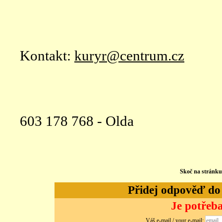
Kontakt:
kuryr@centrum.cz
603 178 768 - Olda
Skoč na stránk
Přidej odpověď do d
Je potřeba
Váš e-mail / your e-mail: