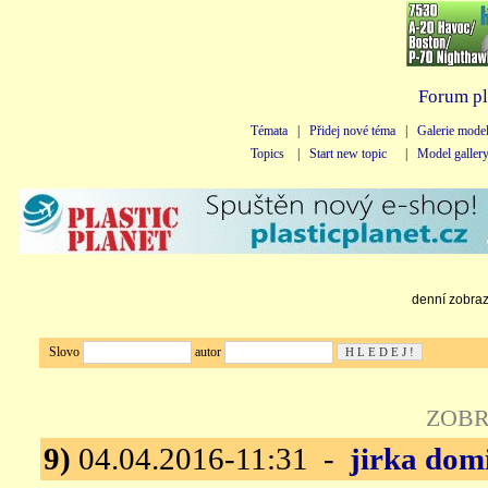
Forum pl
Témata
|
Přidej nové téma
|
Galerie mode
Topics
|
Start new topic
|
Model galler
denní zobraze
Slovo
autor
ZOBR
9)
04.04.2016-11:31 -
jirka dom