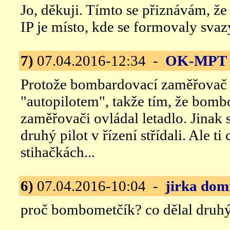
Jo, děkuji. Tímto se přiznávám, že
IP je místo, kde se formovaly svaz
7)
07.04.2016-12:34 -
OK-MPT
Protože bombardovací zaměřovač 
"autopilotem", takže tím, že bombo
zaměřovači ovládal letadlo. Jinak
druhý pilot v řízení střídali. Ale 
stihačkách...
6)
07.04.2016-10:04 -
jirka dom
proč bombometčík? co dělal druhý