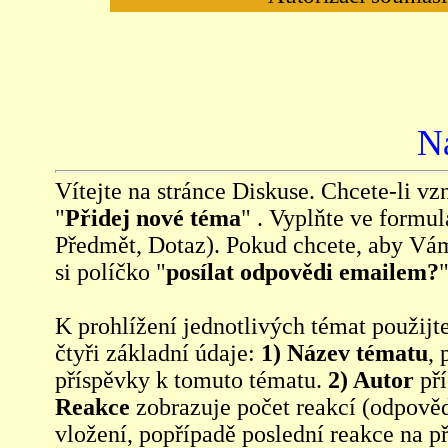
N
Vítejte na stránce Diskuse. Chcete-li vzn
"
Přidej nové téma
" . Vyplňte ve formul
Předmět, Dotaz). Pokud chcete, aby Vá
si políčko "
posílat odpovědi emailem?
"
K prohlížení jednotlivých témat použijt
čtyři základní údaje:
1) Název tématu
, 
příspěvky k tomuto tématu.
2) Autor
pří
Reakce
zobrazuje počet reakcí (odpověd
vložení, popřípadě poslední reakce na p