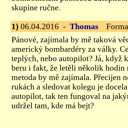
skupine ručne.
1)
06.04.2016 -
Thomas
Formace
Pánové, zajímala by mě taková věc
americký bombardéry za války. Ce
teplých, nebo autopilot? Já, když 
beru i fakt, že letěli několik hodin 
metoda by mě zajímala. Přecijen n
rukách a sledovat kolegu je docel
autopilot, tak ten fungoval na jak
udržel tam, kde má bejt?