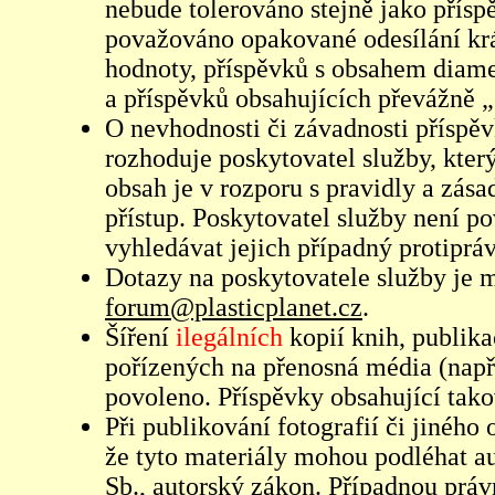
nebude tolerováno stejně jako přís
považováno opakované odesílání kr
hodnoty, příspěvků s obsahem diame
a příspěvků obsahujících převážně „
O nevhodnosti či závadnosti příspěv
rozhoduje poskytovatel služby, který
obsah je v rozporu s pravidly a zás
přístup. Poskytovatel služby není p
vyhledávat jejich případný protiprá
Dotazy na poskytovatele služby je
forum@plasticplanet.cz
.
Šíření
ilegálních
kopií knih, publik
pořízených na přenosná média (např
povoleno. Příspěvky obsahující tak
Při publikování fotografií či jiného
že tyto materiály mohou podléhat 
Sb., autorský zákon. Případnou práv