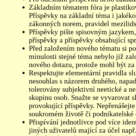
Základním tématem fóra je plastikov
Příspěvky na základní téma i jakéko
zákonných norem, pravidel mezilidsk
Příspěvky pište spisovným jazykem,
příspěvky a příspěvky obsahující sp
Před založením nového tématu si pom
minulosti stejné téma nebylo již z
nového dotazu, protože mohl být za 
Respektujte elementární pravidla s
nesouhlas s názorem druhého, napad
tolerovány subjektivní neetické a n
skupinu osob. Snažte se vyvarovat s
provokující příspěvky. Nepřenášejte
soukromém životě či podnikatelské 
Přispívání jednotlivce pod více iden
jiných uživatelů mající za účel např