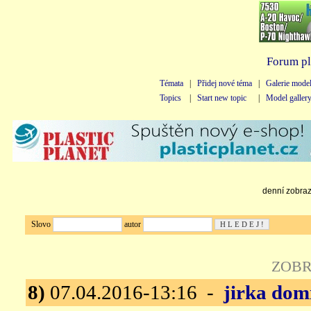
Forum pl
Témata
|
Přidej nové téma
|
Galerie mode
Topics
|
Start new topic
|
Model galler
denní zobraze
Slovo
autor
ZOBR
8)
07.04.2016-13:16 -
jirka dom