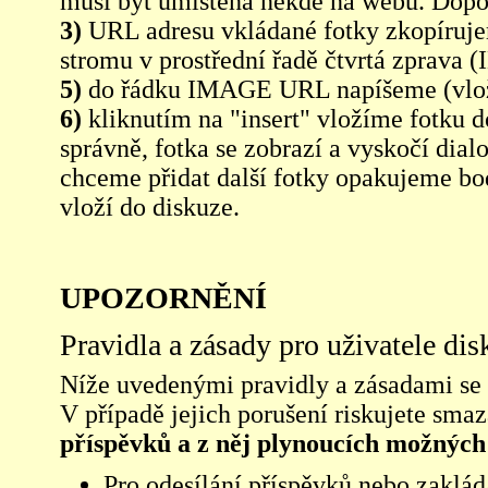
musí být umístěná někde na webu. Dopo
3)
URL adresu vkládané fotky zkopíruj
stromu v prostřední řadě čtvrtá zpra
5)
do řádku IMAGE URL napíšeme (vlo
6)
kliknutím na "insert" vložíme fotku d
správně, fotka se zobrazí a vyskočí dia
chceme přidat další fotky opakujeme bod
vloží do diskuze.
UPOZORNĚNÍ
Pravidla a zásady pro uživatele di
Níže uvedenými pravidly a zásadami se ří
V případě jejich porušení riskujete sma
příspěvků a z něj plynoucích možných
Pro odesílání příspěvků nebo zaklád