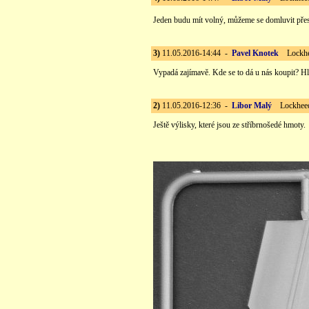
Jeden budu mít volný, můžeme se domluvit pře
3)
11.05.2016-14:44 -
Pavel Knotek
Lockhee
Vypadá zajímavě. Kde se to dá u nás koupit? Hl
2)
11.05.2016-12:36 -
Libor Malý
Lockheed 
Ještě výlisky, které jsou ze stříbrnošedé hmoty.