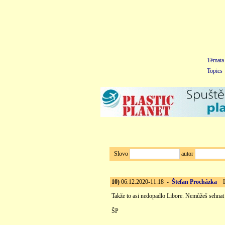
Témata
Topics
Slovo
autor
10)
06.12.2020-11:18 -
Štefan Procházka
Lo
Takže to asi nedopadlo Libore. Nemůžeš sehnat
ŠP