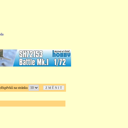
da
íspěvků na stránku