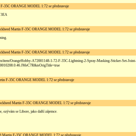
 F-35C ORANGE MODEL 1:72 se představuje
EY3EA
heed Martin F-35C ORANGE MODEL 1:72 se představuje
ning.
heed Martin F-35C ORANGE MODEL 1:72 se představuje
s.com/item/OrangeHobby-A72001148-1-72-F-35C-Lightning-2-Spray-Masking-Sticker-Set-Joint-
0010208.0.46.JMeC7R&isOrigTitle=true
tin F-35C ORANGE MODEL 1:72 se představuje
kheed Martin F-35C ORANGE MODEL 1:72 se představuje
e, ozývám se Libore, jako další zájemce.
Martin F-35C ORANGE MODEL 1:72 se představuje