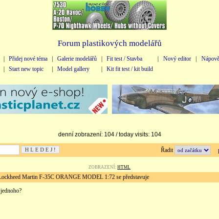
Forum plastikových modelářů
|
Přidej nové téma
|
Galerie modelářů
|
Fit test / Stavba
|
Nový editor
|
Nápově
|
Start new topic
|
Model gallery
|
Kit fit test / kit build
denní zobrazení: 104 / today visits: 104
Řadit
př
ZOBRAZENÍ:
HTML
ckheed Martin F-35C ORANGE MODEL 1:72 se představuje
 jednoho?