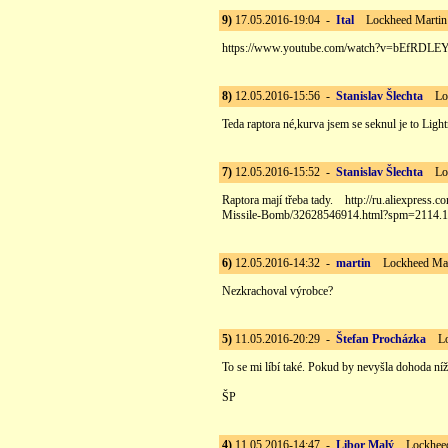
9)
17.05.2016-19:04 -
Ital
Lockheed Martin
https://www.youtube.com/watch?v=bEfRDL
8)
12.05.2016-15:56 -
Stanislav Šlechta
Lock
Teda raptora né,kurva jsem se seknul je to Light
7)
12.05.2016-15:52 -
Stanislav Šlechta
Lock
Raptora mají třeba tady. http://ru.aliexpres
Missile-Bomb/32628546914.html?spm=2114.1
6)
12.05.2016-14:32 -
martin
Lockheed Mar
Nezkrachoval výrobce?
5)
11.05.2016-20:29 -
Štefan Procházka
Loc
To se mi líbí také. Pokud by nevyšla dohoda níž
ŠP
4)
11.05.2016-14:47 -
Libor Malý
Lockheed 