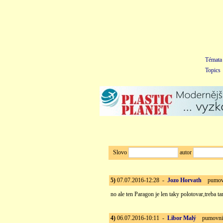
Témata
Topics
Slovo
autor
5)
07.07.2016-12:28 -
Jozo Horvath
pumovni
no ale ten Paragon je len taky polotovar,treba t
4)
06.07.2016-10:11 -
Libor Malý
pumovnic