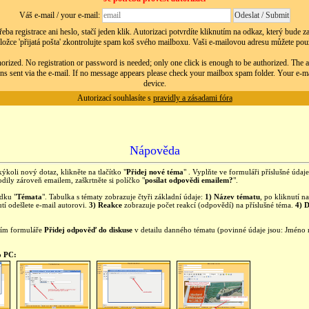
Váš e-mail / your e-mail:
eba registrace ani heslo, stačí jeden klik. Autorizaci potvrdíte kliknutím na odkaz, který bude 
ložce 'přijatá pošta' zkontrolujte spam koš svého mailboxu. Vaši e-mailovou adresu můžete použít
orized. No registration or password is needed; only one click is enough to be authorized. The au
ns sent via the e-mail. If no message appears please check your mailbox spam folder. Your e-m
device.
Autorizací souhlasíte s
pravidly a zásadami fóra
Nápověda
kýkoli nový dotaz, klikněte na tlačítko "
Přidej nové téma
" . Vyplňte ve formuláři příslušné úda
ily zároveň emailem, zaškrtněte si políčko "
posílat odpovědi emailem?
".
ídku "
Témata
". Tabulka s tématy zobrazuje čtyři základní údaje:
1) Název tématu
, po kliknutí 
tí odešlete e-mail autorovi.
3) Reakce
zobrazuje počet reakcí (odpovědí) na příslušné téma.
4) 
ním formuláře
Přidej odpověď do diskuse
v detailu danného tématu (povinné údaje jsou: Jméno
o PC: