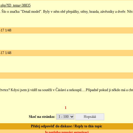
a.php?ID_tema=38835
l. Šlo o značku "Detail model". Byly v něm obě přepážky, stěny, hrazda, závěsníky a dveře. Něc
17 1/48
17 1/48
rtce? Kdysi jsem ji viděl na soutěži v Čáslavi a nekoupil.....Případně pokud ji někdo má a chtě
1
Skoč na stránku:
Přidej odpověď do diskuse / Reply to this topic
Je potřeba provést autorizaci