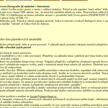
rveru (fotografie již umístěné v Internetu):
editor" (volba zcela vpravo v menu v záhlaví stránky). Pokud je zde napsáno "starý editor" kli
sí mít svou vlastní URL adresu, tzn., že musí být umístěná někde na webu. Doporučená velikost
TRL+C) 4)klikneme na ikonu zeleného stromu v prostřední řadě čtvrtá zprava (INSERT/EDIT
 adresu fotky (CTRL+V)
hlížecího pole. Pokud je adresa napsána správně, fotka se zobrazí a vyskočí dialogové okno v a
tlačítko "odeslat" se fotka vloží do diskuze.
ního fóra plastikových modelářů
ichni přispěvatelé, čtěte je proto pozorně. V případě jejich porušení riskujete smazání příspěv
dá výhradně jejich pisatel
.
ní témat je nutná autorizace.
 modelářství a věci s ním související. Příspěvky na základní téma i jakékoli jiné téma budou t
 pravidel a zásad.
který lze prokládat slangovými výrazy. Vulgární příspěvky a příspěvky obsahující sprostá slov
ocí vyhledávače nejprve ověřte, jestli v minulosti stejné téma nebylo již založeno. Obdobně p
fóra již zodpovězen.
ušného chování. Můžete vzájemně vyjádřit nesouhlas s názorem druhého, napadání však tolerová
oky směřující na konkrétní osobu nebo skupinu osob. Snažte se vyvarovat slovních narážek. Nepr
é spory mající základ ve vašem soukromém životě či podnikatelské činnosti.
itami (nicky) nebo přebírání jmen či identit jiných uživatelů mající za účel např. matení ostatníc
ající povahu spamu. Za spam je považováno opakované odesílání krátkých či nesmyslných příspě
atních příspěvků v tématu a příspěvků obsahujících převážně „smajlíky“.
ů v návaznosti na tato pravidla a zásady rozhoduje poskytovatel služby, který si vyhrazuje právo 
ajním případě zamezit uživateli přístup. Poskytovatel služby není povinen dohlížet na obsah přís
možno podávat e-mailem na
forum@plasticplanet.cz
.
cí, časopisů, zvukových a obrazových záznamů pořízených na přenosná média (např. videokazet
ové nabídky budou odstraněny.
o obrazového materiálu mějte neustále na paměti, že tyto materiály mohou podléhat autorským pr
povědnost při porušení autorských práv ponese výhradně uživatel, který takový materiál zveřejn