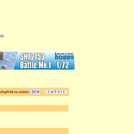
da
íspěvků na stránku