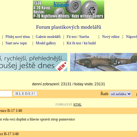
Forum plastikových modelářů
|
Přidej nové téma
|
Galerie modelářů
|
Fit test / Stavba
|
Nový editor
|
Nápově
|
Start new topic
|
Model gallery
|
Kit fit test / kit build
denní zobrazení: 23131 / today visits: 23131
Řadit
př
ZOBRAZENÍ:
HTML
ce B-17 1/48
am vela veci doplnit a hlavne spravit strop pumovnice
e B-17 1/48