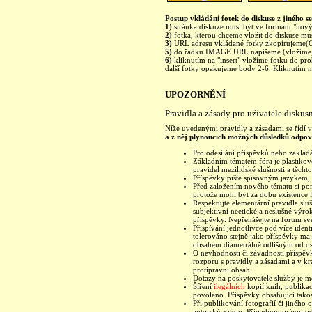
Postup vkládání fotek do diskuse z jiného se
1)
stránka diskuze musí být ve formátu "nový 
2)
fotka, kterou chceme vložit do diskuse mu
3)
URL adresu vkládané fotky zkopírujeme(C
5)
do řádku IMAGE URL napíšeme (vložíme)
6)
kliknutím na "insert" vložíme fotku do pro
další fotky opakujeme body 2-6. Kliknutím na 
UPOZORNĚNÍ
Pravidla a zásady pro uživatele diskus
Níže uvedenými pravidly a zásadami se řídí vš
a z něj plynoucích možných důsledků odpoví
Pro odesílání příspěvků nebo zakládá
Základním tématem fóra je plastikové
pravidel mezilidské slušnosti a těchto
Příspěvky pište spisovným jazykem, 
Před založením nového tématu si pom
protože mohl být za dobu existence 
Respektujte elementární pravidla sl
subjektivní neetické a neslušné výr
příspěvky. Nepřenášejte na fórum sv
Přispívání jednotlivce pod více ident
tolerováno stejně jako příspěvky m
obsahem diametrálně odlišným od ost
O nevhodnosti či závadnosti příspěvk
rozporu s pravidly a zásadami a v kr
protiprávní obsah.
Dotazy na poskytovatele služby je 
Šíření
ilegálních
kopií knih, publika
povoleno. Příspěvky obsahující tak
Při publikování fotografií či jinéh
autorský zákon. Případnou právní od