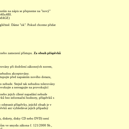
knutím na nápis se přepneme na "nový"
 640x480.
 IMAGE)
ngličtině. Dáme "ok". Pokud chceme přidat
ku nebo zamezení přístupu.
Za obsah příspěvků
olerovány při dodržení zákonných norem,
a nebudou akceptovány.
ostupujte před napsáním nového dotazu,
no nebude. Stejně tak nebudou tolerovány
ovokujte a nereagujte na provokující
h nebo jejich cílené napadání nebude
vků bez informační hodnoty, příspěvků s
odstranit příspěvky, jejichž obsah je v
pěvků ani vyhledávat jejich případný
y, diskety, disky CD nebo DVD) není
ávům ve smyslu zákona č. 121/2000 Sb.,
il.