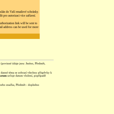
zaslán do Vaší emailové schránky.
 pro autorizaci více zařízení.
thorization link will be sent to
ail address can be used for more
je (povinné údaje jsou: Jméno, Předmět,
na danné téma se zobrazí všechny příspěvky k
Datum
určuje datum vložení, popřípadě
 nebo značka, Předmět - doplněno