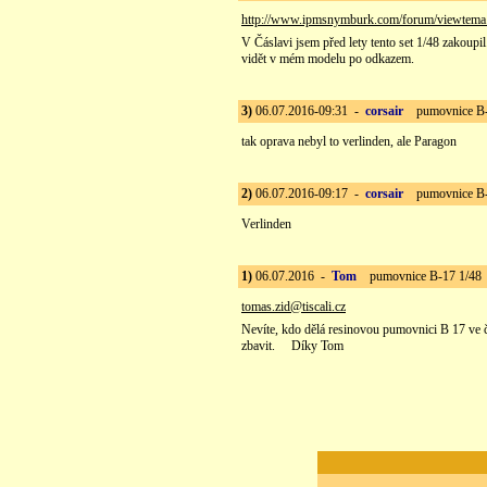
http://www.ipmsnymburk.com/forum/viewtem
V Čáslavi jsem před lety tento set 1/48 zakoupi
vidět v mém modelu po odkazem.
3)
06.07.2016-09:31 -
corsair
pumovnice B-
tak oprava nebyl to verlinden, ale Paragon
2)
06.07.2016-09:17 -
corsair
pumovnice B-
Verlinden
1)
06.07.2016 -
Tom
pumovnice B-17 1/48
tomas.zid@tiscali.cz
Nevíte, kdo dělá resinovou pumovnici B 17 ve čtv
zbavit. Díky Tom