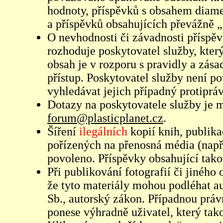
hodnoty, příspěvků s obsahem diame
a příspěvků obsahujících převážně „
O nevhodnosti či závadnosti příspěv
rozhoduje poskytovatel služby, který
obsah je v rozporu s pravidly a zás
přístup. Poskytovatel služby není p
vyhledávat jejich případný protiprá
Dotazy na poskytovatele služby je
forum@plasticplanet.cz
.
Šíření
ilegálních
kopií knih, publik
pořízených na přenosná média (např
povoleno. Příspěvky obsahující tak
Při publikování fotografií či jiného
že tyto materiály mohou podléhat 
Sb., autorský zákon. Případnou práv
ponese výhradně uživatel, který tako