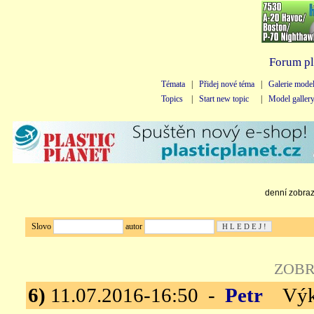
Forum pl
Témata
|
Přidej nové téma
|
Galerie mode
Topics
|
Start new topic
|
Model galler
denní zobraze
Slovo
autor
ZOBR
6)
11.07.2016-16:50 -
Petr
Výkre