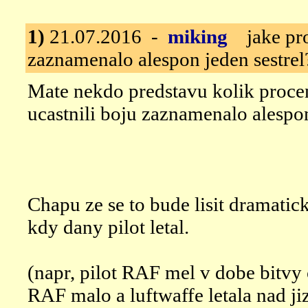
1)
21.07.2016 -
miking
jake pro
zaznamenalo alespon jeden sestrel
Mate nekdo predstavu kolik procent
ucastnili boju zaznamenalo alespon
Chapu ze se to bude lisit dramatic
kdy dany pilot letal.
(napr, pilot RAF mel v dobe bitvy 
RAF malo a luftwaffe letala nad ji