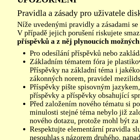
Pravidla a zásady pro uživatele di
Níže uvedenými pravidly a zásadami se ří
V případě jejich porušení riskujete sma
příspěvků a z něj plynoucích možných
Pro odesílání příspěvků nebo zaklád
Základním tématem fóra je plastikov
Příspěvky na základní téma i jakéko
zákonných norem, pravidel mezilidsk
Příspěvky pište spisovným jazykem,
příspěvky a příspěvky obsahující sp
Před založením nového tématu si pom
minulosti stejné téma nebylo již z
nového dotazu, protože mohl být za 
Respektujte elementární pravidla s
nesouhlas s názorem druhého, napad