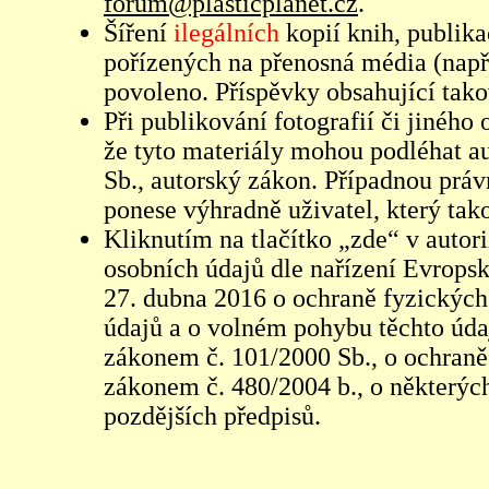
forum@plasticplanet.cz
.
Šíření
ilegálních
kopií knih, publik
pořízených na přenosná média (např
povoleno. Příspěvky obsahující tak
Při publikování fotografií či jiného
že tyto materiály mohou podléhat 
Sb., autorský zákon. Případnou práv
ponese výhradně uživatel, který tako
Kliknutím na tlačítko „zde“ v autor
osobních údajů dle nařízení Evrops
27. dubna 2016 o ochraně fyzických
údajů a o volném pohybu těchto údaj
zákonem č. 101/2000 Sb., o ochraně 
zákonem č. 480/2004 b., o některých
pozdějších předpisů.