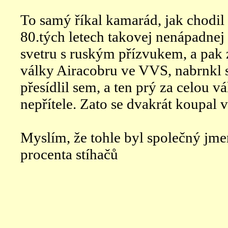
To samý říkal kamarád, jak chodil
80.tých letech takovej nenápadne
svetru s ruským přízvukem, a pak z
války Airacobru ve VVS, nabrnkl 
přesídlil sem, a ten prý za celou v
nepřítele. Zato se dvakrát koupal
Myslím, že tohle byl společný jm
procenta stíhačů