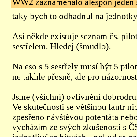
WW2 zaznamenalo alespon jeden s
taky bych to odhadnul na jednotky
Asi někde existuje seznam čs. pilot
sestřelem. Hledej (šmudlo).
Na eso s 5 sestřely musí být 5 pilot
ne takhle přesně, ale pro názornost
Jsme (všichni) ovlivněni dobrodr
Ve skutečnosti se většinou lautr ni
zpesřeno návštěvou potentáta neb
vycházím ze svých zkušeností s Č