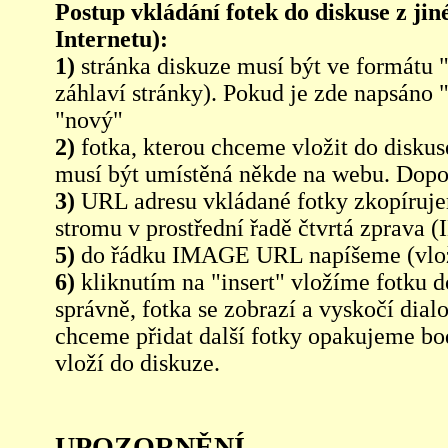
Postup vkládání fotek do diskuse z jin
Internetu):
1)
stránka diskuze musí být ve formátu 
záhlaví stránky). Pokud je zde napsáno 
"nový"
2)
fotka, kterou chceme vložit do diskus
musí být umístěná někde na webu. Dopo
3)
URL adresu vkládané fotky zkopíruj
stromu v prostřední řadě čtvrtá zpra
5)
do řádku IMAGE URL napíšeme (vlo
6)
kliknutím na "insert" vložíme fotku d
správně, fotka se zobrazí a vyskočí dia
chceme přidat další fotky opakujeme bod
vloží do diskuze.
UPOZORNĚNÍ