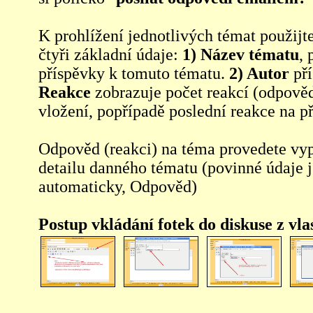
K prohlížení jednotlivých témat použijt
čtyři základní údaje:
1) Název tématu
, 
příspěvky k tomuto tématu.
2) Autor
pří
Reakce
zobrazuje počet reakcí (odpověd
vložení, popřípadě poslední reakce na p
Odpověd (reakci) na téma provedete vy
detailu danného tématu (povinné údaje 
automaticky, Odpověd)
Postup vkládání fotek do diskuse z vl