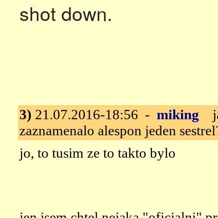
shot down.
3)
21.07.2016-18:56 -
miking
ja
zaznamenalo alespon jeden sestrel
jo, to tusim ze to takto bylo
jen jsem chtel nejaka "oficialni" pr