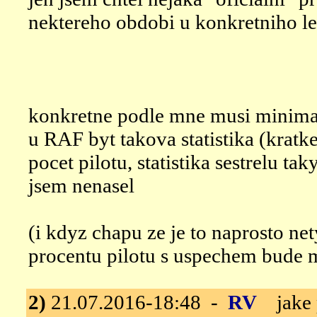
nektereho obdobi u konkretniho le
konkretne podle mne musi minimaln
u RAF byt takova statistika (krat
pocet pilotu, statistika sestrelu tak
jsem nenasel
(i kdyz chapu ze je to naprosto ne
procentu pilotu s uspechem bude
2)
21.07.2016-18:48 -
RV
jake p