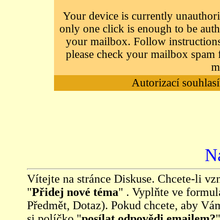
Your device is currently unauthori
only one click is enough to be auth
your mailbox. Follow instructions
please check your mailbox spam f
m
Autorizací souhlasí
N
Vítejte na stránce Diskuse. Chcete-li vzn
"
Přidej nové téma
" . Vyplňte ve formul
Předmět, Dotaz). Pokud chcete, aby Vá
si políčko "
posílat odpovědi emailem?
"