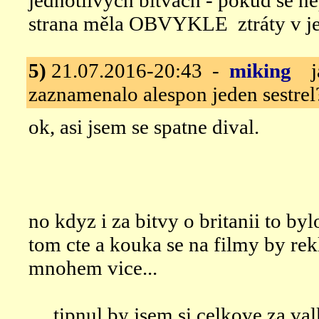
jednotlivých bitvách - pokud se nep
strana měla OBVYKLE ztráty v je
5)
21.07.2016-20:43 -
miking
ja
zaznamenalo alespon jeden sestrel
ok, asi jsem se spatne dival.
no kdyz i za bitvy o britanii to by
tom cte a kouka se na filmy by rek
mnohem vice...
.... tipnul by jsem si celkove za v