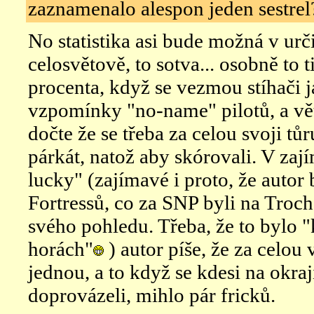
zaznamenalo alespon jeden sestrel
No statistika asi bude možná v urč
celosvětově, to sotva... osobně to t
procenta, když se vezmou stíhači j
vzpomínky "no-name" pilotů, a vě
dočte že se třeba za celou svoji tůr
párkát, natož aby skórovali. V za
lucky" (zajímavé i proto, že autor
Fortressů, co za SNP byli na Troch
svého pohledu. Třeba, že to bylo
horách"
) autor píše, že za celou 
jednou, a to když se kdesi na okraj
doprovázeli, mihlo pár fricků.