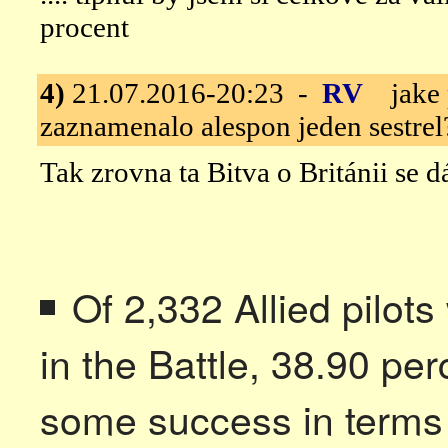
procent
4)
21.07.2016-20:23 -
RV
jake p
zaznamenalo alespon jeden sestrel
Tak zrovna ta Bitva o Británii se 
Of 2,332 Allied pilots
in the Battle, 38.90 pe
some success in terms 