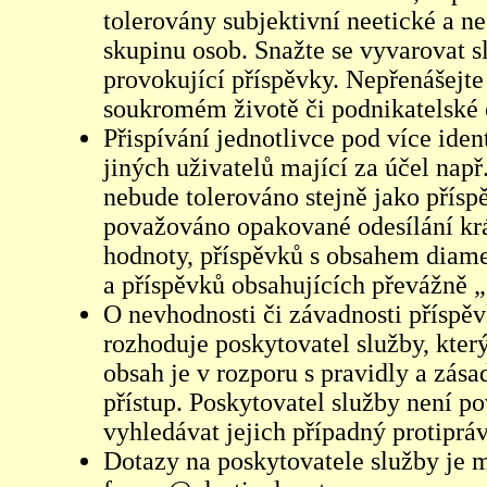
tolerovány subjektivní neetické a n
skupinu osob. Snažte se vyvarovat s
provokující příspěvky. Nepřenášejte
soukromém životě či podnikatelské 
Přispívání jednotlivce pod více iden
jiných uživatelů mající za účel např
nebude tolerováno stejně jako přís
považováno opakované odesílání kr
hodnoty, příspěvků s obsahem diame
a příspěvků obsahujících převážně „
O nevhodnosti či závadnosti příspěv
rozhoduje poskytovatel služby, který
obsah je v rozporu s pravidly a zás
přístup. Poskytovatel služby není p
vyhledávat jejich případný protiprá
Dotazy na poskytovatele služby je