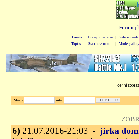
Forum pl
Témata
|
Přidej nové téma
|
Galerie mode
Topics
|
Start new topic
|
Model galler
denní zobraze
Slovo
autor
ZOBR
6)
21.07.2016-21:03 -
jirka dom