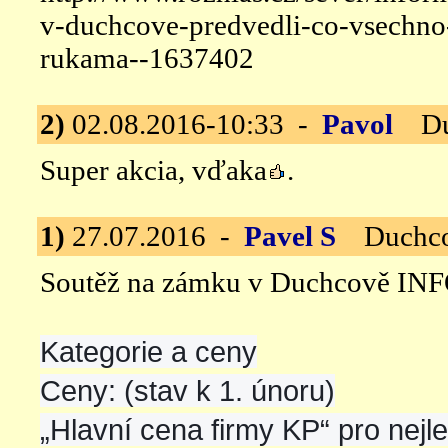
v-duchcove-predvedli-co-vsechno
rukama--1637402
2)
02.08.2016-10:33 -
Pavol
Duc
Super akcia, vďaka
.
1)
27.07.2016 -
Pavel S
Duchcov
Soutěž na zámku v Duchcově INF
Kategorie a ceny
Ceny: (stav k 1. únoru)
„Hlavní cena firmy KP“ pro nejl