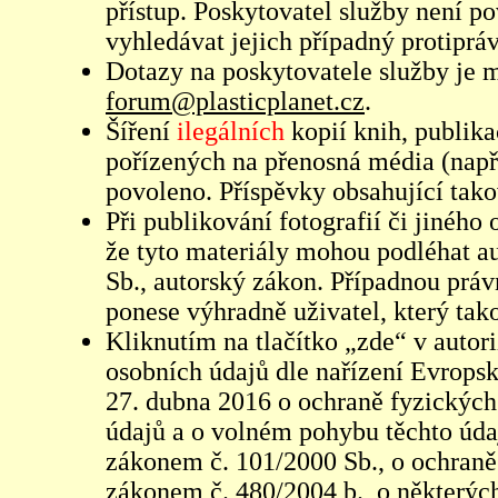
přístup. Poskytovatel služby není p
vyhledávat jejich případný protiprá
Dotazy na poskytovatele služby je
forum@plasticplanet.cz
.
Šíření
ilegálních
kopií knih, publik
pořízených na přenosná média (např
povoleno. Příspěvky obsahující tak
Při publikování fotografií či jiného
že tyto materiály mohou podléhat 
Sb., autorský zákon. Případnou práv
ponese výhradně uživatel, který tako
Kliknutím na tlačítko „zde“ v autor
osobních údajů dle nařízení Evrops
27. dubna 2016 o ochraně fyzických
údajů a o volném pohybu těchto údaj
zákonem č. 101/2000 Sb., o ochraně 
zákonem č. 480/2004 b., o některých