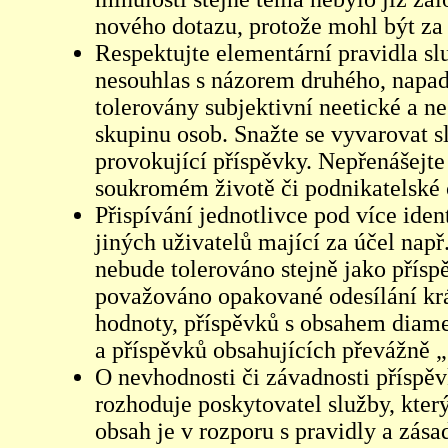
nového dotazu, protože mohl být za 
Respektujte elementární pravidla s
nesouhlas s názorem druhého, napad
tolerovány subjektivní neetické a n
skupinu osob. Snažte se vyvarovat s
provokující příspěvky. Nepřenášejte
soukromém životě či podnikatelské 
Přispívání jednotlivce pod více iden
jiných uživatelů mající za účel např
nebude tolerováno stejně jako přís
považováno opakované odesílání kr
hodnoty, příspěvků s obsahem diame
a příspěvků obsahujících převážně „
O nevhodnosti či závadnosti příspěv
rozhoduje poskytovatel služby, který
obsah je v rozporu s pravidly a zás