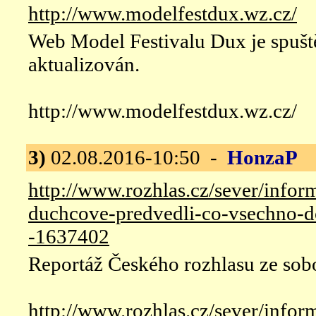
http://www.modelfestdux.wz.cz/
Web Model Festivalu Dux je spušt
aktualizován.
http://www.modelfestdux.wz.cz/
3)
02.08.2016-10:50 -
HonzaP
D
http://www.rozhlas.cz/sever/info
duchcove-predvedli-co-vsechno-d
-1637402
Reportáž Českého rozhlasu ze sob
http://www.rozhlas.cz/sever/info