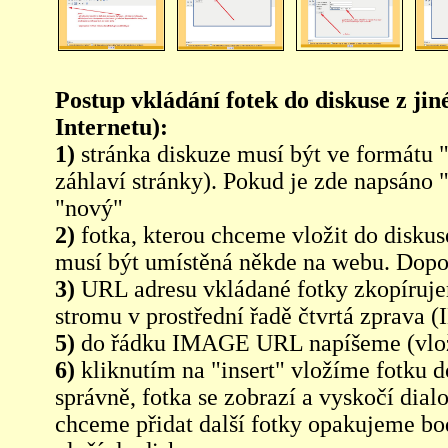
Postup vkládání fotek do diskuse z jin
Internetu):
1)
stránka diskuze musí být ve formátu 
záhlaví stránky). Pokud je zde napsáno 
"nový"
2)
fotka, kterou chceme vložit do diskus
musí být umístěná někde na webu. Dopo
3)
URL adresu vkládané fotky zkopíruj
stromu v prostřední řadě čtvrtá zpra
5)
do řádku IMAGE URL napíšeme (vlo
6)
kliknutím na "insert" vložíme fotku d
správně, fotka se zobrazí a vyskočí dia
chceme přidat další fotky opakujeme bod