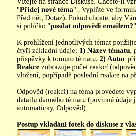
Vítejte na stránce Diskuse. Chcete-li vzn
"
Přidej nové téma
" . Vyplňte ve formul
Předmět, Dotaz). Pokud chcete, aby Vá
si políčko "
posílat odpovědi emailem?
"
K prohlížení jednotlivých témat použijt
čtyři základní údaje:
1) Název tématu
, 
příspěvky k tomuto tématu.
2) Autor
pří
Reakce
zobrazuje počet reakcí (odpověd
vložení, popřípadě poslední reakce na p
Odpověd (reakci) na téma provedete vy
detailu danného tématu (povinné údaje 
automaticky, Odpověd)
Postup vkládání fotek do diskuse z vl