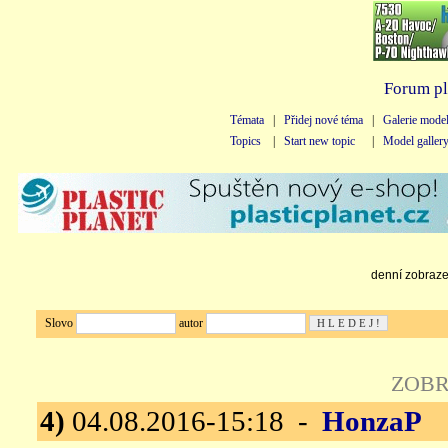
Forum pl
Témata
|
Přidej nové téma
|
Galerie mode
Topics
|
Start new topic
|
Model galler
denní zobrazen
Slovo
autor
ZOBR
4)
04.08.2016-15:18 -
HonzaP
D