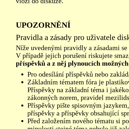
vloží do diskuze.
UPOZORNĚNÍ
Pravidla a zásady pro uživatele di
Níže uvedenými pravidly a zásadami se ří
V případě jejich porušení riskujete sma
příspěvků a z něj plynoucích možných
Pro odesílání příspěvků nebo zaklád
Základním tématem fóra je plastikov
Příspěvky na základní téma i jakéko
zákonných norem, pravidel mezilidsk
Příspěvky pište spisovným jazykem,
příspěvky a příspěvky obsahující sp
Před založením nového tématu si pom
minulosti stejné téma nebylo již z