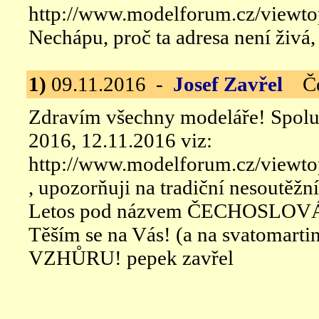
http://www.modelforum.cz/viewt
Nechápu, proč ta adresa není živá,
1)
09.11.2016 -
Josef Zavřel
Čes
Zdravím všechny modeláře! Spol
2016, 12.11.2016 viz:
http://www.modelforum.cz/viewt
, upozorňuji na tradiční nesoutěžn
Letos pod názvem ČECHOSLOV
Těším se na Vás! (a na svatomar
VZHŮRU! pepek zavřel