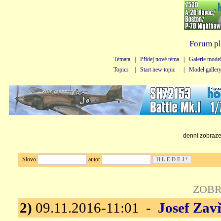
Forum pl
Témata
|
Přidej nové téma
|
Galerie mode
Topics
|
Start new topic
|
Model galler
denní zobrazen
Slovo
autor
ZOBR
2)
09.11.2016-11:01 -
Josef Zav