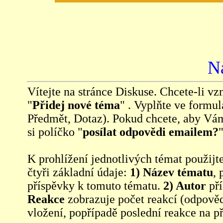
N
Vítejte na stránce Diskuse. Chcete-li vzn
"
Přidej nové téma
" . Vyplňte ve formul
Předmět, Dotaz). Pokud chcete, aby Vá
si políčko "
posílat odpovědi emailem?
"
K prohlížení jednotlivých témat použijt
čtyři základní údaje:
1) Název tématu
, 
příspěvky k tomuto tématu.
2) Autor
pří
Reakce
zobrazuje počet reakcí (odpověd
vložení, popřípadě poslední reakce na p