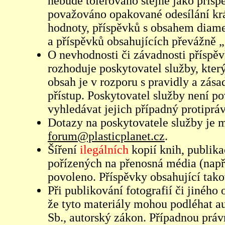
nebude tolerováno stejně jako přís
považováno opakované odesílání kr
hodnoty, příspěvků s obsahem diame
a příspěvků obsahujících převážně „
O nevhodnosti či závadnosti příspěv
rozhoduje poskytovatel služby, který
obsah je v rozporu s pravidly a zás
přístup. Poskytovatel služby není p
vyhledávat jejich případný protiprá
Dotazy na poskytovatele služby je
forum@plasticplanet.cz
.
Šíření
ilegálních
kopií knih, publik
pořízených na přenosná média (např
povoleno. Příspěvky obsahující tak
Při publikování fotografií či jiného
že tyto materiály mohou podléhat 
Sb., autorský zákon. Případnou práv