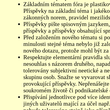
Základním tématem fóra je plastikov
Příspěvky na základní téma i jakéko
zákonných norem, pravidel mezilidsk
Příspěvky pište spisovným jazykem,
příspěvky a příspěvky obsahující sp
Před založením nového tématu si pom
minulosti stejné téma nebylo již z
nového dotazu, protože mohl být za 
Respektujte elementární pravidla s
nesouhlas s názorem druhého, napad
tolerovány subjektivní neetické a n
skupinu osob. Snažte se vyvarovat s
provokující příspěvky. Nepřenášejte
soukromém životě či podnikatelské 
Přispívání jednotlivce pod více iden
jiných uživatelů mající za účel např