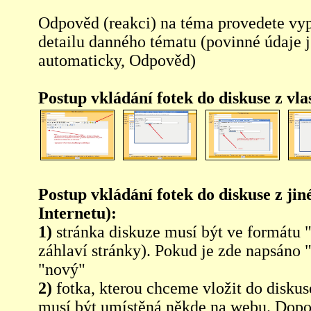
Odpověd (reakci) na téma provedete vy
detailu danného tématu (povinné údaje 
automaticky, Odpověd)
Postup vkládání fotek do diskuse z vl
Postup vkládání fotek do diskuse z jin
Internetu):
1)
stránka diskuze musí být ve formátu 
záhlaví stránky). Pokud je zde napsáno 
"nový"
2)
fotka, kterou chceme vložit do diskus
musí být umístěná někde na webu. Dopo