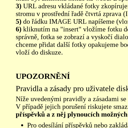
3)
URL adresu vkládané fotky zkopíruj
stromu v prostřední řadě čtvrtá zpra
5)
do řádku IMAGE URL napíšeme (vlo
6)
kliknutím na "insert" vložíme fotku d
správně, fotka se zobrazí a vyskočí dia
chceme přidat další fotky opakujeme bod
vloží do diskuze.
UPOZORNĚNÍ
Pravidla a zásady pro uživatele di
Níže uvedenými pravidly a zásadami se ří
V případě jejich porušení riskujete sma
příspěvků a z něj plynoucích možných
Pro odesílání příspěvků nebo zaklád