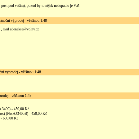
 post pod vaším), pokud by to nějak nedopadlo je Váš
oční výprodej - většinou 1:48
 , mail zdenekse@volny.cz
 výprodej - většinou 1:48
odej - většinou 1:48
o.3409) - 450,00 Kč
ox) (No.AJ3405B) - 450,00 Kč
- 600,00 Kč