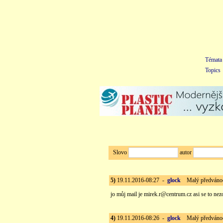
Témata
Topics
Slovo
autor
5)
19.11.2016-08:27 -
glock
Malý předvánoční
jo můj mail je mirek.r@centrum.cz asi se to nezo
4)
19.11.2016-08:26 -
glock
Malý předvánoční