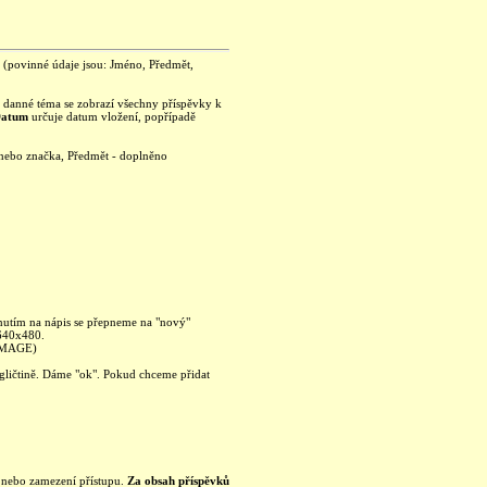
je (povinné údaje jsou: Jméno, Předmět,
na danné téma se zobrazí všechny příspěvky k
Datum
určuje datum vložení, popřípadě
 nebo značka, Předmět - doplněno
knutím na nápis se přepneme na "nový"
 640x480.
 IMAGE)
ngličtině. Dáme "ok". Pokud chceme přidat
ku nebo zamezení přístupu.
Za obsah příspěvků