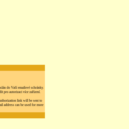
zaslán do Vaší emailové schránky.
 pro autorizaci více zařízení.
thorization link will be sent to
ail address can be used for more