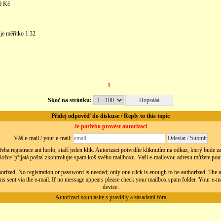
0 Kč
je měřítko 1:32
1
Skoč na stránku:
Přidej odpověď do diskuse / Reply to this topic
Je potřeba provést autorizaci
Váš e-mail / your e-mail:
eba registrace ani heslo, stačí jeden klik. Autorizaci potvrdíte kliknutím na odkaz, který bude 
ložce 'přijatá pošta' zkontrolujte spam koš svého mailboxu. Vaši e-mailovou adresu můžete použít
orized. No registration or password is needed; only one click is enough to be authorized. The au
ns sent via the e-mail. If no message appears please check your mailbox spam folder. Your e-m
device.
Autorizací souhlasíte s
pravidly a zásadami fóra