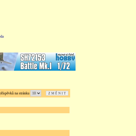
da
íspěvků na stránku