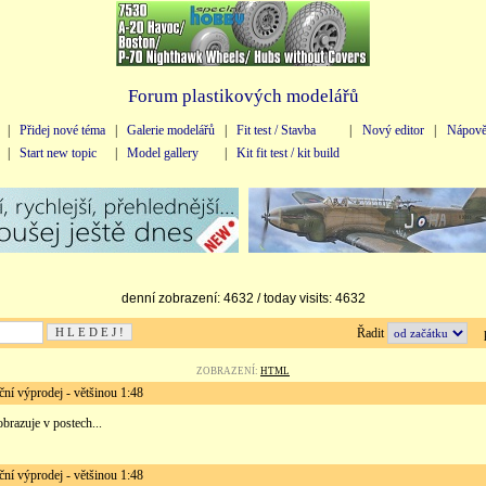
Forum plastikových modelářů
|
Přidej nové téma
|
Galerie modelářů
|
Fit test / Stavba
|
Nový editor
|
Nápově
|
Start new topic
|
Model gallery
|
Kit fit test / kit build
denní zobrazení: 4632 / today visits: 4632
Řadit
př
ZOBRAZENÍ:
HTML
 výprodej - většinou 1:48
brazuje v postech...
 výprodej - většinou 1:48