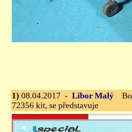
1)
08.04.2017 -
Libor Malý
Boul
72356 kit, se představuje