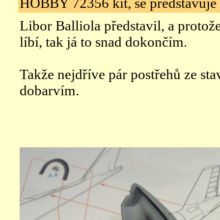
HOBBY 72356 kit, se představuje
Libor Balliola představil, a protož
líbí, tak já to snad dokončím.
Takže nejdříve pár postřehů ze stav
dobarvím.