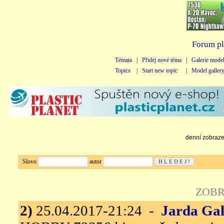
Forum pl
Témata
|
Přidej nové téma
|
Galerie mode
Topics
|
Start new topic
|
Model galler
denní zobrazen
Slovo
autor
ZOBR
2)
25.04.2017-21:24 -
Jarda Gal