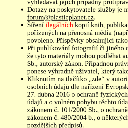
vyhledávat jejich případný protiprá
Dotazy na poskytovatele služby je
forum@plasticplanet.cz
.
Šíření
ilegálních
kopií knih, publik
pořízených na přenosná média (např
povoleno. Příspěvky obsahující tak
Při publikování fotografií či jiného
že tyto materiály mohou podléhat 
Sb., autorský zákon. Případnou práv
ponese výhradně uživatel, který tako
Kliknutím na tlačítko „zde“ v autor
osobních údajů dle nařízení Evrops
27. dubna 2016 o ochraně fyzických
údajů a o volném pohybu těchto údaj
zákonem č. 101/2000 Sb., o ochraně 
zákonem č. 480/2004 b., o některých
pozdějších předpisů.