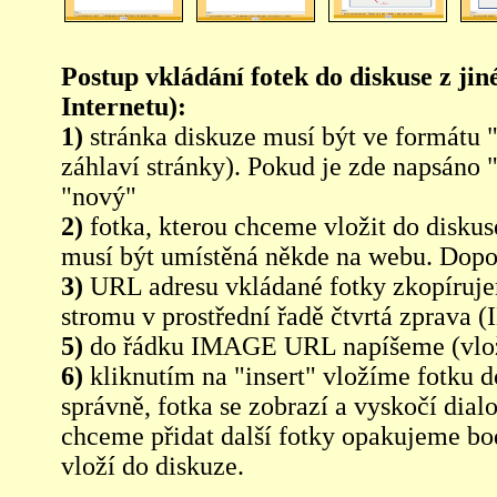
Postup vkládání fotek do diskuse z jin
Internetu):
1)
stránka diskuze musí být ve formátu 
záhlaví stránky). Pokud je zde napsáno 
"nový"
2)
fotka, kterou chceme vložit do diskus
musí být umístěná někde na webu. Dopo
3)
URL adresu vkládané fotky zkopíruj
stromu v prostřední řadě čtvrtá zpra
5)
do řádku IMAGE URL napíšeme (vlo
6)
kliknutím na "insert" vložíme fotku d
správně, fotka se zobrazí a vyskočí dia
chceme přidat další fotky opakujeme bod
vloží do diskuze.