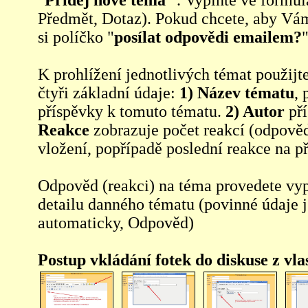
"
Přidej nové téma
" . Vyplňte ve formul
Předmět, Dotaz). Pokud chcete, aby Vá
si políčko "
posílat odpovědi emailem?
"
K prohlížení jednotlivých témat použijt
čtyři základní údaje:
1) Název tématu
, 
příspěvky k tomuto tématu.
2) Autor
pří
Reakce
zobrazuje počet reakcí (odpověd
vložení, popřípadě poslední reakce na p
Odpověd (reakci) na téma provedete vy
detailu danného tématu (povinné údaje 
automaticky, Odpověd)
Postup vkládání fotek do diskuse z vl