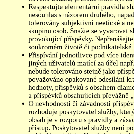
Respektujte elementární pravidla s
nesouhlas s názorem druhého, napad
tolerovány subjektivní neetické a n
skupinu osob. Snažte se vyvarovat s
provokující příspěvky. Nepřenášejte
soukromém životě či podnikatelské 
Přispívání jednotlivce pod více iden
jiných uživatelů mající za účel např
nebude tolerováno stejně jako přís
považováno opakované odesílání kr
hodnoty, příspěvků s obsahem diame
a příspěvků obsahujících převážně „
O nevhodnosti či závadnosti příspěv
rozhoduje poskytovatel služby, který
obsah je v rozporu s pravidly a zás
přístup. Poskytovatel služby není p