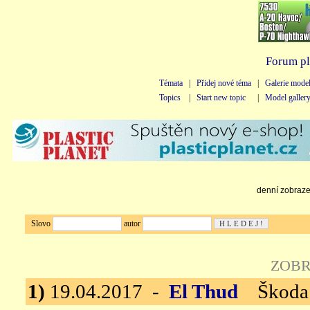
Forum pl
Témata
|
Přidej nové téma
|
Galerie mode
Topics
|
Start new topic
|
Model galler
denní zobrazen
Slovo
autor
ZOBR
1)
19.04.2017 -
El Thud
Škoda P