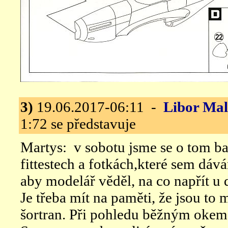
3)
19.06.2017-06:11 -
Libor Ma
1:72 se představuje
Martys: v sobotu jsme se o tom ba
fittestech a fotkách,které sem dá
aby modelář věděl, na co napřít u
Je třeba mít na paměti, že jsou to 
šortran. Při pohledu běžným okem 