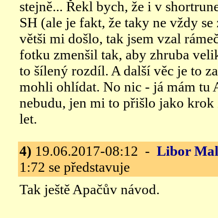
stejně... Řekl bych, že i v shortru
SH (ale je fakt, že taky ne vždy se 
větši mi došlo, tak jsem vzal rám
fotku zmenšil tak, aby zhruba velik
to šílený rozdíl. A další věc je to za
mohli ohlídat. No nic - já mám tu A
nebudu, jen mi to přišlo jako krok
let.
4)
19.06.2017-08:12 -
Libor Ma
1:72 se představuje
Tak ještě Apačův návod.