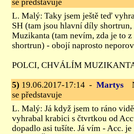
se představuje
L. Malý: Taky jsem ještě teď vyh
SH (tam jsou hlavní díly shortrun
Muzikanta (tam nevím, zda je to 
shortrun) - obojí naprosto neporov
POLCI, CHVÁLÍM MUZIKANTA
5)
19.06.2017-17:14 -
Martys
N.
se představuje
L. Malý: Já když jsem to ráno vidě
vyhrabal krabici s čtvrtkou od Accur
dopadlo asi tušíte. Já vím - Acc. j