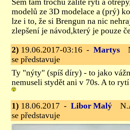
Sem tam trochu zalité rytí a otřepy,
modelů ze 3D modelace a (prý) ko
lze i to, že si Brengun na nic nehr
zlepšení je návod,který je pouze č
2)
19.06.2017-03:16 -
Martys
N.
se představuje
Ty "nýty" (spíš díry) - to jako vá
nemuseli stydět ani v 70s. A to ryt
1)
18.06.2017 -
Libor Malý
N.A.
se představuje