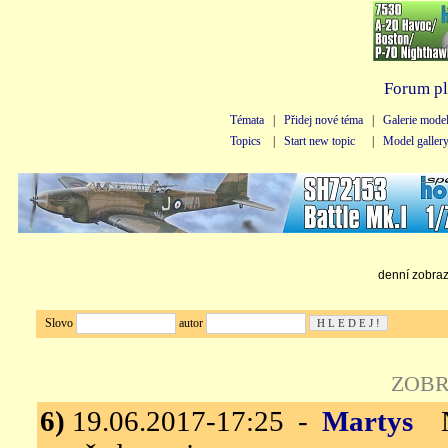
Forum pl
Témata
|
Přidej nové téma
|
Galerie mode
Topics
|
Start new topic
|
Model galler
denní zobraze
Slovo
autor
ZOBR
6)
19.06.2017-17:25 -
Martys
N.