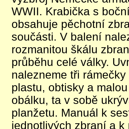
WWII. Krabička s bočn
obsahuje pěchotní zbra
součásti. V balení nal
rozmanitou škálu zbran
průběhu celé války. Uvn
nalezneme tři rámečky
plastu, obtisky a malo
obálku, ta v sobě ukrý
planžetu. Manuál k ses
jednotlivých zbraní a k