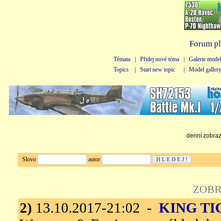
Forum pl
Témata
|
Přidej nové téma
|
Galerie mode
Topics
|
Start new topic
|
Model galler
denní zobraze
Slovo
autor
ZOBR
2)
13.10.2017-21:02 -
KING TI