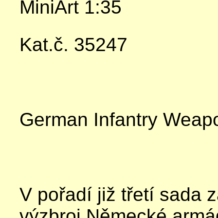
MiniArt 1:35
Kat.č. 35247
German Infantry Weap
V pořadí již třetí sada
výzbroj Německé armá