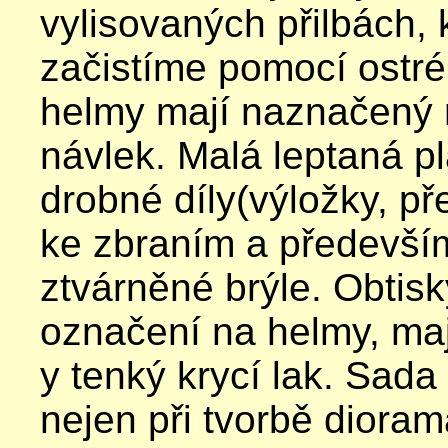
vylisovaných přilbách, 
začistíme pomocí ostré
helmy mají naznačený
návlek. Malá leptaná p
drobné díly(výložky, pře
ke zbraním a předevší
ztvárněné brýle. Obtis
označení na helmy, maj
y tenký krycí lak. Sada
nejen při tvorbě diorama