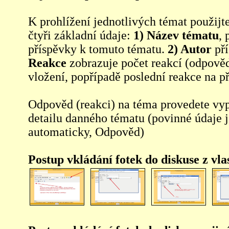
K prohlížení jednotlivých témat použijt
čtyři základní údaje:
1) Název tématu
, 
příspěvky k tomuto tématu.
2) Autor
pří
Reakce
zobrazuje počet reakcí (odpověd
vložení, popřípadě poslední reakce na p
Odpověd (reakci) na téma provedete vy
detailu danného tématu (povinné údaje 
automaticky, Odpověd)
Postup vkládání fotek do diskuse z vl