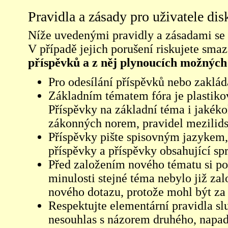
Pravidla a zásady pro uživatele di
Níže uvedenými pravidly a zásadami se ří
V případě jejich porušení riskujete sma
příspěvků a z něj plynoucích možných
Pro odesílání příspěvků nebo zaklád
Základním tématem fóra je plastikov
Příspěvky na základní téma i jakéko
zákonných norem, pravidel mezilidsk
Příspěvky pište spisovným jazykem,
příspěvky a příspěvky obsahující sp
Před založením nového tématu si pom
minulosti stejné téma nebylo již z
nového dotazu, protože mohl být za 
Respektujte elementární pravidla s
nesouhlas s názorem druhého, napad