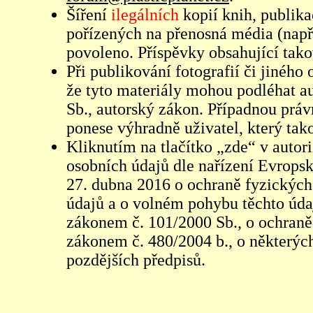
Šíření
ilegálních
kopií knih, publik
pořízených na přenosná média (např
povoleno. Příspěvky obsahující tak
Při publikování fotografií či jiného
že tyto materiály mohou podléhat 
Sb., autorský zákon. Případnou práv
ponese výhradně uživatel, který tako
Kliknutím na tlačítko „zde“ v autor
osobních údajů dle nařízení Evrops
27. dubna 2016 o ochraně fyzických
údajů a o volném pohybu těchto údaj
zákonem č. 101/2000 Sb., o ochraně 
zákonem č. 480/2004 b., o některých
pozdějších předpisů.