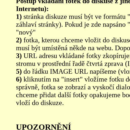
Postup vkládání fotek do diskuse z jin
Internetu):
1)
stránka diskuze musí být ve formátu 
záhlaví stránky). Pokud je zde napsáno 
"nový"
2)
fotka, kterou chceme vložit do diskus
musí být umístěná někde na webu. Dopo
3)
URL adresu vkládané fotky zkopíruj
stromu v prostřední řadě čtvrtá zpra
5)
do řádku IMAGE URL napíšeme (vlo
6)
kliknutím na "insert" vložíme fotku d
správně, fotka se zobrazí a vyskočí dia
chceme přidat další fotky opakujeme bod
vloží do diskuze.
UPOZORNĚNÍ