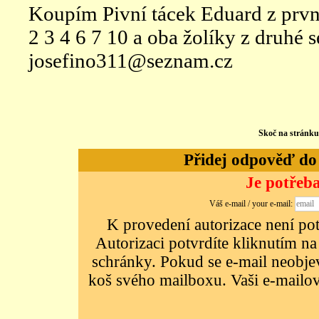
Koupím Pivní tácek Eduard z první s
2 3 4 6 7 10 a oba žolíky z druhé se
josefino311@seznam.cz
Skoč na stránk
Přidej odpověď do d
Je potřeba
Váš e-mail / your e-mail:
K provedení autorizace není potř
Autorizaci potvrdíte kliknutím na
schránky. Pokud se e-mail neobjeví
koš svého mailboxu. Vaši e-mailov