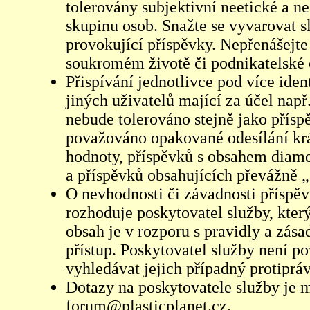
tolerovány subjektivní neetické a n
skupinu osob. Snažte se vyvarovat s
provokující příspěvky. Nepřenášejte
soukromém životě či podnikatelské 
Přispívání jednotlivce pod více iden
jiných uživatelů mající za účel např
nebude tolerováno stejně jako přís
považováno opakované odesílání kr
hodnoty, příspěvků s obsahem diame
a příspěvků obsahujících převážně „
O nevhodnosti či závadnosti příspěv
rozhoduje poskytovatel služby, který
obsah je v rozporu s pravidly a zás
přístup. Poskytovatel služby není p
vyhledávat jejich případný protiprá
Dotazy na poskytovatele služby je
forum@plasticplanet.cz
.