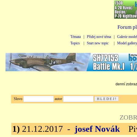
Forum pl
Témata
|
Přidej nové téma
|
Galerie mode
Topics
|
Start new topic
|
Model galler
denní zobraze
Slovo
autor
ZOBR
1)
21.12.2017 -
josef Novák
Piv