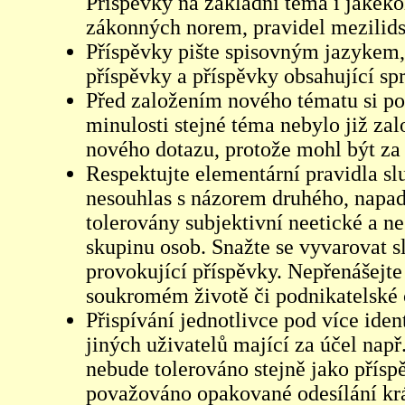
Příspěvky na základní téma i jakéko
zákonných norem, pravidel mezilidsk
Příspěvky pište spisovným jazykem,
příspěvky a příspěvky obsahující sp
Před založením nového tématu si pom
minulosti stejné téma nebylo již z
nového dotazu, protože mohl být za 
Respektujte elementární pravidla s
nesouhlas s názorem druhého, napad
tolerovány subjektivní neetické a n
skupinu osob. Snažte se vyvarovat s
provokující příspěvky. Nepřenášejte
soukromém životě či podnikatelské 
Přispívání jednotlivce pod více iden
jiných uživatelů mající za účel např
nebude tolerováno stejně jako přís
považováno opakované odesílání kr