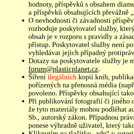
hodnoty, příspěvků s obsahem diame
a příspěvků obsahujících převážně „
O nevhodnosti či závadnosti příspěv
rozhoduje poskytovatel služby, který
obsah je v rozporu s pravidly a zás
přístup. Poskytovatel služby není p
vyhledávat jejich případný protiprá
Dotazy na poskytovatele služby je
forum@plasticplanet.cz
.
Šíření
ilegálních
kopií knih, publik
pořízených na přenosná média (např
povoleno. Příspěvky obsahující tak
Při publikování fotografií či jiného
že tyto materiály mohou podléhat 
Sb., autorský zákon. Případnou práv
ponese výhradně uživatel, který tako
Kliknutím na tlačítko „zde“ v autor