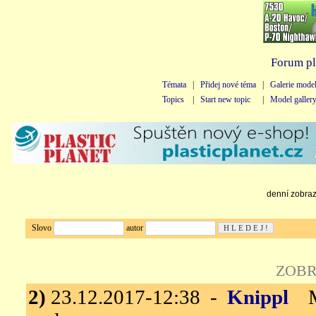
Forum pl
Témata
|
Přidej nové téma
|
Galerie mode
Topics
|
Start new topic
|
Model galler
denní zobraze
Slovo
autor
ZOBR
2)
23.12.2017-12:38 -
Knippl
Me