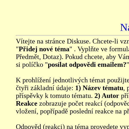
N
Vítejte na stránce Diskuse. Chcete-li vzn
"
Přidej nové téma
" . Vyplňte ve formul
Předmět, Dotaz). Pokud chcete, aby Vá
si políčko "
posílat odpovědi emailem?
"
K prohlížení jednotlivých témat použijt
čtyři základní údaje:
1) Název tématu
, 
příspěvky k tomuto tématu.
2) Autor
pří
Reakce
zobrazuje počet reakcí (odpověd
vložení, popřípadě poslední reakce na p
Odpověd (reakci) na téma provedete vy