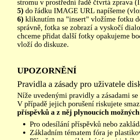
stromu v prostřední řadě čtvrtá zpra
5)
do řádku IMAGE URL napíšeme (vlo
6)
kliknutím na "insert" vložíme fotku d
správně, fotka se zobrazí a vyskočí dia
chceme přidat další fotky opakujeme bod
vloží do diskuze.
UPOZORNĚNÍ
Pravidla a zásady pro uživatele di
Níže uvedenými pravidly a zásadami se ří
V případě jejich porušení riskujete sma
příspěvků a z něj plynoucích možných
Pro odesílání příspěvků nebo zaklád
Základním tématem fóra je plastikov