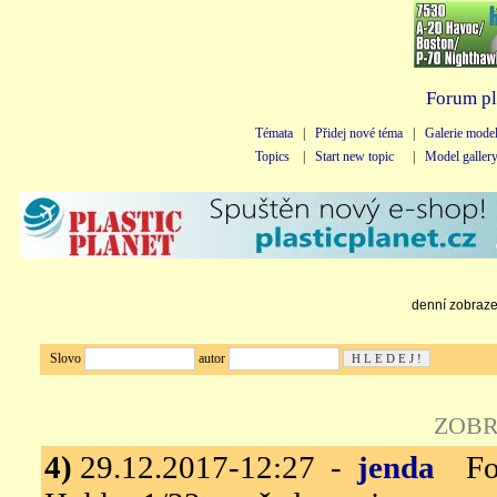
Forum pl
Témata
|
Přidej nové téma
|
Galerie mode
Topics
|
Start new topic
|
Model galler
denní zobrazen
Slovo
autor
ZOBR
4)
29.12.2017-12:27 -
jenda
Fokk