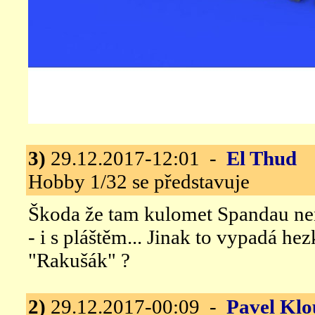
3)
29.12.2017-12:01 -
El Thud
Fo
Hobby 1/32 se představuje
Škoda že tam kulomet Spandau není
- i s pláštěm... Jinak to vypadá he
"Rakušák" ?
2)
29.12.2017-00:09 -
Pavel Klo