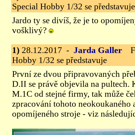
Special Hobby 1/32 se představuje
Jardo ty se divíš, že je to opomíjen
vošklivý?
1)
28.12.2017 -
Jarda Galler
Fok
Hobby 1/32 se představuje
První ze dvou připravovaných pře
D.II se právě objevila na pultech. 
M.1C od stejné firmy, tak může č
zpracování tohoto neokoukaného a
opomíjeného stroje - viz následují