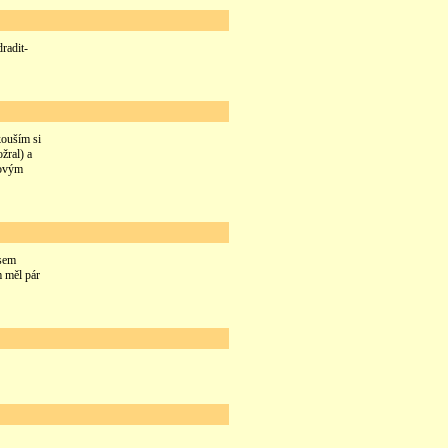
radit-
kouším si
žral) a
tovým
jsem
m měl pár