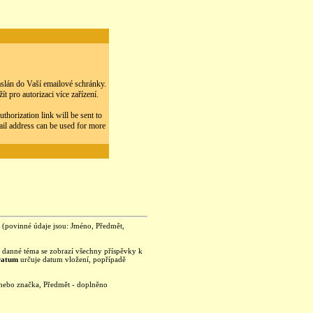
zaslán do Vaší emailové schránky.
 pro autorizaci více zařízení.
thorization link will be sent to
ail address can be used for more
je (povinné údaje jsou: Jméno, Předmět,
na danné téma se zobrazí všechny příspěvky k
Datum
určuje datum vložení, popřípadě
 nebo značka, Předmět - doplněno