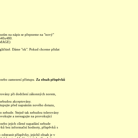
knutím na nápis se přepneme na "nový"
 640x480.
 IMAGE)
ngličtině. Dáme "ok". Pokud chceme přidat
ku nebo zamezení přístupu.
Za obsah příspěvků
olerovány při dodržení zákonných norem,
a nebudou akceptovány.
ostupujte před napsáním nového dotazu,
no nebude. Stejně tak nebudou tolerovány
ovokujte a nereagujte na provokující
h nebo jejich cílené napadání nebude
vků bez informační hodnoty, příspěvků s
odstranit příspěvky, jejichž obsah je v