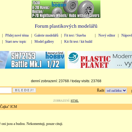
Forum plastikových modelářů
|
Přidej nové téma
|
Galerie modelářů
|
Fit test / Stavba
|
Nový editor
|
Nápově
|
Start new topic
|
Model gallery
|
Kit fit test / kit build
denní zobrazení: 23768 / today visits: 23768
Řadit
př
ZOBRAZENÍ:
HTML
"Čajka" ICM
oni jsou a budou. Nekomentuji, pouze cituji.