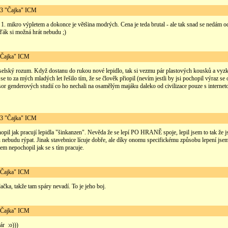
3 "Čajka" ICM
. mikro výpletem a dokonce je většina modrých. Cena je teda brutal - ale tak snad se nedám od
nďák si možná hrát nebudu ;)
"Čajka" ICM
 selský rozum. Když dostanu do rukou nové lepidlo, tak si vezmu pár plastových kousků a vyz
 to za mých mladých let řešilo tím, že se člověk přiopil (nevím jestli by jsi pochopil výraz se o
esor genderových studií co ho nechali na osamělým majáku daleko od civilizace pouze s interne
3 "Čajka" ICM
opil jak pracují lepidla "šinkanzen". Nevěda že se lepí PO HRANĚ spoje, lepil jsem to tak že 
u nebudu rýpat. Jinak stavebnice lícuje dobře, ale díky onomu specifickému způsobu lepení jse
em nepochopil jak se s tím pracuje.
"Čajka" ICM
dačka, takže tam spáry nevadí. To je jeho boj.
"Čajka" ICM
ár :o)))