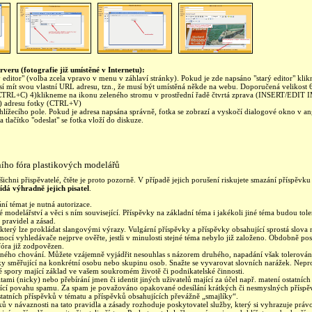
rveru (fotografie již umístěné v Internetu):
editor" (volba zcela vpravo v menu v záhlaví stránky). Pokud je zde napsáno "starý editor" kli
sí mít svou vlastní URL adresu, tzn., že musí být umístěná někde na webu. Doporučená velikost
TRL+C) 4)klikneme na ikonu zeleného stromu v prostřední řadě čtvrtá zprava (INSERT/EDIT
 adresu fotky (CTRL+V)
hlížecího pole. Pokud je adresa napsána správně, fotka se zobrazí a vyskočí dialogové okno v a
tlačítko "odeslat" se fotka vloží do diskuze.
ního fóra plastikových modelářů
ichni přispěvatelé, čtěte je proto pozorně. V případě jejich porušení riskujete smazání příspěv
dá výhradně jejich pisatel
.
ní témat je nutná autorizace.
 modelářství a věci s ním související. Příspěvky na základní téma i jakékoli jiné téma budou t
 pravidel a zásad.
který lze prokládat slangovými výrazy. Vulgární příspěvky a příspěvky obsahující sprostá slov
ocí vyhledávače nejprve ověřte, jestli v minulosti stejné téma nebylo již založeno. Obdobně p
fóra již zodpovězen.
ušného chování. Můžete vzájemně vyjádřit nesouhlas s názorem druhého, napadání však tolerová
oky směřující na konkrétní osobu nebo skupinu osob. Snažte se vyvarovat slovních narážek. Nepr
é spory mající základ ve vašem soukromém životě či podnikatelské činnosti.
itami (nicky) nebo přebírání jmen či identit jiných uživatelů mající za účel např. matení ostatníc
ající povahu spamu. Za spam je považováno opakované odesílání krátkých či nesmyslných příspě
atních příspěvků v tématu a příspěvků obsahujících převážně „smajlíky“.
ů v návaznosti na tato pravidla a zásady rozhoduje poskytovatel služby, který si vyhrazuje právo 