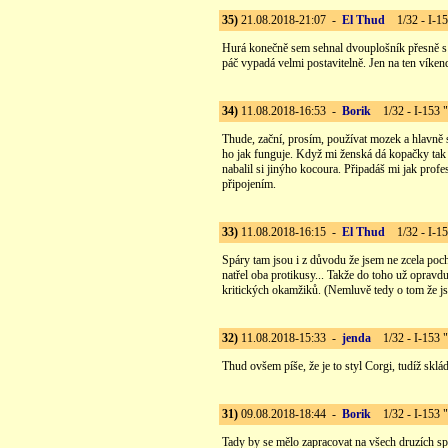
35)
21.08.2018-21:07 -
El Thud
1/32 - I-15
Hurá konečně sem sehnal dvouplošník přesně s 1
páč vypadá velmi postavitelně. Jen na ten víke
34)
11.08.2018-16:53 -
Borik
1/32 - I-153 
Thude, zační, prosím, používat mozek a hlavně
ho jak funguje. Když mi ženská dá kopačky tak se
nabalil si jinýho kocoura. Připadáš mi jak prof
připojením.
33)
11.08.2018-16:15 -
El Thud
1/32 - I-15
Spáry tam jsou i z důvodu že jsem ne zcela poch
natřel oba protikusy... Takže do toho už opravd
kritických okamžiků. (Nemluvě tedy o tom že js
32)
11.08.2018-15:33 -
jenda
1/32 - I-153 
Thud ovšem píše, že je to styl Corgi, tudíž sklá
31)
09.08.2018-18:44 -
Borik
1/32 - I-153 
Tady by se mělo zapracovat na všech druzích sp