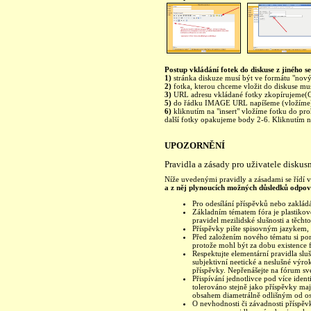
Postup vkládání fotek do diskuse z jiného se
1)
stránka diskuze musí být ve formátu "nový 
2)
fotka, kterou chceme vložit do diskuse mu
3)
URL adresu vkládané fotky zkopírujeme(C
5)
do řádku IMAGE URL napíšeme (vložíme)
6)
kliknutím na "insert" vložíme fotku do pro
další fotky opakujeme body 2-6. Kliknutím na 
UPOZORNĚNÍ
Pravidla a zásady pro uživatele diskus
Níže uvedenými pravidly a zásadami se řídí vš
a z něj plynoucích možných důsledků odpoví
Pro odesílání příspěvků nebo zakládá
Základním tématem fóra je plastikové
pravidel mezilidské slušnosti a těchto
Příspěvky pište spisovným jazykem, 
Před založením nového tématu si pom
protože mohl být za dobu existence 
Respektujte elementární pravidla sl
subjektivní neetické a neslušné výr
příspěvky. Nepřenášejte na fórum sv
Přispívání jednotlivce pod více ident
tolerováno stejně jako příspěvky m
obsahem diametrálně odlišným od ost
O nevhodnosti či závadnosti příspěvk