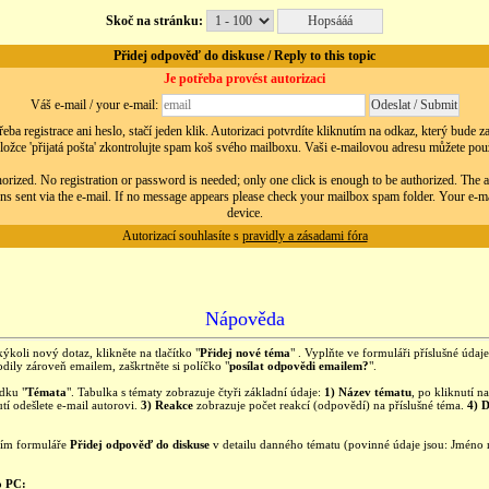
Skoč na stránku:
Přidej odpověď do diskuse / Reply to this topic
Je potřeba provést autorizaci
Váš e-mail / your e-mail:
eba registrace ani heslo, stačí jeden klik. Autorizaci potvrdíte kliknutím na odkaz, který bude 
ložce 'přijatá pošta' zkontrolujte spam koš svého mailboxu. Vaši e-mailovou adresu můžete použít
orized. No registration or password is needed; only one click is enough to be authorized. The au
ns sent via the e-mail. If no message appears please check your mailbox spam folder. Your e-m
device.
Autorizací souhlasíte s
pravidly a zásadami fóra
Nápověda
kýkoli nový dotaz, klikněte na tlačítko "
Přidej nové téma
" . Vyplňte ve formuláři příslušné úda
ily zároveň emailem, zaškrtněte si políčko "
posílat odpovědi emailem?
".
ídku "
Témata
". Tabulka s tématy zobrazuje čtyři základní údaje:
1) Název tématu
, po kliknutí 
tí odešlete e-mail autorovi.
3) Reakce
zobrazuje počet reakcí (odpovědí) na příslušné téma.
4) 
ním formuláře
Přidej odpověď do diskuse
v detailu danného tématu (povinné údaje jsou: Jméno
o PC: