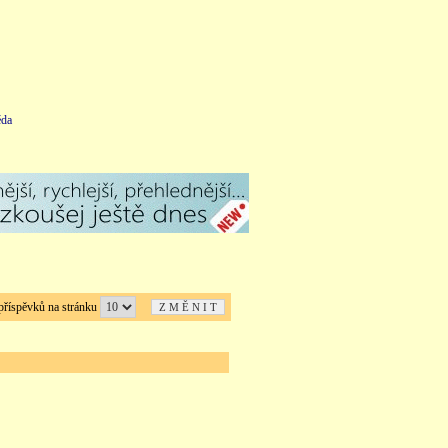
da
íspěvků na stránku