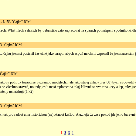
 I-153 "Čajka" ICM
ch, What-Ifech a dalších by třeba stálo zato zapracovat na spárách po nalepení spodního křídl
3 "Čajka" ICM
e tu čajku jsem si postavil částečně jako terapii, abych aspoň na chvíli zapoměl že jsem zase sám 
"Čajka" ICM
akový politruk toužící se vyžvanit o modelech... ale jako starej chlap (přes 60) bych si dovolil t
 se všechno srovná, no tedy jestli nejsi teplotechna :o))) Hlavně se vys.r na kecy a lep, taky js
ntény nenatahuji (1:72).
3 "Čajka" ICM
en tak pro radost a na historickou (ne)věrnost kašlou. A uznejte že zase pokud jde jen o barevné
1
2
3
4