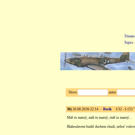
Témata
Topics
Slovo
autor
36)
26.08.2018-22:14 -
Borik
1/32 - I-153 
Máš to marný, máš to marný, máš to marný...
Blahoslaveni budiš duchem chudi, neboť volové 