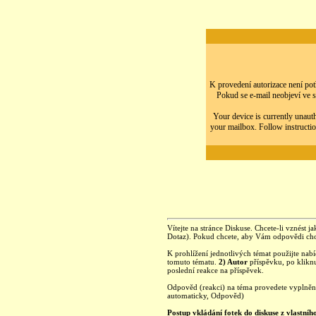
K provedení autorizace není potř
Pokud se e-mail neobjeví ve s
Your device is currently unauth
your mailbox. Follow instructio
Vítejte na stránce Diskuse. Chcete-li vznést ja
Dotaz). Pokud chcete, aby Vám odpovědi chod
K prohlížení jednotlivých témat použijte nab
tomuto tématu.
2) Autor
příspěvku, po kliknu
poslední reakce na příspěvek.
Odpověd (reakci) na téma provedete vyplně
automaticky, Odpověd)
Postup vkládání fotek do diskuse z vlastníh