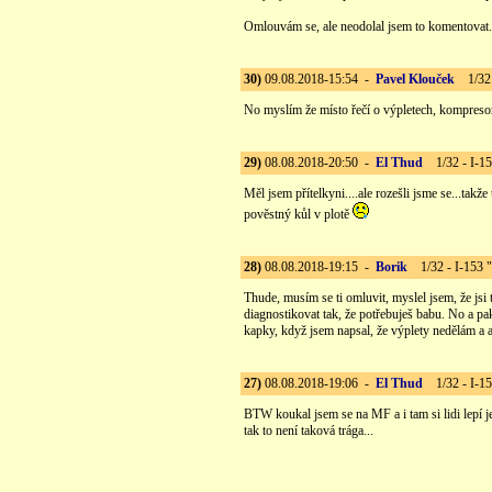
Omlouvám se, ale neodolal jsem to komentovat.
30)
09.08.2018-15:54 -
Pavel Klouček
1/32 -
No myslím že místo řečí o výpletech, kompresore
29)
08.08.2018-20:50 -
El Thud
1/32 - I-15
Měl jsem přítelkyni....ale rozešli jsme se...takž
pověstný kůl v plotě
28)
08.08.2018-19:15 -
Borik
1/32 - I-153 
Thude, musím se ti omluvit, myslel jsem, že jsi t
diagnostikovat tak, že potřebuješ babu. No a pak
kapky, když jsem napsal, že výplety nedělám a a
27)
08.08.2018-19:06 -
El Thud
1/32 - I-15
BTW koukal jsem se na MF a i tam si lidi lepí j
tak to není taková trága...