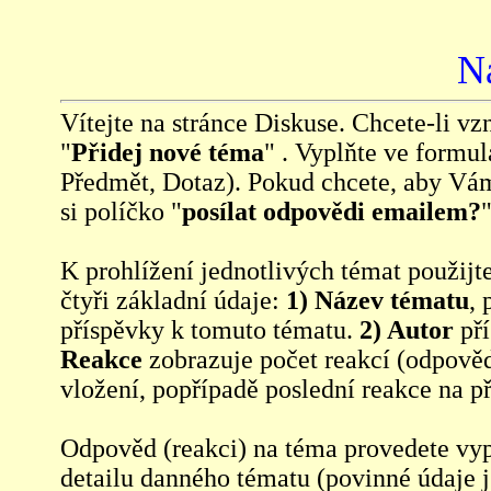
N
Vítejte na stránce Diskuse. Chcete-li vzn
"
Přidej nové téma
" . Vyplňte ve formul
Předmět, Dotaz). Pokud chcete, aby Vá
si políčko "
posílat odpovědi emailem?
"
K prohlížení jednotlivých témat použijt
čtyři základní údaje:
1) Název tématu
, 
příspěvky k tomuto tématu.
2) Autor
pří
Reakce
zobrazuje počet reakcí (odpověd
vložení, popřípadě poslední reakce na p
Odpověd (reakci) na téma provedete vy
detailu danného tématu (povinné údaje 