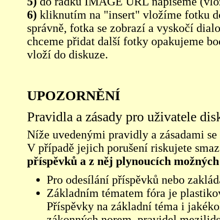
5)
do řádku IMAGE URL napíšeme (vlo
6)
kliknutím na "insert" vložíme fotku d
správně, fotka se zobrazí a vyskočí dia
chceme přidat další fotky opakujeme bod
vloží do diskuze.
UPOZORNĚNÍ
Pravidla a zásady pro uživatele di
Níže uvedenými pravidly a zásadami se ří
V případě jejich porušení riskujete sma
příspěvků a z něj plynoucích možných
Pro odesílání příspěvků nebo zaklád
Základním tématem fóra je plastikov
Příspěvky na základní téma i jakéko
zákonných norem, pravidel mezilidsk