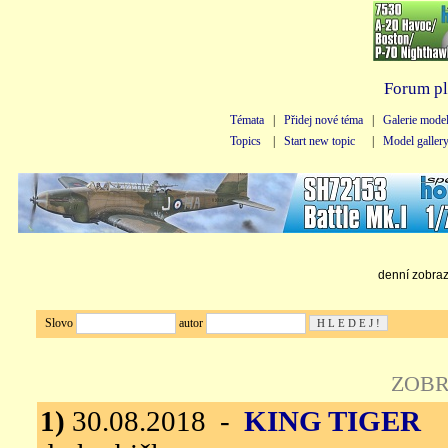
Forum pl
Témata
|
Přidej nové téma
|
Galerie mode
Topics
|
Start new topic
|
Model galler
denní zobraze
Slovo
autor
ZOBR
1)
30.08.2018 -
KING TIGER
M