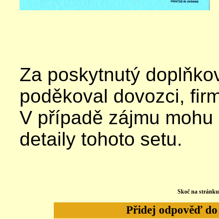
Za poskytnutý doplňkov
poděkoval dovozci, fi
V případě zájmu mohu na
detaily tohoto setu.
Skoč na stránk
Přidej odpověď do d