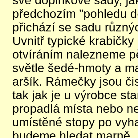
své doplňkové sady, ja
předchozím "pohledu d
přichází se sadu různý
Uvnitř typické krabičky
otvíráním nalezneme p
světle šedé-hmoty a ma
aršík. Rámečky jsou čis
tak jak je u výrobce st
propadlá místa nebo 
umístěné stopy po vyh
budeme hledat marně.