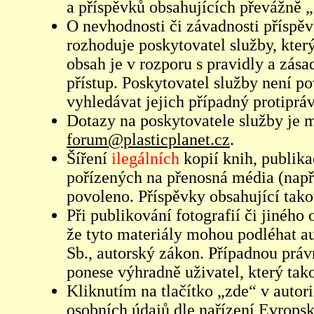
a příspěvků obsahujících převážně „
O nevhodnosti či závadnosti příspěv
rozhoduje poskytovatel služby, který
obsah je v rozporu s pravidly a zás
přístup. Poskytovatel služby není p
vyhledávat jejich případný protiprá
Dotazy na poskytovatele služby je
forum@plasticplanet.cz
.
Šíření
ilegálních
kopií knih, publik
pořízených na přenosná média (např
povoleno. Příspěvky obsahující tak
Při publikování fotografií či jiného
že tyto materiály mohou podléhat 
Sb., autorský zákon. Případnou práv
ponese výhradně uživatel, který tako
Kliknutím na tlačítko „zde“ v autor
osobních údajů dle nařízení Evrops