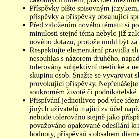
Příspěvky pište spisovným jazykem,
příspěvky a příspěvky obsahující sp
Před založením nového tématu si pom
minulosti stejné téma nebylo již z
nového dotazu, protože mohl být za 
Respektujte elementární pravidla s
nesouhlas s názorem druhého, napad
tolerovány subjektivní neetické a n
skupinu osob. Snažte se vyvarovat s
provokující příspěvky. Nepřenášejte
soukromém životě či podnikatelské 
Přispívání jednotlivce pod více iden
jiných uživatelů mající za účel např
nebude tolerováno stejně jako přís
považováno opakované odesílání kr
hodnoty, příspěvků s obsahem diame