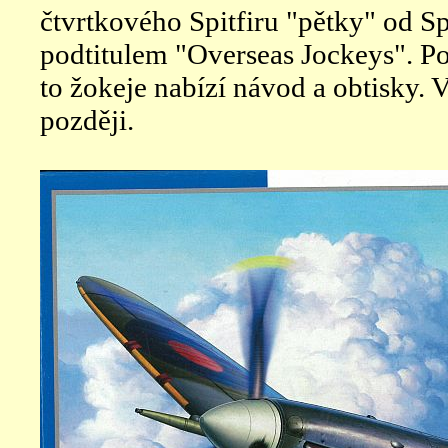
čtvrtkového Spitfiru "pětky" od S
podtitulem "Overseas Jockeys". Po
to žokeje nabízí návod a obtisky. 
později.