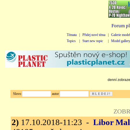
Forum pl
Témata
|
Přidej nové téma
|
Galerie mode
Topics
|
Start new topic
|
Model galler
denní zobrazen
Slovo
autor
ZOBR
2)
17.10.2018-11:23 -
Libor Ma