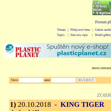
Forum pl
Témata
|
Přidej nové téma
|
Galerie mode
Topics
|
Start new topic
|
Model galler
denní zobrazen
Slovo
autor
ZOBR
1)
20.10.2018 -
KING TIGER
M