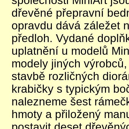
společnosti MiniArt jso
dřevěné přepravní bedn
opravdu dává záležet 
předloh. Vydané doplň
uplatnění u modelů Min
modely jiných výrobců,
stavbě rozličných diorá
krabičky s typickým bo
nalezneme šest rámečk
hmoty a přiložený manu
postavit deset dřevěný