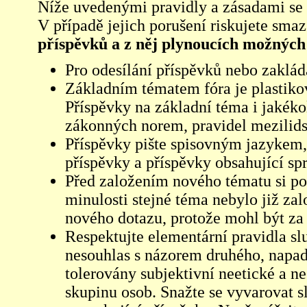
Níže uvedenými pravidly a zásadami se ří
V případě jejich porušení riskujete sma
příspěvků a z něj plynoucích možných
Pro odesílání příspěvků nebo zaklád
Základním tématem fóra je plastikov
Příspěvky na základní téma i jakéko
zákonných norem, pravidel mezilidsk
Příspěvky pište spisovným jazykem,
příspěvky a příspěvky obsahující sp
Před založením nového tématu si pom
minulosti stejné téma nebylo již z
nového dotazu, protože mohl být za 
Respektujte elementární pravidla s
nesouhlas s názorem druhého, napad
tolerovány subjektivní neetické a n
skupinu osob. Snažte se vyvarovat s