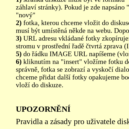
záhlaví stránky). Pokud je zde napsáno 
"nový"
2)
fotka, kterou chceme vložit do diskus
musí být umístěná někde na webu. Dopo
3)
URL adresu vkládané fotky zkopíruj
stromu v prostřední řadě čtvrtá zpra
5)
do řádku IMAGE URL napíšeme (vlo
6)
kliknutím na "insert" vložíme fotku d
správně, fotka se zobrazí a vyskočí dia
chceme přidat další fotky opakujeme bod
vloží do diskuze.
UPOZORNĚNÍ
Pravidla a zásady pro uživatele di