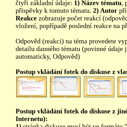
čtyři základní údaje:
1) Název tématu
, 
příspěvky k tomuto tématu.
2) Autor
pří
Reakce
zobrazuje počet reakcí (odpověd
vložení, popřípadě poslední reakce na p
Odpověd (reakci) na téma provedete vy
detailu danného tématu (povinné údaje 
automaticky, Odpověd)
Postup vkládání fotek do diskuse z vl
Postup vkládání fotek do diskuse z jin
Internetu):
1)
stránka diskuze musí být ve formátu 