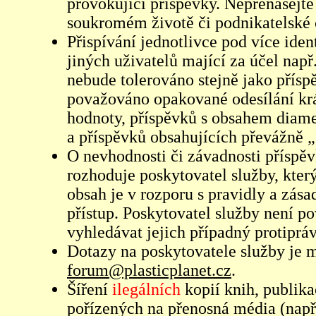
provokující příspěvky. Nepřenášejte
soukromém životě či podnikatelské 
Přispívání jednotlivce pod více iden
jiných uživatelů mající za účel např
nebude tolerováno stejně jako přís
považováno opakované odesílání kr
hodnoty, příspěvků s obsahem diame
a příspěvků obsahujících převážně „
O nevhodnosti či závadnosti příspěv
rozhoduje poskytovatel služby, který
obsah je v rozporu s pravidly a zás
přístup. Poskytovatel služby není p
vyhledávat jejich případný protiprá
Dotazy na poskytovatele služby je
forum@plasticplanet.cz
.
Šíření
ilegálních
kopií knih, publik
pořízených na přenosná média (např