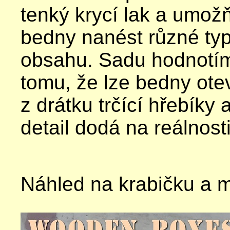
tenký krycí lak a umožň
bedny nanést různé ty
obsahu. Sadu hodnotím 
tomu, že lze bedny otev
z drátku trčící hřebíky 
detail dodá na reálnosti
Náhled na krabičku a 