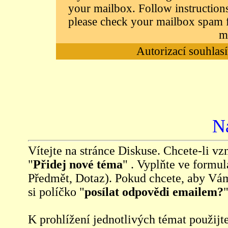
your mailbox. Follow instructions
please check your mailbox spam f
m
Autorizací souhlasí
N
Vítejte na stránce Diskuse. Chcete-li vzn
"
Přidej nové téma
" . Vyplňte ve formul
Předmět, Dotaz). Pokud chcete, aby Vá
si políčko "
posílat odpovědi emailem?
"
K prohlížení jednotlivých témat použijt