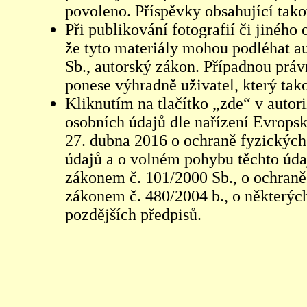
povoleno. Příspěvky obsahující tak
Při publikování fotografií či jiného
že tyto materiály mohou podléhat 
Sb., autorský zákon. Případnou práv
ponese výhradně uživatel, který tako
Kliknutím na tlačítko „zde“ v autor
osobních údajů dle nařízení Evrops
27. dubna 2016 o ochraně fyzických
údajů a o volném pohybu těchto údaj
zákonem č. 101/2000 Sb., o ochraně 
zákonem č. 480/2004 b., o některých
pozdějších předpisů.