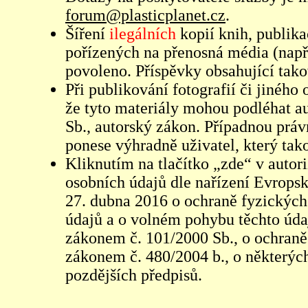
forum@plasticplanet.cz
.
Šíření
ilegálních
kopií knih, publik
pořízených na přenosná média (např
povoleno. Příspěvky obsahující tak
Při publikování fotografií či jiného
že tyto materiály mohou podléhat 
Sb., autorský zákon. Případnou práv
ponese výhradně uživatel, který tako
Kliknutím na tlačítko „zde“ v autor
osobních údajů dle nařízení Evrops
27. dubna 2016 o ochraně fyzických
údajů a o volném pohybu těchto údaj
zákonem č. 101/2000 Sb., o ochraně 
zákonem č. 480/2004 b., o některých
pozdějších předpisů.