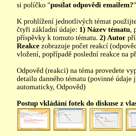
si políčko "
posílat odpovědi emailem?
"
K prohlížení jednotlivých témat použijt
čtyři základní údaje:
1) Název tématu
, 
příspěvky k tomuto tématu.
2) Autor
pří
Reakce
zobrazuje počet reakcí (odpověd
vložení, popřípadě poslední reakce na p
Odpověd (reakci) na téma provedete vy
detailu danného tématu (povinné údaje 
automaticky, Odpověd)
Postup vkládání fotek do diskuse z vl