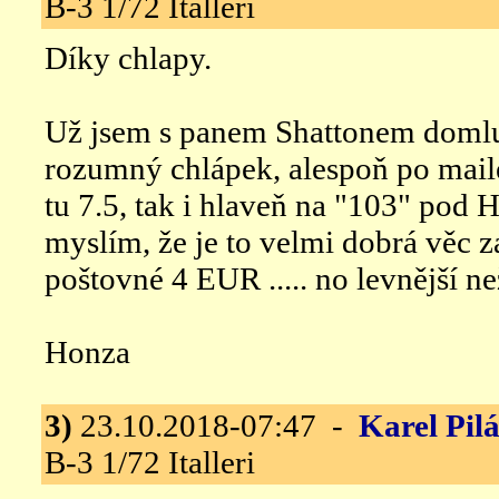
B-3 1/72 Italleri
Díky chlapy.
Už jsem s panem Shattonem domluv
rozumný chlápek, alespoň po maile
tu 7.5, tak i hlaveň na "103" pod 
myslím, že je to velmi dobrá věc 
poštovné 4 EUR ..... no levnější než
Honza
3)
23.10.2018-07:47 -
Karel Pilá
B-3 1/72 Italleri