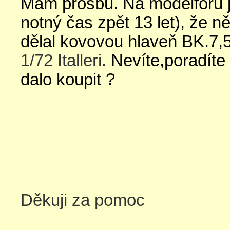
Mám prosbu. Na modelforu js
notný čas zpět 13 let), že 
dělal kovovou hlaveň BK.7,
1/72 Italleri.
Nevíte,poradíte 
dalo koupit ?
Děkuji za pomoc