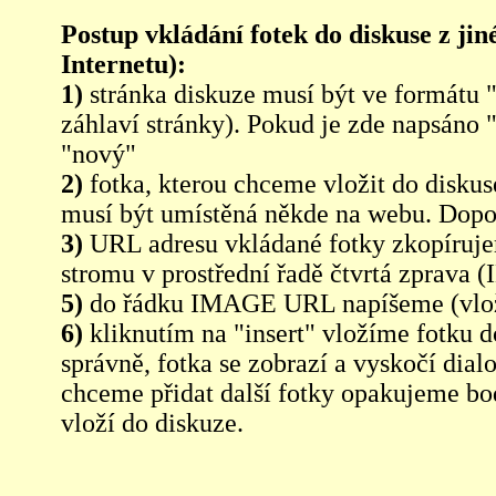
Postup vkládání fotek do diskuse z jin
Internetu):
1)
stránka diskuze musí být ve formátu 
záhlaví stránky). Pokud je zde napsáno 
"nový"
2)
fotka, kterou chceme vložit do diskus
musí být umístěná někde na webu. Dopo
3)
URL adresu vkládané fotky zkopíruj
stromu v prostřední řadě čtvrtá zpra
5)
do řádku IMAGE URL napíšeme (vlo
6)
kliknutím na "insert" vložíme fotku d
správně, fotka se zobrazí a vyskočí dia
chceme přidat další fotky opakujeme bod
vloží do diskuze.