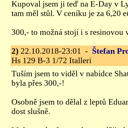
Kupoval jsem ji teď na E-Day v Ly
tam měl stůl. V ceníku je za 6,20 e
300,- to možná stojí i s resinovou 
2)
22.10.2018-23:01 -
Štefan Pr
Hs 129 B-3 1/72 Italleri
Tuším jsem to viděl v nabídce Sh
byla přes 300,-!
Osobně jsem to dělal z leptů Edua
dost slušně.