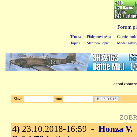
Forum pl
Témata
|
Přidej nové téma
|
Galerie mode
Topics
|
Start new topic
|
Model galler
denní zobrazen
Slovo
autor
ZOBR
4)
23.10.2018-16:59 -
Honza V.