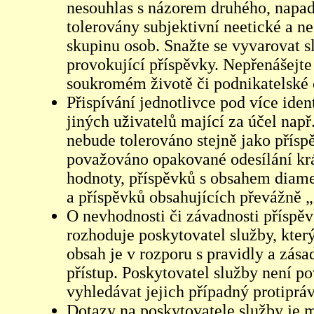
nesouhlas s názorem druhého, napad
tolerovány subjektivní neetické a n
skupinu osob. Snažte se vyvarovat s
provokující příspěvky. Nepřenášejte
soukromém životě či podnikatelské 
Přispívání jednotlivce pod více iden
jiných uživatelů mající za účel např
nebude tolerováno stejně jako přís
považováno opakované odesílání kr
hodnoty, příspěvků s obsahem diame
a příspěvků obsahujících převážně „
O nevhodnosti či závadnosti příspěv
rozhoduje poskytovatel služby, který
obsah je v rozporu s pravidly a zás
přístup. Poskytovatel služby není p
vyhledávat jejich případný protiprá
Dotazy na poskytovatele služby je