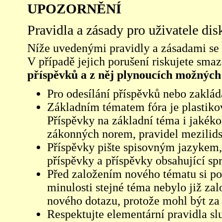
UPOZORNĚNÍ
Pravidla a zásady pro uživatele di
Níže uvedenými pravidly a zásadami se ří
V případě jejich porušení riskujete sma
příspěvků a z něj plynoucích možných
Pro odesílání příspěvků nebo zaklád
Základním tématem fóra je plastikov
Příspěvky na základní téma i jakéko
zákonných norem, pravidel mezilidsk
Příspěvky pište spisovným jazykem,
příspěvky a příspěvky obsahující sp
Před založením nového tématu si pom
minulosti stejné téma nebylo již z
nového dotazu, protože mohl být za 
Respektujte elementární pravidla s