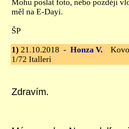
Mohu poslat foto, nebo později vlo
měl na E-Dayi.
ŠP
1)
21.10.2018 -
Honza V.
Kovová
1/72 Italleri
Zdravím.