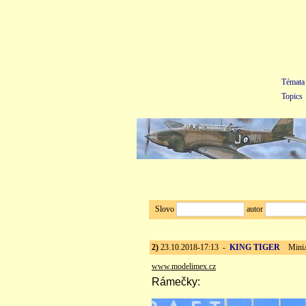
Témata
Topics
Slovo
autor
2)
23.10.2018-17:13 -
KING TIGER
MiniArt
www.modelimex.cz
Rámečky: