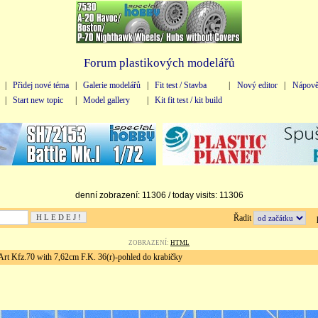
Forum plastikových modelářů
|
Přidej nové téma
|
Galerie modelářů
|
Fit test / Stavba
|
Nový editor
|
Nápově
|
Start new topic
|
Model gallery
|
Kit fit test / kit build
denní zobrazení: 11306 / today visits: 11306
Řadit
př
ZOBRAZENÍ:
HTML
 Kfz.70 with 7,62cm F.K. 36(r)-pohled do krabičky