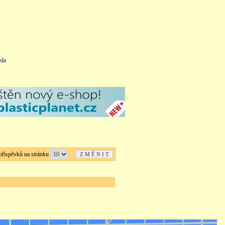
da
íspěvků na stránku