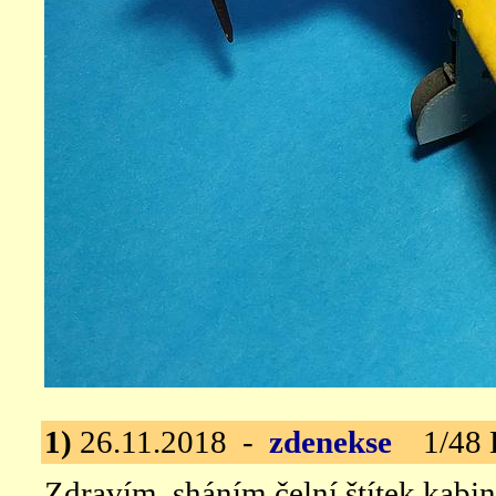
1)
26.11.2018 -
zdenekse
1/48 Ki
Zdravím, sháním čelní štítek kabi