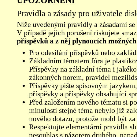
UPOZORNĚNÍ
Pravidla a zásady pro uživatele di
Níže uvedenými pravidly a zásadami se ří
V případě jejich porušení riskujete sma
příspěvků a z něj plynoucích možných
Pro odesílání příspěvků nebo zaklád
Základním tématem fóra je plastikov
Příspěvky na základní téma i jakéko
zákonných norem, pravidel mezilidsk
Příspěvky pište spisovným jazykem,
příspěvky a příspěvky obsahující sp
Před založením nového tématu si pom
minulosti stejné téma nebylo již z
nového dotazu, protože mohl být za 
Respektujte elementární pravidla s
nesouhlas s názorem druhého, napad