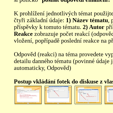
K prohlížení jednotlivých témat použijt
čtyři základní údaje:
1) Název tématu
, 
příspěvky k tomuto tématu.
2) Autor
pří
Reakce
zobrazuje počet reakcí (odpověd
vložení, popřípadě poslední reakce na p
Odpověd (reakci) na téma provedete vy
detailu danného tématu (povinné údaje 
automaticky, Odpověd)
Postup vkládání fotek do diskuse z vl