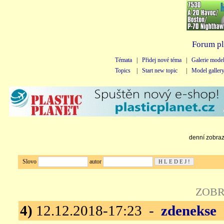
Forum pl
Témata
|
Přidej nové téma
|
Galerie mode
Topics
|
Start new topic
|
Model galler
denní zobraze
Slovo
autor
ZOBR
4)
12.12.2018-17:23 -
zdenekse
1