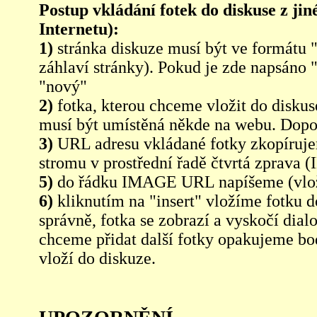
Postup vkládání fotek do diskuse z jin
Internetu):
1)
stránka diskuze musí být ve formátu 
záhlaví stránky). Pokud je zde napsáno 
"nový"
2)
fotka, kterou chceme vložit do diskus
musí být umístěná někde na webu. Dopo
3)
URL adresu vkládané fotky zkopíruj
stromu v prostřední řadě čtvrtá zpra
5)
do řádku IMAGE URL napíšeme (vlo
6)
kliknutím na "insert" vložíme fotku d
správně, fotka se zobrazí a vyskočí dia
chceme přidat další fotky opakujeme bod
vloží do diskuze.