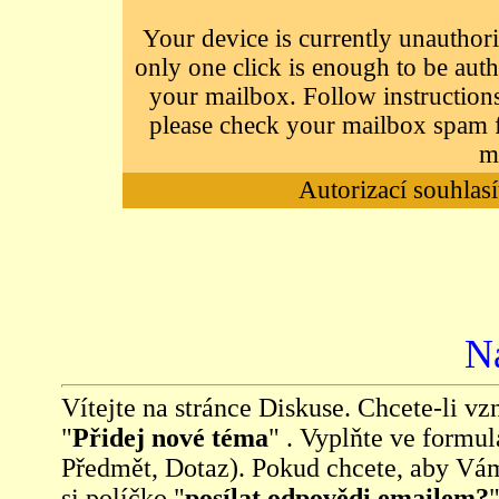
Your device is currently unauthori
only one click is enough to be auth
your mailbox. Follow instructions
please check your mailbox spam f
m
Autorizací souhlasí
N
Vítejte na stránce Diskuse. Chcete-li vzn
"
Přidej nové téma
" . Vyplňte ve formul
Předmět, Dotaz). Pokud chcete, aby Vá
si políčko "
posílat odpovědi emailem?
"