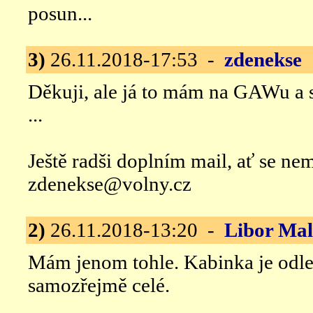
posun...
3)
26.11.2018-17:53 -
zdenekse
1
Děkuji, ale já to mám na GAWu a
...
Ještě radši doplním mail, ať se ne
zdenekse@volny.cz
2)
26.11.2018-13:20 -
Libor Ma
Mám jenom tohle. Kabinka je odle
samozřejmě celé.