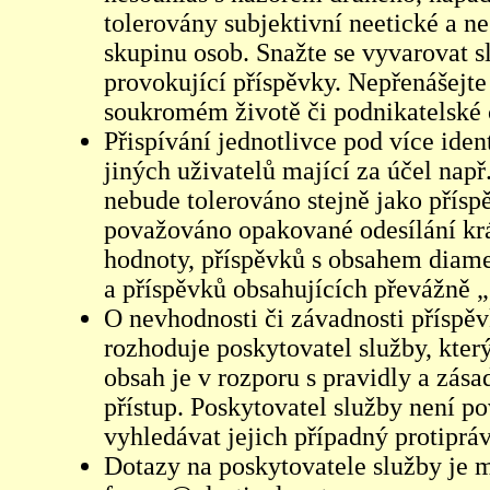
tolerovány subjektivní neetické a n
skupinu osob. Snažte se vyvarovat s
provokující příspěvky. Nepřenášejte
soukromém životě či podnikatelské 
Přispívání jednotlivce pod více iden
jiných uživatelů mající za účel např
nebude tolerováno stejně jako přís
považováno opakované odesílání kr
hodnoty, příspěvků s obsahem diame
a příspěvků obsahujících převážně „
O nevhodnosti či závadnosti příspěv
rozhoduje poskytovatel služby, který
obsah je v rozporu s pravidly a zás
přístup. Poskytovatel služby není p
vyhledávat jejich případný protiprá
Dotazy na poskytovatele služby je