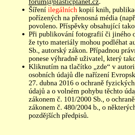
forum@plasticplanet.cz
.
Šíření
ilegálních
kopií knih, publik
pořízených na přenosná média (např
povoleno. Příspěvky obsahující tak
Při publikování fotografií či jiného
že tyto materiály mohou podléhat 
Sb., autorský zákon. Případnou práv
ponese výhradně uživatel, který tako
Kliknutím na tlačítko „zde“ v autor
osobních údajů dle nařízení Evrops
27. dubna 2016 o ochraně fyzických
údajů a o volném pohybu těchto údaj
zákonem č. 101/2000 Sb., o ochraně 
zákonem č. 480/2004 b., o některých
pozdějších předpisů.