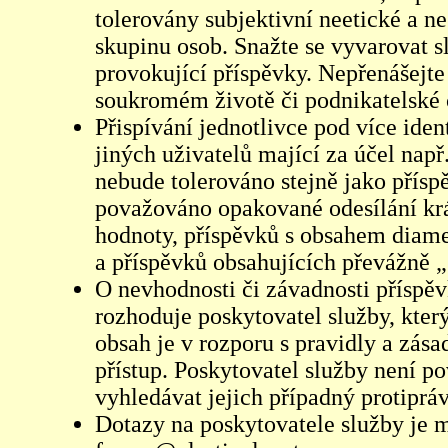
tolerovány subjektivní neetické a n
skupinu osob. Snažte se vyvarovat s
provokující příspěvky. Nepřenášejte
soukromém životě či podnikatelské 
Přispívání jednotlivce pod více iden
jiných uživatelů mající za účel např
nebude tolerováno stejně jako přís
považováno opakované odesílání kr
hodnoty, příspěvků s obsahem diame
a příspěvků obsahujících převážně „
O nevhodnosti či závadnosti příspěv
rozhoduje poskytovatel služby, který
obsah je v rozporu s pravidly a zás
přístup. Poskytovatel služby není p
vyhledávat jejich případný protiprá
Dotazy na poskytovatele služby je