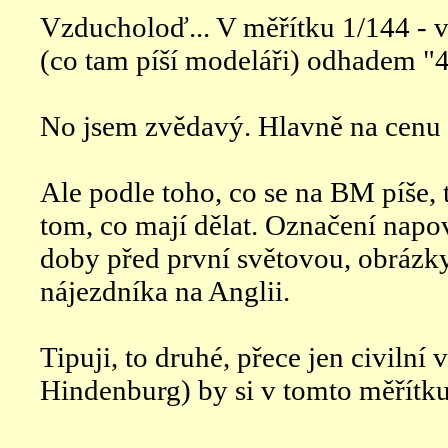
Vzducholoď... V měřítku 1/144 - v
(co tam píší modeláři) odhadem "
No jsem zvědavý. Hlavně na cenu 
Ale podle toho, co se na BM píše, 
tom, co mají dělat. Označení napov
doby před první světovou, obrázk
nájezdníka na Anglii.
Tipuji, to druhé, přece jen civiln
Hindenburg) by si v tomto měřítku