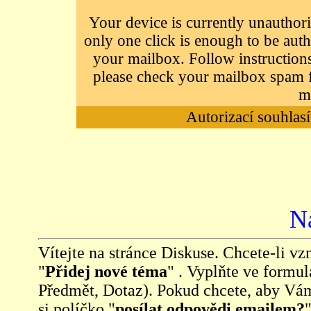
Your device is currently unauthori
only one click is enough to be auth
your mailbox. Follow instructions
please check your mailbox spam f
m
Autorizací souhlasí
N
Vítejte na stránce Diskuse. Chcete-li vzn
"
Přidej nové téma
" . Vyplňte ve formul
Předmět, Dotaz). Pokud chcete, aby Vá
si políčko "
posílat odpovědi emailem?
"