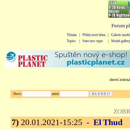
Forum pl
Témata
|
Přidej nové téma
|
Galerie mode
Topics
|
Start new topic
|
Model galler
denní zobraze
Slovo
autor
ZOBR
7)
20.01.2021-15:25 -
El Thud
n