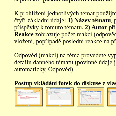
K prohlížení jednotlivých témat použijt
čtyři základní údaje:
1) Název tématu
, 
příspěvky k tomuto tématu.
2) Autor
pří
Reakce
zobrazuje počet reakcí (odpověd
vložení, popřípadě poslední reakce na p
Odpověd (reakci) na téma provedete vy
detailu danného tématu (povinné údaje 
automaticky, Odpověd)
Postup vkládání fotek do diskuse z vl