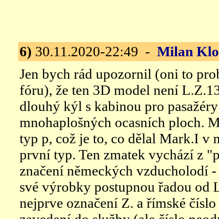
6)
30.11.2020-22:49 -
Milan Kl
Jen bych rád upozornil (oni to pro
fóru), že ten 3D model není L.Z.13
dlouhý kýl s kabinou pro pasažéry 
mnohaplošných ocasních ploch. Mo
typ p, což je to, co dělal Mark.I v
první typ. Ten zmatek vychází z 
značení německých vzducholodí - 
své výrobky postupnou řadou od L
nejprve označení Z. a římské číslo