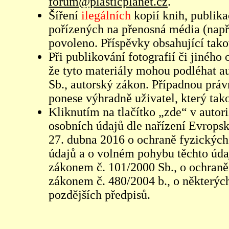
forum@plasticplanet.cz
.
Šíření
ilegálních
kopií knih, publik
pořízených na přenosná média (např
povoleno. Příspěvky obsahující tak
Při publikování fotografií či jiného
že tyto materiály mohou podléhat 
Sb., autorský zákon. Případnou práv
ponese výhradně uživatel, který tako
Kliknutím na tlačítko „zde“ v autor
osobních údajů dle nařízení Evrops
27. dubna 2016 o ochraně fyzických
údajů a o volném pohybu těchto údaj
zákonem č. 101/2000 Sb., o ochraně 
zákonem č. 480/2004 b., o některých
pozdějších předpisů.