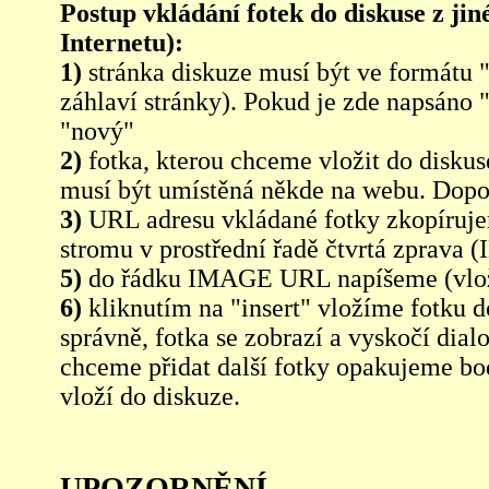
Postup vkládání fotek do diskuse z jin
Internetu):
1)
stránka diskuze musí být ve formátu 
záhlaví stránky). Pokud je zde napsáno 
"nový"
2)
fotka, kterou chceme vložit do diskus
musí být umístěná někde na webu. Dopo
3)
URL adresu vkládané fotky zkopíruj
stromu v prostřední řadě čtvrtá zpra
5)
do řádku IMAGE URL napíšeme (vlo
6)
kliknutím na "insert" vložíme fotku d
správně, fotka se zobrazí a vyskočí dia
chceme přidat další fotky opakujeme bod
vloží do diskuze.
UPOZORNĚNÍ