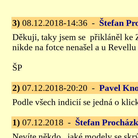
3)
08.12.2018-14:36 -
Štefan Pr
Děkuji, taky jsem se přikláněl ke 
nikde na fotce nenašel a u Revellu 
ŠP
2)
07.12.2018-20:20 -
Pavel Kn
Podle všech indicií se jedná o kli
1)
07.12.2018 -
Štefan Procház
Nevíte někdo, jaké modely se sk