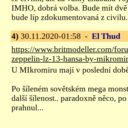
IMHO, dobrá volba. Bude mít dvě -
bude líp zdokumentovaná z civilu.
4)
30.11.2020-01:58 -
El Thud
n
https://www.britmodeller.com/fo
zeppelin-lz-13-hansa-by-mikromir
U MIkromiru mají v poslední době 
Po šíleném sovětském mega monstr
další šílenost.. paradoxně něco, p
prahnul...