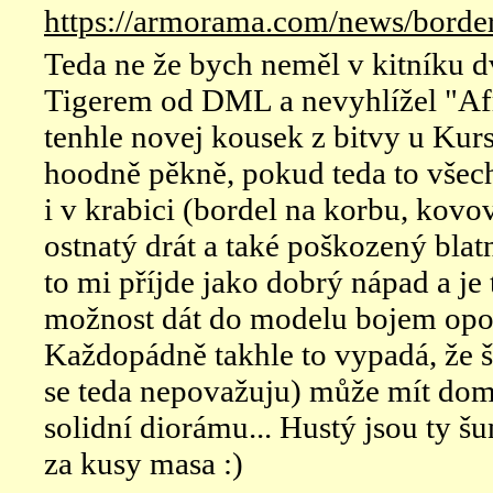
https://armorama.com/news/border
Teda ne že bych neměl v kitníku d
Tigerem od DML a nevyhlížel "Af
tenhle novej kousek z bitvy u Kur
hoodně pěkně, pokud teda to všec
i v krabici (bordel na korbu, kovov
ostnatý drát a také poškozený blat
to mi příjde jako dobrý nápad a je
možnost dát do modelu bojem opot
Každopádně takhle to vypadá, že 
se teda nepovažuju) může mít doma
solidní diorámu... Hustý jsou ty š
za kusy masa :)