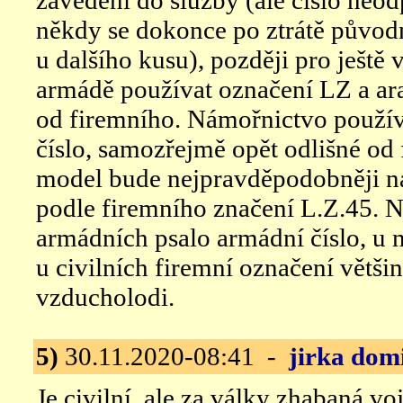
zavedení do služby (ale číslo neo
někdy se dokonce po ztrátě půvo
u dalšího kusu), později pro ještě v
armádě používat označení LZ a ara
od firemního. Námořnictvo použív
číslo, samozřejmě opět odlišné od
model bude nejpravděpodobněji ná
podle firemního značení L.Z.45. N
armádních psalo armádní číslo, u 
u civilních firemní označení větš
vzducholodi.
5)
30.11.2020-08:41 -
jirka dom
Je civilní, ale za války zhabaná v