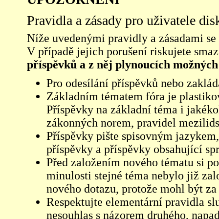
Pravidla a zásady pro uživatele di
Níže uvedenými pravidly a zásadami se ří
V případě jejich porušení riskujete sma
příspěvků a z něj plynoucích možných
Pro odesílání příspěvků nebo zaklád
Základním tématem fóra je plastikov
Příspěvky na základní téma i jakéko
zákonných norem, pravidel mezilidsk
Příspěvky pište spisovným jazykem,
příspěvky a příspěvky obsahující sp
Před založením nového tématu si pom
minulosti stejné téma nebylo již z
nového dotazu, protože mohl být za 
Respektujte elementární pravidla s
nesouhlas s názorem druhého, napad