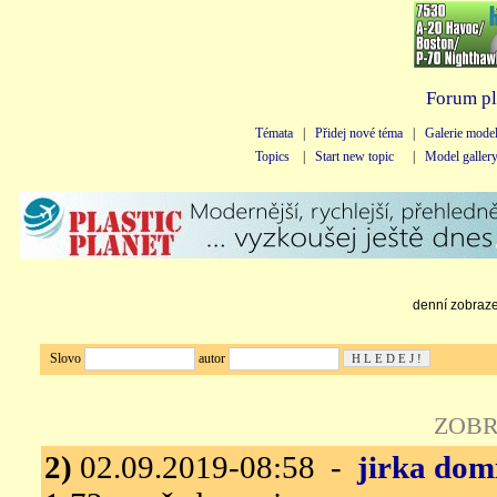
Forum pl
Témata
|
Přidej nové téma
|
Galerie mode
Topics
|
Start new topic
|
Model galler
denní zobrazen
Slovo
autor
ZOBR
2)
02.09.2019-08:58 -
jirka dom