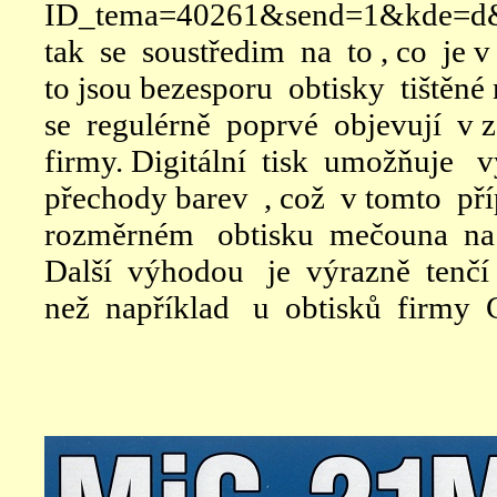
ID_tema=40261&send=1&kde=d&
tak se soustředim na to , co je 
to jsou bezesporu obtisky tištěné 
se regulérně poprvé objevují v 
firmy. Digitální tisk umožňuje 
přechody barev , což v tomto p
rozměrném obtisku mečouna na b
Další výhodou je výrazně tenčí
než například u obtisků firmy C