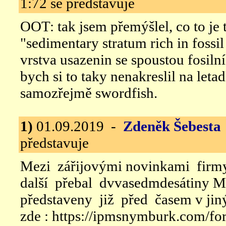
1:72 se představuje
OOT: tak jsem přemýšlel, co to je t
"
sedimentary stratum rich in fossil
vrstva usazenin se spoustou fosiln
bych si to taky nenakreslil na leta
samozřejmě swordfish.
1)
01.09.2019 -
Zdeněk Šebesta
představuje
Mezi zářijovými novinkami firm
další přebal dvvasedmdesátiny 
představeny již před časem v jin
zde : https://ipmsnymburk.com/f