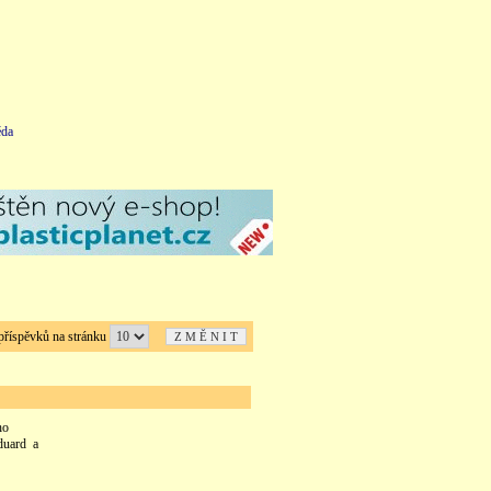
da
íspěvků na stránku
ého
Eduard a