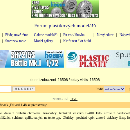
Forum plastikových modelářů
|
Přidej nové téma
|
Galerie modelářů
|
Fit test / Stavba
|
Nový editor
|
Nápově
|
Start new topic
|
Model gallery
|
Kit fit test / kit build
denní zobrazení: 16508 / today visits: 16508
Řadit
př
ZOBRAZENÍ:
HTML
pack ,Eduard 1:48 se představuje
 další z přebalů čtvrtkové Airacobry , tentokrát ve verzi P-400. Tyto stroje z pacifick
uflážních schémat aplikovaných na tento typ. Obtisky pochází opět z nové tiskárny firmy 