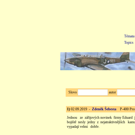
Témata
Topics
Slovo
autor
1)
02.09.2019 -
Zdeněk Šebesta
P-400 Profi
Jednou ze zářijových novinek firmy Eduard je
bojiště nesly jedny z nejatraktivnějších kam
vypadají velmi dobře.