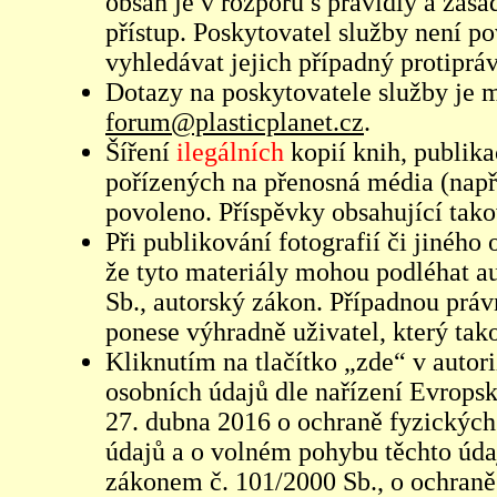
obsah je v rozporu s pravidly a zás
přístup. Poskytovatel služby není p
vyhledávat jejich případný protiprá
Dotazy na poskytovatele služby je
forum@plasticplanet.cz
.
Šíření
ilegálních
kopií knih, publik
pořízených na přenosná média (např
povoleno. Příspěvky obsahující tak
Při publikování fotografií či jiného
že tyto materiály mohou podléhat 
Sb., autorský zákon. Případnou práv
ponese výhradně uživatel, který tako
Kliknutím na tlačítko „zde“ v autor
osobních údajů dle nařízení Evrops
27. dubna 2016 o ochraně fyzických
údajů a o volném pohybu těchto údaj
zákonem č. 101/2000 Sb., o ochraně 