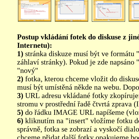
Postup vkládání fotek do diskuse z jin
Internetu):
1)
stránka diskuze musí být ve formátu 
záhlaví stránky). Pokud je zde napsáno 
"nový"
2)
fotka, kterou chceme vložit do diskus
musí být umístěná někde na webu. Dopo
3)
URL adresu vkládané fotky zkopíruj
stromu v prostřední řadě čtvrtá zpra
5)
do řádku IMAGE URL napíšeme (vlo
6)
kliknutím na "insert" vložíme fotku d
správně, fotka se zobrazí a vyskočí dia
chceme přidat další fotky opakujeme bod