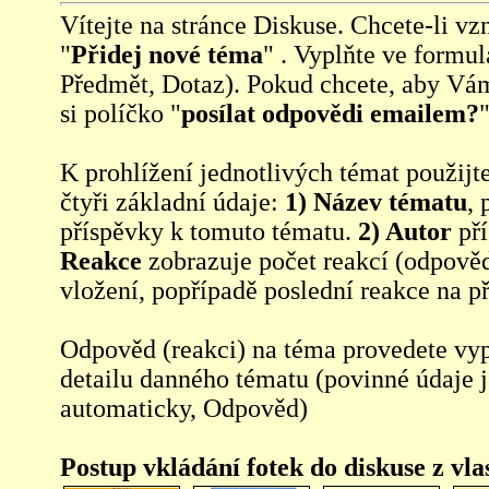
Vítejte na stránce Diskuse. Chcete-li vzn
"
Přidej nové téma
" . Vyplňte ve formul
Předmět, Dotaz). Pokud chcete, aby Vá
si políčko "
posílat odpovědi emailem?
"
K prohlížení jednotlivých témat použijt
čtyři základní údaje:
1) Název tématu
, 
příspěvky k tomuto tématu.
2) Autor
pří
Reakce
zobrazuje počet reakcí (odpověd
vložení, popřípadě poslední reakce na p
Odpověd (reakci) na téma provedete vy
detailu danného tématu (povinné údaje 
automaticky, Odpověd)
Postup vkládání fotek do diskuse z vl