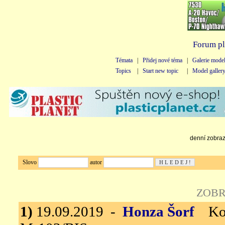
Forum pl
Témata
|
Přidej nové téma
|
Galerie mode
Topics
|
Start new topic
|
Model galler
denní zobraze
Slovo
autor
ZOBR
1)
19.09.2019 -
Honza Šorf
Kou