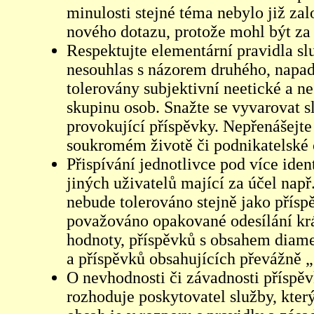
minulosti stejné téma nebylo již z
nového dotazu, protože mohl být za 
Respektujte elementární pravidla s
nesouhlas s názorem druhého, napad
tolerovány subjektivní neetické a n
skupinu osob. Snažte se vyvarovat s
provokující příspěvky. Nepřenášejte
soukromém životě či podnikatelské 
Přispívání jednotlivce pod více iden
jiných uživatelů mající za účel např
nebude tolerováno stejně jako přís
považováno opakované odesílání kr
hodnoty, příspěvků s obsahem diame
a příspěvků obsahujících převážně „
O nevhodnosti či závadnosti příspěv
rozhoduje poskytovatel služby, který