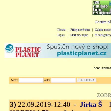
Forum pl
Témata
|
Přidej nové téma
|
Galerie mode
Topics
|
Start new topic
|
Model galler
denní zobraze
Slovo
autor
ZOBR
3)
22.09.2019-12:40 -
Jirka Š
Do