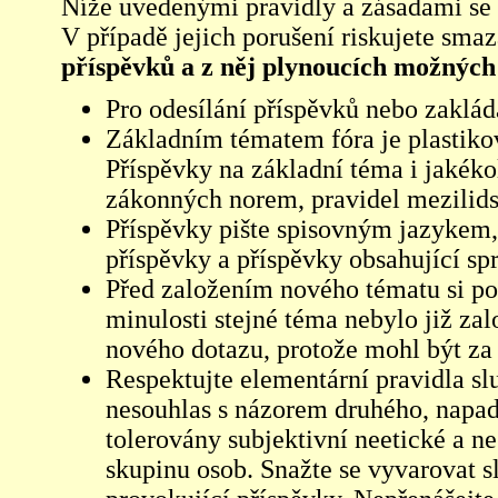
Níže uvedenými pravidly a zásadami se ří
V případě jejich porušení riskujete sma
příspěvků a z něj plynoucích možných
Pro odesílání příspěvků nebo zaklád
Základním tématem fóra je plastikov
Příspěvky na základní téma i jakéko
zákonných norem, pravidel mezilidsk
Příspěvky pište spisovným jazykem,
příspěvky a příspěvky obsahující sp
Před založením nového tématu si pom
minulosti stejné téma nebylo již z
nového dotazu, protože mohl být za 
Respektujte elementární pravidla s
nesouhlas s názorem druhého, napad
tolerovány subjektivní neetické a n
skupinu osob. Snažte se vyvarovat s