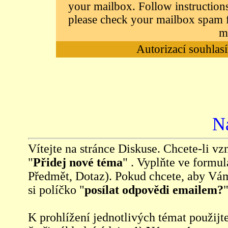
your mailbox. Follow instructions
please check your mailbox spam f
m
Autorizací souhlasí
N
Vítejte na stránce Diskuse. Chcete-li vzn
"
Přidej nové téma
" . Vyplňte ve formul
Předmět, Dotaz). Pokud chcete, aby Vá
si políčko "
posílat odpovědi emailem?
"
K prohlížení jednotlivých témat použijt