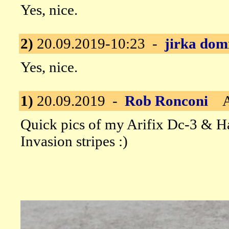
Yes, nice.
2)
20.09.2019-10:23 -
jirka dom
Yes, nice.
1)
20.09.2019 -
Rob Ronconi
Ar
Quick pics of my Arifix Dc-3 & Ha
Invasion stripes :)