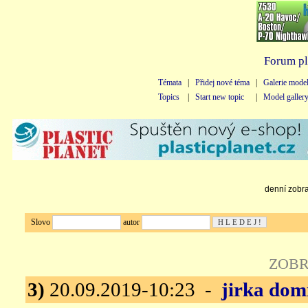
Forum pl
Témata
|
Přidej nové téma
|
Galerie mode
Topics
|
Start new topic
|
Model galler
denní zobraz
Slovo
autor
ZOBR
3)
20.09.2019-10:23 -
jirka dom