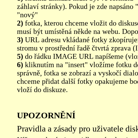
záhlaví stránky). Pokud je zde napsáno 
"nový"
2)
fotka, kterou chceme vložit do diskus
musí být umístěná někde na webu. Dopo
3)
URL adresu vkládané fotky zkopíruj
stromu v prostřední řadě čtvrtá zpra
5)
do řádku IMAGE URL napíšeme (vlo
6)
kliknutím na "insert" vložíme fotku d
správně, fotka se zobrazí a vyskočí dia
chceme přidat další fotky opakujeme bod
vloží do diskuze.
UPOZORNĚNÍ
Pravidla a zásady pro uživatele di