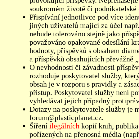
provokující příspěvky. Nepřenášejte
soukromém životě či podnikatelské 
Přispívání jednotlivce pod více iden
jiných uživatelů mající za účel např
nebude tolerováno stejně jako přís
považováno opakované odesílání kr
hodnoty, příspěvků s obsahem diame
a příspěvků obsahujících převážně „
O nevhodnosti či závadnosti příspěv
rozhoduje poskytovatel služby, který
obsah je v rozporu s pravidly a zás
přístup. Poskytovatel služby není p
vyhledávat jejich případný protiprá
Dotazy na poskytovatele služby je
forum@plasticplanet.cz
.
Šíření
ilegálních
kopií knih, publik
pořízených na přenosná média (např