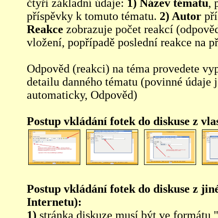
čtyři základní údaje:
1) Název tématu
, 
příspěvky k tomuto tématu.
2) Autor
pří
Reakce
zobrazuje počet reakcí (odpověd
vložení, popřípadě poslední reakce na p
Odpověd (reakci) na téma provedete vy
detailu danného tématu (povinné údaje 
automaticky, Odpověd)
Postup vkládání fotek do diskuse z vl
Postup vkládání fotek do diskuse z jin
Internetu):
1)
stránka diskuze musí být ve formátu 