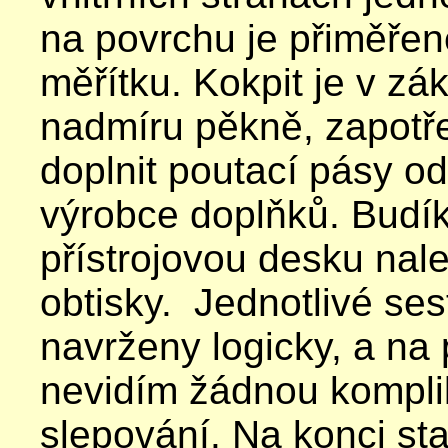
na povrchu je přiměře
měřítku. Kokpit je v z
nadmíru pěkně, zapotř
doplnit poutací pásy o
výrobce doplňků. Budík
přístrojovou desku na
obtisky. Jednotlivé ses
navrženy logicky, a na 
nevidím žádnou komplika
slepování. Na konci st