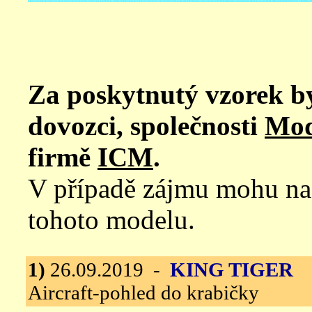
Za poskytnutý vzorek b
dovozci, společnosti
Mod
firmě
ICM
.
V případě zájmu mohu nafo
tohoto modelu.
1)
26.09.2019 -
KING TIGER
I
Aircraft-pohled do krabičky