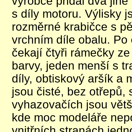
výrobce přidal dva jin
s díly motoru. Výlisky 
rozměrné krabičce s p
vrchním díle obalu. Po
čekají čtyři rámečky ze
barvy, jeden menší s t
díly, obtiskový aršík a 
jsou čisté, bez otřepů,
vyhazovačích jsou vět
kde moc modeláře nepo
vnitřních stranách jedno