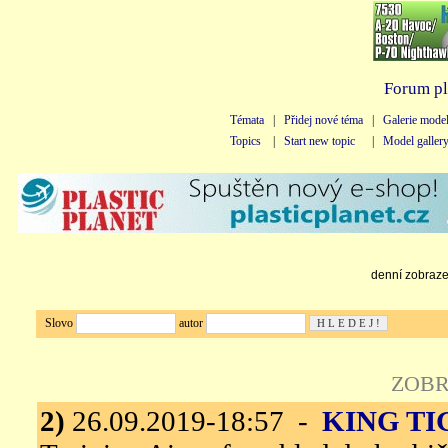
Forum pl
Témata
|
Přidej nové téma
|
Galerie mode
Topics
|
Start new topic
|
Model galler
denní zobrazen
Slovo
autor
ZOBR
2)
26.09.2019-18:57 -
KING TI