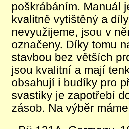
poškrábáním. Manuál j
kvalitně vytištěný a díl
nevyužijeme, jsou v n
označeny. Díky tomu n
stavbou bez větších pr
jsou kvalitní a mají tenk
obsahují i budíky pro p
svastiky je zapotřebí do
zásob. Na výběr máme 