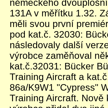
německého dvouplošní
131A v měřítku 1.32. Zá
měli svou první premiér
pod kat.č. 32030: Büc
následovaly další verze
výrobce zaměňoval ně
kat.č.32031: Bücker 
Training Aircraft a kat.
86a/K9W1 "Cypress" 
Training Aircraft. Nově