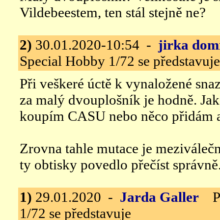
Vildebeestem, ten stál stejně ne?
2)
30.01.2020-10:54 -
jirka dom
Special Hobby 1/72 se představuje
Při veškeré úctě k vynaložené sn
za malý dvouplošník je hodně. Jako c
koupím CASU nebo něco přidám a
Zrovna tahle mutace je meziválečn
ty obtisky povedlo přečíst správně
1)
29.01.2020 -
Jarda Galler
Pot
1/72 se představuje