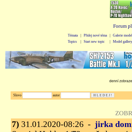
Forum pl
Témata
|
Přidej nové téma
|
Galerie mode
Topics
|
Start new topic
|
Model galler
denní zobrazen
Slovo
autor
ZOBR
7)
31.01.2020-08:26 -
jirka dom