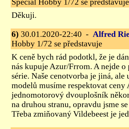
Special Hobby 1/72 se představuje
Děkuji.
6)
30.01.2020-22:40 -
Alfred Ri
Hobby 1/72 se představuje
K ceně bych rád podotkl, že je dán
nás kupuje Azur/Frrom. A nejde o p
série. Naše cenotvorba je jiná, ale
modelů musíme respektovat ceny 
jednomotorový dvouplošník někomu
na druhou stranu, opravdu jsme se 
Třeba zmiňovaný Vildebeest je jed