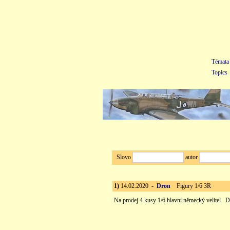
Témata
Topics
Slovo
autor
1)
14.02.2020 -
Dron
Figury 1/6 3R
Na prodej 4 kusy 1/6 hlavni německý velitel. D