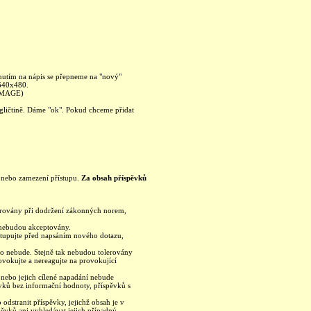
knutím na nápis se přepneme na "nový"
 640x480.
 IMAGE)
ngličtině. Dáme "ok". Pokud chceme přidat
ku nebo zamezení přístupu.
Za obsah příspěvků
olerovány při dodržení zákonných norem,
a nebudou akceptovány.
ostupujte před napsáním nového dotazu,
no nebude. Stejně tak nebudou tolerovány
ovokujte a nereagujte na provokující
h nebo jejich cílené napadání nebude
vků bez informační hodnoty, příspěvků s
odstranit příspěvky, jejichž obsah je v
pěvků ani vyhledávat jejich případný