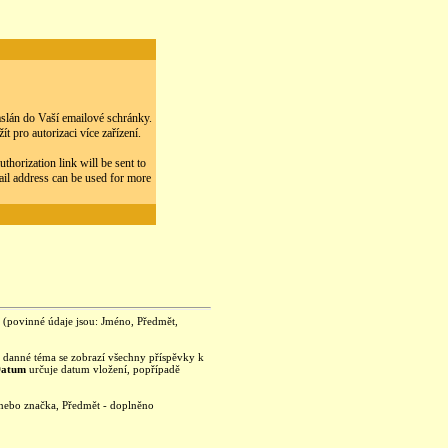
zaslán do Vaší emailové schránky.
 pro autorizaci více zařízení.
thorization link will be sent to
ail address can be used for more
je (povinné údaje jsou: Jméno, Předmět,
na danné téma se zobrazí všechny příspěvky k
Datum
určuje datum vložení, popřípadě
 nebo značka, Předmět - doplněno