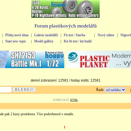
Forum plastikových modelářů
|
Přidej nové téma
|
Galerie modelářů
|
Fit test / Stavba
|
Nový editor
|
Nápově
|
Start new topic
|
Model gallery
|
Kit fit test / kit build
denní zobrazení: 12581 / today visits: 12581
Řadit
př
ZOBRAZENÍ:
HTML
ale pak 2 kusy protektora. Více podrobností v emailu .
1