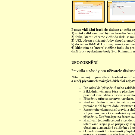
Postup vkládání fotek do diskuse z jiného se
1)
stránka diskuze musí být ve formátu "nový 
2)
fotka, kterou chceme vložit do diskuse mu
3)
URL adresu vkládané fotky zkopírujeme(C
5)
do řádku IMAGE URL napíšeme (vložíme)
6)
kliknutím na "insert" vložíme fotku do pro
další fotky opakujeme body 2-6. Kliknutím na 
UPOZORNĚNÍ
Pravidla a zásady pro uživatele diskus
Níže uvedenými pravidly a zásadami se řídí vš
a z něj plynoucích možných důsledků odpoví
Pro odesílání příspěvků nebo zakládá
Základním tématem fóra je plastikové
pravidel mezilidské slušnosti a těchto
Příspěvky pište spisovným jazykem, 
Před založením nového tématu si pom
protože mohl být za dobu existence 
Respektujte elementární pravidla sl
subjektivní neetické a neslušné výr
příspěvky. Nepřenášejte na fórum sv
Přispívání jednotlivce pod více ident
tolerováno stejně jako příspěvky m
obsahem diametrálně odlišným od ost
O nevhodnosti či závadnosti příspěvk
rozporu s pravidly a zásadami a v kr