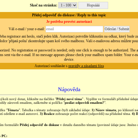
Skoč na stránku:
Přidej odpověď do diskuse / Reply to this topic
Je potřeba provést autorizaci
Váš e-mail / your e-mail:
eba registrace ani heslo, stačí jeden klik. Autorizaci potvrdíte kliknutím na odkaz, který bude 
ložce 'přijatá pošta' zkontrolujte spam koš svého mailboxu. Vaši e-mailovou adresu můžete použít
orized. No registration or password is needed; only one click is enough to be authorized. The au
ns sent via the e-mail. If no message appears please check your mailbox spam folder. Your e-m
device.
Autorizací souhlasíte s
pravidly a zásadami fóra
Nápověda
kýkoli nový dotaz, klikněte na tlačítko "
Přidej nové téma
" . Vyplňte ve formuláři příslušné úda
ily zároveň emailem, zaškrtněte si políčko "
posílat odpovědi emailem?
".
ídku "
Témata
". Tabulka s tématy zobrazuje čtyři základní údaje:
1) Název tématu
, po kliknutí 
tí odešlete e-mail autorovi.
3) Reakce
zobrazuje počet reakcí (odpovědí) na příslušné téma.
4) 
ním formuláře
Přidej odpověď do diskuse
v detailu danného tématu (povinné údaje jsou: Jméno
o PC: