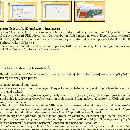
rveru (fotografie již umístěné v Internetu):
editor" (volba zcela vpravo v menu v záhlaví stránky). Pokud je zde napsáno "starý editor" kli
sí mít svou vlastní URL adresu, tzn., že musí být umístěná někde na webu. Doporučená velikost
TRL+C) 4)klikneme na ikonu zeleného stromu v prostřední řadě čtvrtá zprava (INSERT/EDIT
 adresu fotky (CTRL+V)
hlížecího pole. Pokud je adresa napsána správně, fotka se zobrazí a vyskočí dialogové okno v a
tlačítko "odeslat" se fotka vloží do diskuze.
ního fóra plastikových modelářů
ichni přispěvatelé, čtěte je proto pozorně. V případě jejich porušení riskujete smazání příspěv
dá výhradně jejich pisatel
.
ní témat je nutná autorizace.
 modelářství a věci s ním související. Příspěvky na základní téma i jakékoli jiné téma budou t
 pravidel a zásad.
který lze prokládat slangovými výrazy. Vulgární příspěvky a příspěvky obsahující sprostá slov
ocí vyhledávače nejprve ověřte, jestli v minulosti stejné téma nebylo již založeno. Obdobně p
fóra již zodpovězen.
ušného chování. Můžete vzájemně vyjádřit nesouhlas s názorem druhého, napadání však tolerová
oky směřující na konkrétní osobu nebo skupinu osob. Snažte se vyvarovat slovních narážek. Nepr
é spory mající základ ve vašem soukromém životě či podnikatelské činnosti.
itami (nicky) nebo přebírání jmen či identit jiných uživatelů mající za účel např. matení ostatníc
ající povahu spamu. Za spam je považováno opakované odesílání krátkých či nesmyslných příspě
atních příspěvků v tématu a příspěvků obsahujících převážně „smajlíky“.
ů v návaznosti na tato pravidla a zásady rozhoduje poskytovatel služby, který si vyhrazuje právo 
ajním případě zamezit uživateli přístup. Poskytovatel služby není povinen dohlížet na obsah přís