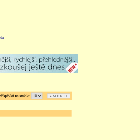
da
íspěvků na stránku