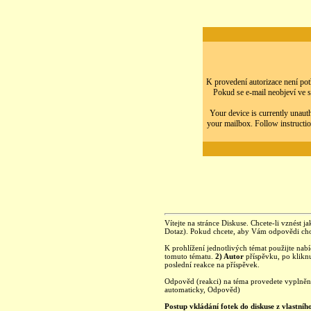
K provedení autorizace není potř
Pokud se e-mail neobjeví ve s
Your device is currently unauth
your mailbox. Follow instructio
Vítejte na stránce Diskuse. Chcete-li vznést ja
Dotaz). Pokud chcete, aby Vám odpovědi chod
K prohlížení jednotlivých témat použijte nab
tomuto tématu.
2) Autor
příspěvku, po kliknu
poslední reakce na příspěvek.
Odpověd (reakci) na téma provedete vyplně
automaticky, Odpověd)
Postup vkládání fotek do diskuse z vlastníh