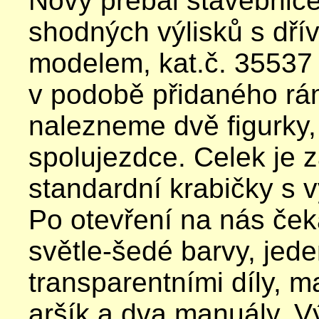
Nový přebal stavebnic
shodných výlisků s dř
modelem, kat.č. 35537 
v podobě přidaného rá
nalezneme dvě figurky, 
spolujezdce. Celek je 
standardní krabičky s 
Po otevření na nás če
světle-šedé barvy, jed
transparentními díly, m
aršík a dva manuály. Vý