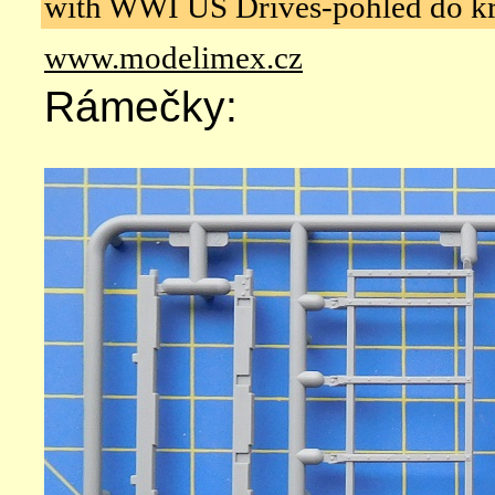
with WWI US Drives-pohled do k
www.modelimex.cz
Rámečky: