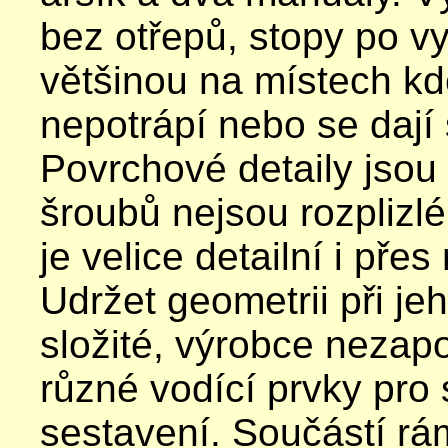
bez otřepů, stopy po v
většinou na místech k
nepotrápí nebo se dají 
Povrchové detaily jsou 
šroubů nejsou rozpliz
je velice detailní i pře
Udržet geometrii při j
složité, výrobce nezap
různé vodící prvky pro
sestavení. Součástí rá