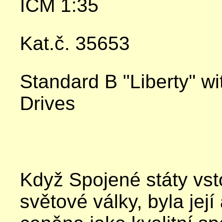
ICM 1:35
Kat.č. 35653
Standard B "Liberty" 
Drives
Když Spojené státy vst
světové války, byla jej