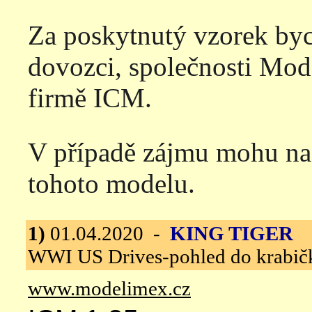
Za poskytnutý vzorek byc
dovozci, společnosti Mod
firmě ICM.
V případě zájmu mohu nafot
tohoto modelu.
1)
01.04.2020 -
KING TIGER
IC
WWI US Drives-pohled do krabič
www.modelimex.cz