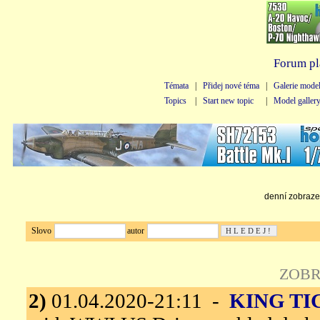
Forum pl
Témata
|
Přidej nové téma
|
Galerie mode
Topics
|
Start new topic
|
Model galler
denní zobrazen
Slovo
autor
ZOBR
2)
01.04.2020-21:11 -
KING TI