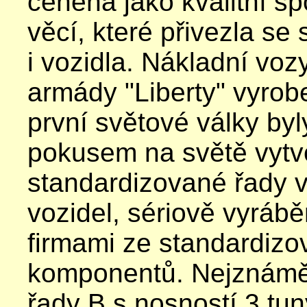
ceněna jako kvalitní s
věcí, které přivezla se
i vozidla. Nákladní vo
armády "Liberty" vyrob
první světové války by
pokusem na světě vytvo
standardizované řady 
vozidel, sériově vyráb
firmami ze standardiz
komponentů. Nejznáměj
řady B s nosností 3 tun