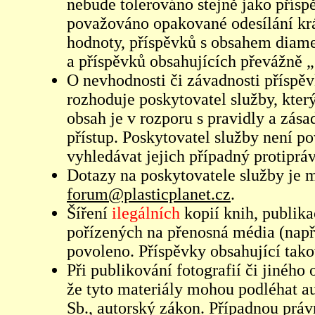
nebude tolerováno stejně jako přís
považováno opakované odesílání kr
hodnoty, příspěvků s obsahem diame
a příspěvků obsahujících převážně „
O nevhodnosti či závadnosti příspěv
rozhoduje poskytovatel služby, který
obsah je v rozporu s pravidly a zás
přístup. Poskytovatel služby není p
vyhledávat jejich případný protiprá
Dotazy na poskytovatele služby je
forum@plasticplanet.cz
.
Šíření
ilegálních
kopií knih, publik
pořízených na přenosná média (např
povoleno. Příspěvky obsahující tak
Při publikování fotografií či jiného
že tyto materiály mohou podléhat 
Sb., autorský zákon. Případnou práv