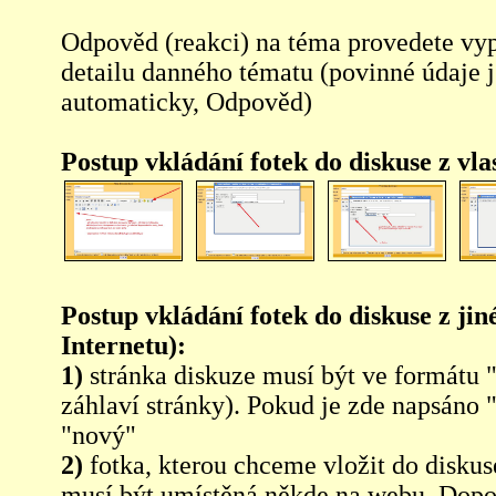
Odpověd (reakci) na téma provedete vy
detailu danného tématu (povinné údaje 
automaticky, Odpověd)
Postup vkládání fotek do diskuse z vl
Postup vkládání fotek do diskuse z jin
Internetu):
1)
stránka diskuze musí být ve formátu 
záhlaví stránky). Pokud je zde napsáno 
"nový"
2)
fotka, kterou chceme vložit do diskus
musí být umístěná někde na webu. Dopo