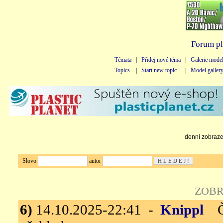
Forum pl
Témata
|
Přidej nové téma
|
Galerie mode
Topics
|
Start new topic
|
Model galler
denní zobrazen
Slovo
autor
ZOBR
6)
14.10.2025-22:41 -
Knippl
Čs.