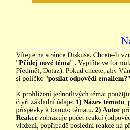
N
Vítejte na stránce Diskuse. Chcete-li vzn
"
Přidej nové téma
" . Vyplňte ve formul
Předmět, Dotaz). Pokud chcete, aby Vá
si políčko "
posílat odpovědi emailem?
"
K prohlížení jednotlivých témat použijt
čtyři základní údaje:
1) Název tématu
, 
příspěvky k tomuto tématu.
2) Autor
pří
Reakce
zobrazuje počet reakcí (odpověd
vložení, popřípadě poslední reakce na p