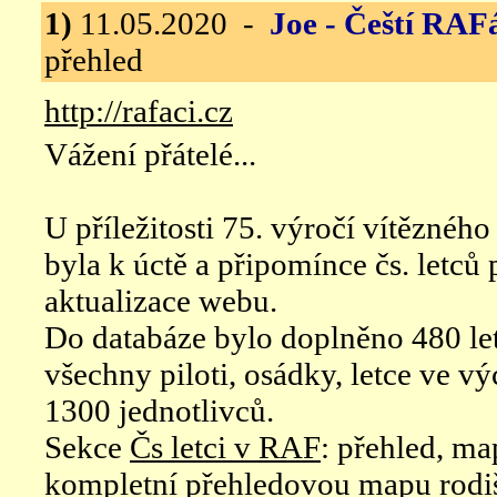
1)
11.05.2020 -
Joe - Čeští RAF
přehled
http://rafaci.cz
Vážení přátelé...
U příležitosti 75. výročí vítěznéh
byla k úctě a připomínce čs. letců
aktualizace webu.
Do databáze bylo doplněno 480 let
všechny piloti, osádky, letce ve v
1300 jednotlivců.
Sekce
Čs letci v RAF
: přehled, ma
kompletní přehledovou mapu rodi