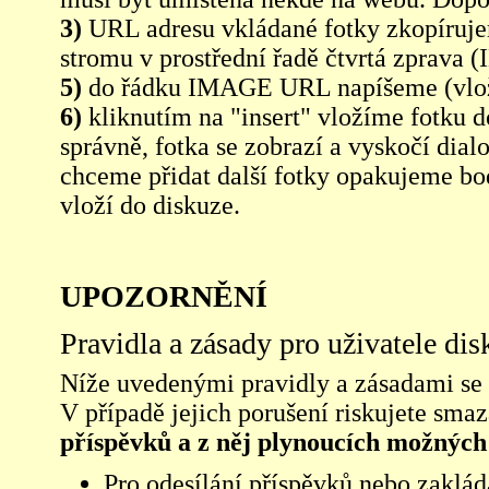
3)
URL adresu vkládané fotky zkopíruj
stromu v prostřední řadě čtvrtá zpra
5)
do řádku IMAGE URL napíšeme (vlo
6)
kliknutím na "insert" vložíme fotku d
správně, fotka se zobrazí a vyskočí dia
chceme přidat další fotky opakujeme bod
vloží do diskuze.
UPOZORNĚNÍ
Pravidla a zásady pro uživatele di
Níže uvedenými pravidly a zásadami se ří
V případě jejich porušení riskujete sma
příspěvků a z něj plynoucích možných
Pro odesílání příspěvků nebo zaklád