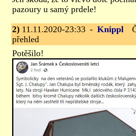
pazoury u samý prdele!
2)
11.11.2020-23:33 -
Knippl
Čs.
přehled
Potěšilo!