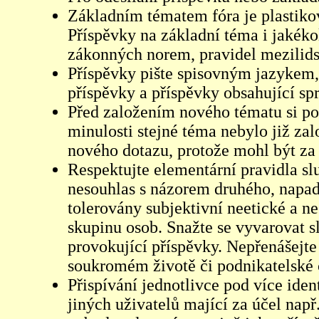
Základním tématem fóra je plastikov
Příspěvky na základní téma i jakéko
zákonných norem, pravidel mezilidsk
Příspěvky pište spisovným jazykem,
příspěvky a příspěvky obsahující sp
Před založením nového tématu si pom
minulosti stejné téma nebylo již z
nového dotazu, protože mohl být za 
Respektujte elementární pravidla s
nesouhlas s názorem druhého, napad
tolerovány subjektivní neetické a n
skupinu osob. Snažte se vyvarovat s
provokující příspěvky. Nepřenášejte
soukromém životě či podnikatelské 
Přispívání jednotlivce pod více iden
jiných uživatelů mající za účel např