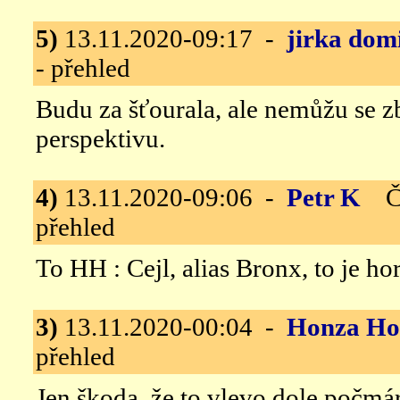
5)
13.11.2020-09:17 -
jirka dom
- přehled
Budu za šťourala, ale nemůžu se z
perspektivu.
4)
13.11.2020-09:06 -
Petr K
Čs.
přehled
To HH : Cejl, alias Bronx, to je ho
3)
13.11.2020-00:04 -
Honza Ho
přehled
Jen škoda, že to vlevo dole počmár