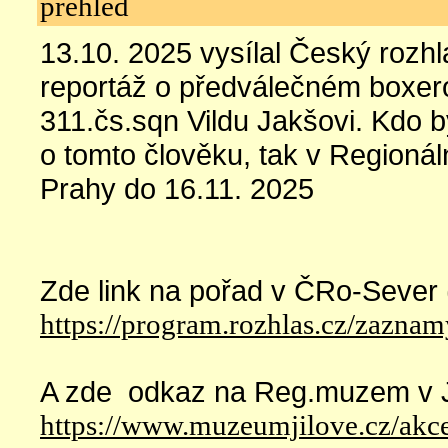
přehled
13.10. 2025 vysílal Český rozh
reportáž o předválečném boxero
311.čs.sqn Vildu Jakšovi. Kdo by
o tomto člověku, tak v Regioná
Prahy do 16.11. 2025
Zde link na pořad v ČRo-Sever 
https://program.rozhlas.cz/zazna
A zde odkaz na Reg.muzem v J
https://www.muzeumjilove.cz/akce