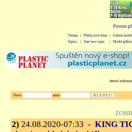
Forum pl
Témata
|
Přidej nové téma
|
Galerie mode
Topics
|
Start new topic
|
Model galler
denní zobrazen
Slovo
autor
ZOBR
2)
24.08.2020-07:33 -
KING TI