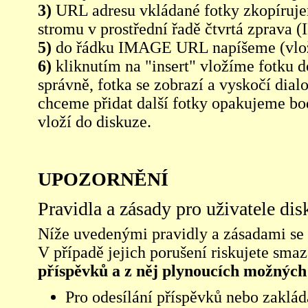
3)
URL adresu vkládané fotky zkopíruj
stromu v prostřední řadě čtvrtá zpra
5)
do řádku IMAGE URL napíšeme (vlo
6)
kliknutím na "insert" vložíme fotku d
správně, fotka se zobrazí a vyskočí dia
chceme přidat další fotky opakujeme bod
vloží do diskuze.
UPOZORNĚNÍ
Pravidla a zásady pro uživatele di
Níže uvedenými pravidly a zásadami se ří
V případě jejich porušení riskujete sma
příspěvků a z něj plynoucích možných
Pro odesílání příspěvků nebo zaklád