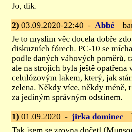
Jo, dík.
2)
03.09.2020-22:40 -
Abbé
bar
Je to myslím věc docela dobře z
diskuzních fórech. PC-10 se míchal
podle daných váhových poměrů, tz
ale na strojích byla ještě opatře
celulózovým lakem, který, jak stá
zelena. Někdy více, někdy méně, 
za jediným správným odstínem.
1)
01.09.2020 -
jirka dominec
b
Tak jsem se zrovna dočetl (Munso