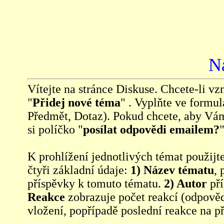
N
Vítejte na stránce Diskuse. Chcete-li vzn
"
Přidej nové téma
" . Vyplňte ve formul
Předmět, Dotaz). Pokud chcete, aby Vá
si políčko "
posílat odpovědi emailem?
"
K prohlížení jednotlivých témat použijt
čtyři základní údaje:
1) Název tématu
, 
příspěvky k tomuto tématu.
2) Autor
pří
Reakce
zobrazuje počet reakcí (odpověd
vložení, popřípadě poslední reakce na p