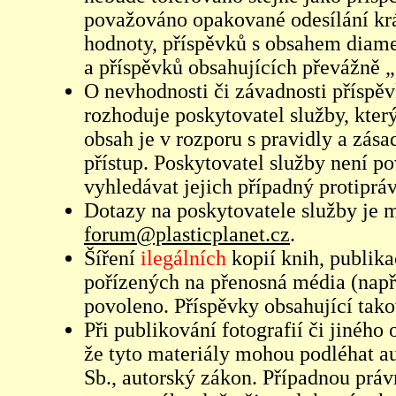
považováno opakované odesílání kr
hodnoty, příspěvků s obsahem diame
a příspěvků obsahujících převážně „
O nevhodnosti či závadnosti příspěv
rozhoduje poskytovatel služby, který
obsah je v rozporu s pravidly a zás
přístup. Poskytovatel služby není p
vyhledávat jejich případný protiprá
Dotazy na poskytovatele služby je
forum@plasticplanet.cz
.
Šíření
ilegálních
kopií knih, publik
pořízených na přenosná média (např
povoleno. Příspěvky obsahující tak
Při publikování fotografií či jiného
že tyto materiály mohou podléhat 
Sb., autorský zákon. Případnou práv