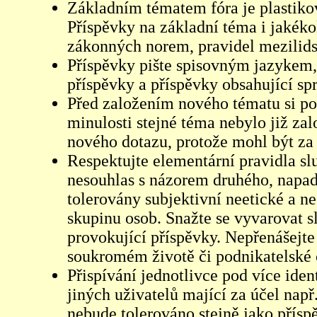
Základním tématem fóra je plastikov
Příspěvky na základní téma i jakéko
zákonných norem, pravidel mezilidsk
Příspěvky pište spisovným jazykem,
příspěvky a příspěvky obsahující sp
Před založením nového tématu si pom
minulosti stejné téma nebylo již z
nového dotazu, protože mohl být za 
Respektujte elementární pravidla s
nesouhlas s názorem druhého, napad
tolerovány subjektivní neetické a n
skupinu osob. Snažte se vyvarovat s
provokující příspěvky. Nepřenášejte
soukromém životě či podnikatelské 
Přispívání jednotlivce pod více iden
jiných uživatelů mající za účel např
nebude tolerováno stejně jako přís