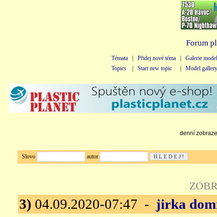
Forum pl
Témata
|
Přidej nové téma
|
Galerie mode
Topics
|
Start new topic
|
Model galler
denní zobrazen
Slovo
autor
ZOBR
3)
04.09.2020-07:47 -
jirka dom