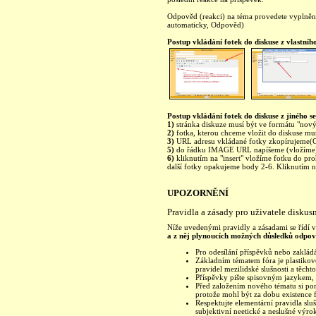
Odpověd (reakci) na téma provedete vyplně
automaticky, Odpověd)
Postup vkládání fotek do diskuse z vlastníh
Postup vkládání fotek do diskuse z jiného se
1)
stránka diskuze musí být ve formátu "nový 
2)
fotka, kterou chceme vložit do diskuse mu
3)
URL adresu vkládané fotky zkopírujeme(C
5)
do řádku IMAGE URL napíšeme (vložíme)
6)
kliknutím na "insert" vložíme fotku do pro
další fotky opakujeme body 2-6. Kliknutím na 
UPOZORNĚNÍ
Pravidla a zásady pro uživatele diskus
Níže uvedenými pravidly a zásadami se řídí vš
a z něj plynoucích možných důsledků odpoví
Pro odesílání příspěvků nebo zakládá
Základním tématem fóra je plastikové
pravidel mezilidské slušnosti a těchto
Příspěvky pište spisovným jazykem, 
Před založením nového tématu si pom
protože mohl být za dobu existence 
Respektujte elementární pravidla sl
subjektivní neetické a neslušné výr