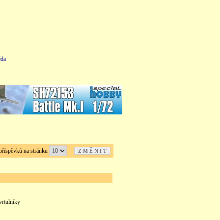
da
íspěvků na stránku
vrtulníky