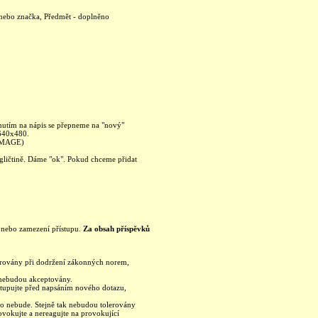
 nebo značka, Předmět - doplněno
knutím na nápis se přepneme na "nový"
 640x480.
 IMAGE)
ngličtině. Dáme "ok". Pokud chceme přidat
ku nebo zamezení přístupu.
Za obsah příspěvků
olerovány při dodržení zákonných norem,
a nebudou akceptovány.
ostupujte před napsáním nového dotazu,
no nebude. Stejně tak nebudou tolerovány
ovokujte a nereagujte na provokující