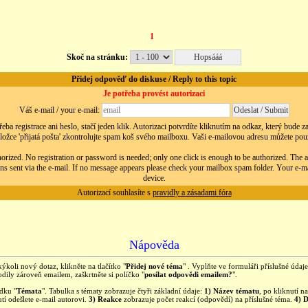
1
Skoč na stránku:
Přidej odpověď do diskuse / Reply to this topic
Je potřeba provést autorizaci
Váš e-mail / your e-mail:
eba registrace ani heslo, stačí jeden klik. Autorizaci potvrdíte kliknutím na odkaz, který bude 
ložce 'přijatá pošta' zkontrolujte spam koš svého mailboxu. Vaši e-mailovou adresu můžete použít
orized. No registration or password is needed; only one click is enough to be authorized. The au
ns sent via the e-mail. If no message appears please check your mailbox spam folder. Your e-m
device.
Autorizací souhlasíte s
pravidly a zásadami fóra
Nápověda
kýkoli nový dotaz, klikněte na tlačítko "
Přidej nové téma
" . Vyplňte ve formuláři příslušné úda
ily zároveň emailem, zaškrtněte si políčko "
posílat odpovědi emailem?
".
ídku "
Témata
". Tabulka s tématy zobrazuje čtyři základní údaje:
1) Název tématu
, po kliknutí 
tí odešlete e-mail autorovi.
3) Reakce
zobrazuje počet reakcí (odpovědí) na příslušné téma.
4) 