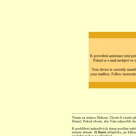
K provedení autorizace není potř
Pokud se e-mail neobjeví ve s
Your device is currently unauth
your mailbox. Follow instructio
Vítejte na stránce Diskuse. Chcete-li vznést ja
Dotaz). Pokud chcete, aby Vám odpovědi chod
K prohlížení jednotlivých témat použijte nab
tomuto tématu.
2) Autor
příspěvku, po kliknu
poslední reakce na příspěvek.