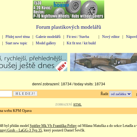
Forum plastikových modelářů
|
Přidej nové téma
|
Galerie modelářů
|
Fit test / Stavba
|
Nový editor
|
Nápově
|
Start new topic
|
Model gallery
|
Kit fit test / kit build
denní zobrazení: 18734 / today visits: 18734
Řadit
př
ZOBRAZENÍ:
HTML
na webu KPM Opava
:48 byl přidán model
Spitfire Mk.Vb Františka Peřiny
od Milana Matuška a do sekce Letadla a 
annyj Grob – LaGG-3 Typ 35
, který postavil Daniel Ševčík.