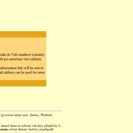
zaslán do Vaší emailové schránky.
 pro autorizaci více zařízení.
thorization link will be sent to
ail address can be used for more
je (povinné údaje jsou: Jméno, Předmět,
na danné téma se zobrazí všechny příspěvky k
Datum
určuje datum vložení, popřípadě