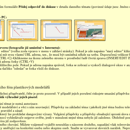
ním formuláře
Přidej odpověď do diskuse
v detailu danného tématu (povinné údaje jsou: Jméno
o PC:
rveru (fotografie již umístěné v Internetu):
editor" (volba zcela vpravo v menu v záhlaví stránky). Pokud je zde napsáno "starý editor" kli
sí mít svou vlastní URL adresu, tzn., že musí být umístěná někde na webu. Doporučená velikost
TRL+C) 4)klikneme na ikonu zeleného stromu v prostřední řadě čtvrtá zprava (INSERT/EDIT
 adresu fotky (CTRL+V)
hlížecího pole. Pokud je adresa napsána správně, fotka se zobrazí a vyskočí dialogové okno v a
tlačítko "odeslat" se fotka vloží do diskuze.
ního fóra plastikových modelářů
ichni přispěvatelé, čtěte je proto pozorně. V případě jejich porušení riskujete smazání příspěv
dá výhradně jejich pisatel
.
ní témat je nutná autorizace.
 modelářství a věci s ním související. Příspěvky na základní téma i jakékoli jiné téma budou t
 pravidel a zásad.
který lze prokládat slangovými výrazy. Vulgární příspěvky a příspěvky obsahující sprostá slov
ocí vyhledávače nejprve ověřte, jestli v minulosti stejné téma nebylo již založeno. Obdobně p
fóra již zodpovězen.
ušného chování. Můžete vzájemně vyjádřit nesouhlas s názorem druhého, napadání však tolerová
oky směřující na konkrétní osobu nebo skupinu osob. Snažte se vyvarovat slovních narážek. Nepr