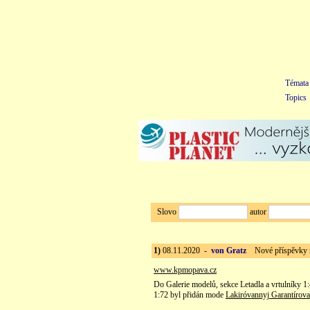
Témata
Topics
Slovo
autor
1)
08.11.2020 -
von Gratz
Nové příspěvky 
www.kpmopava.cz
Do Galerie modelů, sekce Letadla a vrtulníky 1
1:72 byl přidán mode
Lakiróvannyj Garantírov